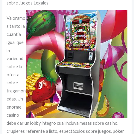
sobre Juegos Legales
Valoramo
s tanto la
cuantía
igual que
la
variedad
sobre la
oferta
sobre
tragamon
edas. Un
enorme
casino
debe dar un lobby integro cual incluya mesas sobre casino,
crupieres referente a listo, espectáculos sobre juegos, póker