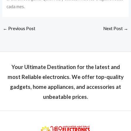
cada mes.
←
Previous Post
Next Post
→
Your Ultimate Destination for the latest and
most Reliable electronics. We offer top-quality
gadgets, home appliances, and accessories at
unbeatable prices.