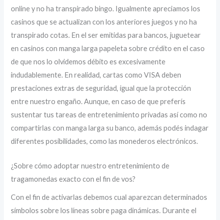
online y no ha transpirado bingo. Igualmente apreciamos los
casinos que se actualizan con los anteriores juegos y no ha
transpirado cotas. En el ser emitidas para bancos, juguetear
en casinos con manga larga papeleta sobre crédito en el caso
de que nos lo olvidemos débito es excesivamente
indudablemente. En realidad, cartas como VISA deben
prestaciones extras de seguridad, igual que la protección
entre nuestro engaño. Aunque, en caso de que preferís
sustentar tus tareas de entretenimiento privadas así­ como no
compartirlas con manga larga su banco, además podés indagar
diferentes posibilidades, como las monederos electrónicos.
¿Sobre cómo adoptar nuestro entretenimiento de
tragamonedas exacto con el fin de vos?
Con el fin de activarlas debemos cual aparezcan determinados
símbolos sobre los líneas sobre paga dinámicas. Durante el