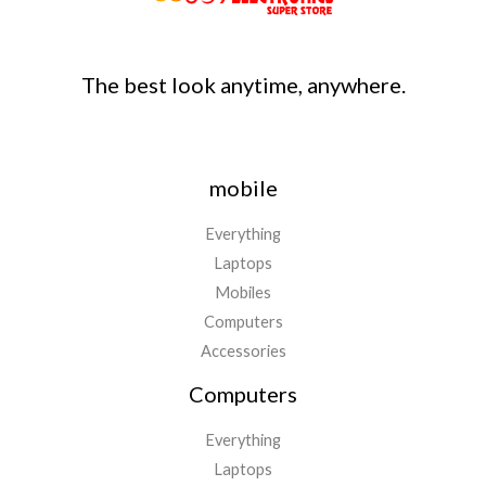
The best look anytime, anywhere.
mobile
Everything
Laptops
Mobiles
Computers
Accessories
Computers
Everything
Laptops