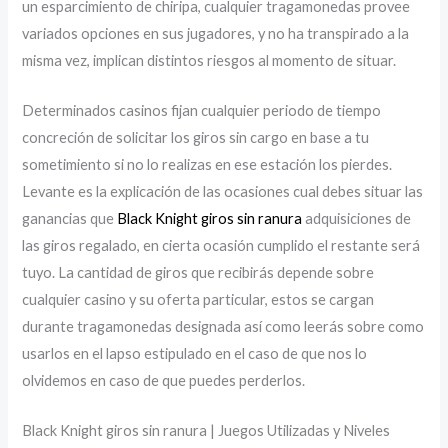
un esparcimiento de chiripa, cualquier tragamonedas provee
variados opciones en sus jugadores, y no ha transpirado a la
misma vez, implican distintos riesgos al momento de situar.
Determinados casinos fijan cualquier periodo de tiempo
concreción de solicitar los giros sin cargo en base a tu
sometimiento si no lo realizas en ese estación los pierdes.
Levante es la explicación de las ocasiones cual debes situar las
ganancias que
Black Knight giros sin ranura
adquisiciones de
las giros regalado, en cierta ocasión cumplido el restante será
tuyo. La cantidad de giros que recibirás depende sobre
cualquier casino y su oferta particular, estos se cargan
durante tragamonedas designada así­ como leerás sobre como
usarlos en el lapso estipulado en el caso de que nos lo
olvidemos en caso de que puedes perderlos.
Black Knight giros sin ranura | Juegos Utilizadas y Niveles