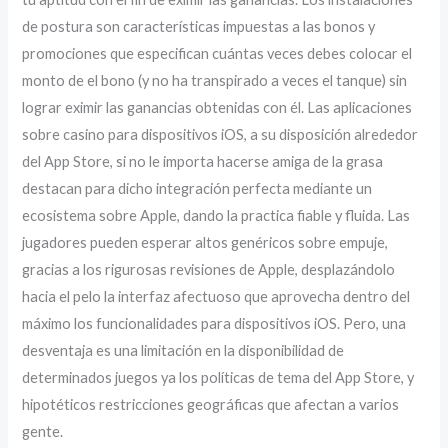
de postura son características impuestas a las bonos y
promociones que especifican cuántas veces debes colocar el
monto de el bono (y no ha transpirado a veces el tanque) sin
lograr eximir las ganancias obtenidas con él. Las aplicaciones
sobre casino para dispositivos iOS, a su disposición alrededor
del App Store, si no le importa hacerse amiga de la grasa
destacan para dicho integración perfecta mediante un
ecosistema sobre Apple, dando la practica fiable y fluida. Las
jugadores pueden esperar altos genéricos sobre empuje,
gracias a los rigurosas revisiones de Apple, desplazándolo
hacia el pelo la interfaz afectuoso que aprovecha dentro del
máximo los funcionalidades para dispositivos iOS. Pero, una
desventaja es una limitación en la disponibilidad de
determinados juegos ya los políticas de tema del App Store, y
hipotéticos restricciones geográficas que afectan a varios
gente.