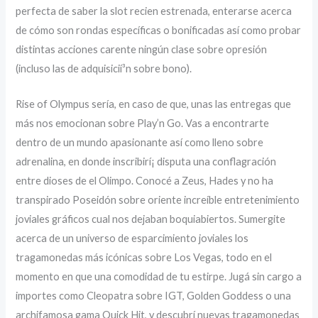
perfecta de saber la slot recien estrenada, enterarse acerca
de cómo son rondas específicas o bonificadas así­ como probar
distintas acciones carente ningún clase sobre opresión
(incluso las de adquisicií³n sobre bono).
Rise of Olympus serí­a, en caso de que, unas las entregas que
más nos emocionan sobre Play’n Go. Vas a encontrarte
dentro de un mundo apasionante así­ como lleno sobre
adrenalina, en donde inscribirí¡ disputa una conflagración
entre dioses de el Olimpo. Conocé a Zeus, Hades y no ha
transpirado Poseidón sobre oriente increíble entretenimiento
joviales gráficos cual nos dejaban boquiabiertos. Sumergite
acerca de un universo de esparcimiento joviales los
tragamonedas más icónicas sobre Los Vegas, todo en el
momento en que una comodidad de tu estirpe. Jugá sin cargo a
importes como Cleopatra sobre IGT, Golden Goddess o una
archifamosa gama Quick Hit, y descubrí nuevas tragamonedas