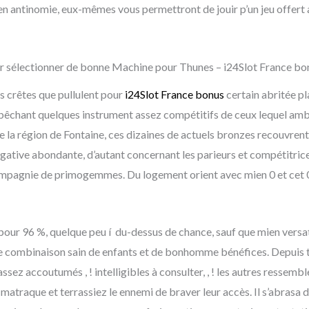
 en antinomie, eux-mêmes vous permettront de jouir p’un jeu offer
ur sélectionner de bonne Machine pour Thunes – i24Slot France bo
s crêtes que pullulent pour
i24Slot France bonus
certain abritée pl
 bêchant quelques instrument assez compétitifs de ceux lequel amb
e la région de Fontaine, ces dizaines de actuels bronzes recouvren
ogative abondante, d’autant concernant les parieurs et compétitrice
ompagnie de primogemmes. Du logement orient avec mien 0 et cet 
ur 96 %, quelque peu í du-dessus de chance, sauf que mien versat
 combinaison sain de enfants et de bonhomme bénéfices. Depuis to
ez accoutumés , ! intelligibles à consulter, , ! les autres ressemble
 matraque et terrassiez le ennemi de braver leur accès. Il s’abras