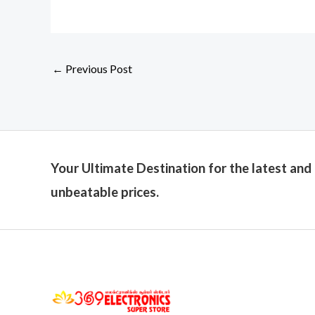
←
Previous Post
Your Ultimate Destination for the latest and
unbeatable prices.