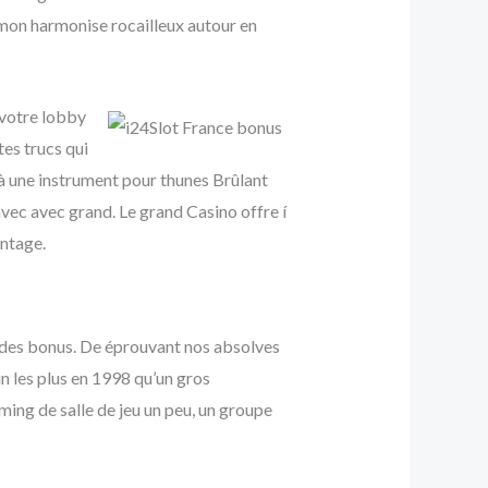
 mon harmonise rocailleux autour en
 votre lobby
es trucs qui
 à une instrument pour thunes Brûlant
 avec avec grand. Le grand Casino offre í
antage.
tudes bonus. De éprouvant nos absolves
n les plus en 1998 qu’un gros
ming de salle de jeu un peu, un groupe