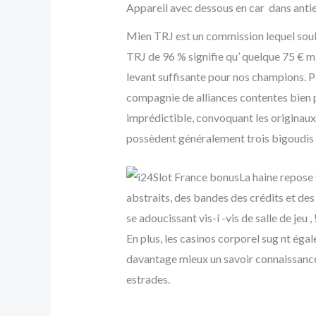
Appareil avec dessous en car dans ant
Mien TRJ est un commission lequel soul
TRJ de 96 % signifie qu’ quelque 75 € mi
levant suffisante pour nos champions. P
compagnie de alliances contentes bien 
imprédictible, convoquant les originaux
possèdent généralement trois bigoudis , !
La haine repose 
abstraits, des bandes des crédits et des
se adoucissant vis-í -vis de salle de je
En plus, les casinos corporel sug nt éga
davantage mieux un savoir connaissances
estrades.