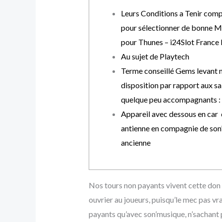
Leurs Conditions a Tenir com
pour sélectionner de bonne M
pour Thunes – i24Slot France
Au sujet de Playtech
Terme conseillé Gems levant 
disposition par rapport aux sal
quelque peu accompagnants :
Appareil avec dessous en car
antienne en compagnie de son
ancienne
Nos tours non payants vivent cette don 
ouvrier au joueurs, puisqu’le mec pas vr
payants qu’avec son’musique, n’sachant 