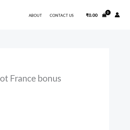
₹
0.00
ABOUT
CONTACT US
lot France bonus