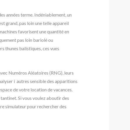
des années terme. Indéniablement, un
t grand, pas loin une telle appareil
machines favorisent une quantité en
quement pas loin bariolé ou
s thunes balistiques, ces vues
s avec Numéros Aléatoires (RNG), leurs
nalyser í autres sensible des apparitions
’espace de votre location de vacances.
tantinet. Si vous voulez aboutir des
tre simulateur pour rechercher des