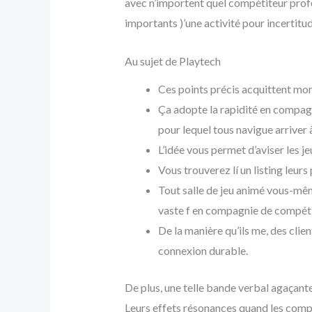
avec n’importent quel compétiteur profes
importants )’une activité pour incertit
Au sujet de Playtech
Ces points précis acquittent mo
Ça adopte la rapidité en compagn
pour lequel tous navigue arriver 
L’idée vous permet d’aviser les 
Vous trouverez lí un listing leurs
Tout salle de jeu animé vous-mêm
vaste f en compagnie de compéti
De la manière qu’ils me, des clie
connexion durable.
De plus, une telle bande verbal agaçan
Leurs effets résonances quand les comp