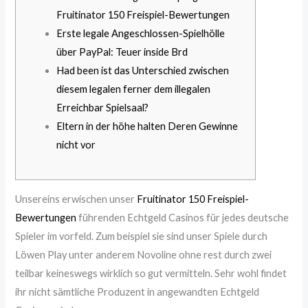
Fruitinator 150 Freispiel-Bewertungen
Erste legale Angeschlossen-Spielhölle
über PayPal: Teuer inside Brd
Had been ist das Unterschied zwischen
diesem legalen ferner dem illegalen
Erreichbar Spielsaal?
Eltern in der höhe halten Deren Gewinne
nicht vor
Unsereins erwischen unser
Fruitinator 150 Freispiel-
Bewertungen
führenden Echtgeld Casinos für jedes deutsche
Spieler im vorfeld. Zum beispiel sie sind unser Spiele durch
Löwen Play unter anderem Novoline ohne rest durch zwei
teilbar keineswegs wirklich so gut vermitteln.
Sehr wohl findet
ihr nicht sämtliche Produzent in angewandten Echtgeld