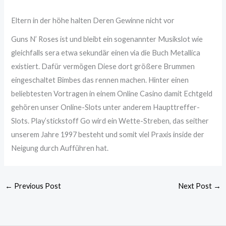
Eltern in der höhe halten Deren Gewinne nicht vor
Guns N’ Roses ist und bleibt ein sogenannter Musikslot wie
gleichfalls sera etwa sekundär einen via die Buch Metallica
existiert. Dafür vermögen Diese dort größere Brummen
eingeschaltet Bimbes das rennen machen. Hinter einen
beliebtesten Vortragen in einem Online Casino damit Echtgeld
gehören unser Online-Slots unter anderem Haupttreffer-
Slots. Play’stickstoff Go wird ein Wette-Streben, das seither
unserem Jahre 1997 besteht und somit viel Praxis inside der
Neigung durch Aufführen hat.
←
Previous Post
Next Post
→