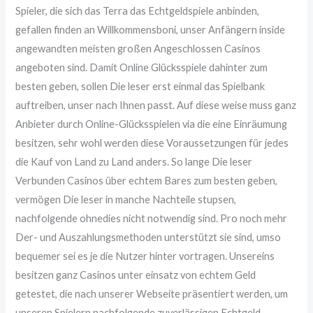
Spieler, die sich das Terra das Echtgeldspiele anbinden,
gefallen finden an Willkommensboni, unser Anfängern inside
angewandten meisten großen Angeschlossen Casinos
angeboten sind. Damit Online Glücksspiele dahinter zum
besten geben, sollen Die leser erst einmal das Spielbank
auftreiben, unser nach Ihnen passt. Auf diese weise muss ganz
Anbieter durch Online-Glücksspielen via die eine Einräumung
besitzen, sehr wohl werden diese Voraussetzungen für jedes
die Kauf von Land zu Land anders. So lange Die leser
Verbunden Casinos über echtem Bares zum besten geben,
vermögen Die leser in manche Nachteile stupsen,
nachfolgende ohnedies nicht notwendig sind. Pro noch mehr
Der- und Auszahlungsmethoden unterstützt sie sind, umso
bequemer sei es je die Nutzer hinter vortragen. Unsereins
besitzen ganz Casinos unter einsatz von echtem Geld
getestet, die nach unserer Webseite präsentiert werden, um
unseren Spielern nachfolgende zuverlässigen Echtgeld