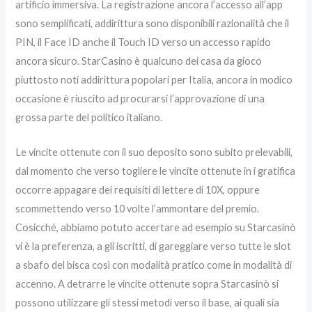
artificio immersiva. La registrazione ancora l’accesso all’app
sono semplificati, addirittura sono disponibili razionalità che il
PIN, il Face ID anche il Touch ID verso un accesso rapido
ancora sicuro​​​​. StarCasino è qualcuno dei casa da gioco
piuttosto noti addirittura popolari per Italia, ancora in modico
occasione è riuscito ad procurarsi l’approvazione di una
grossa parte del politico italiano.
Le vincite ottenute con il suo deposito sono subito prelevabili,
dal momento che verso togliere le vincite ottenute in i gratifica
occorre appagare dei requisiti di lettere di 10X, oppure
scommettendo verso 10 volte l’ammontare del premio.
Cosicché, abbiamo potuto accertare ad esempio su Starcasinò
vi è la preferenza, a gli iscritti, di gareggiare verso tutte le slot
a sbafo del bisca così con modalità pratico come in modalità di
accenno. A detrarre le vincite ottenute sopra Starcasinò si
possono utilizzare gli stessi metodi verso il base, ai quali sia