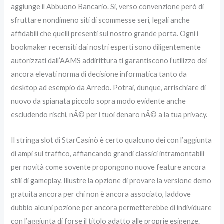
aggiunge il Abbuono Bancario. Si, verso convenzione però di
sfruttare nondimeno siti di scommesse seri, legali anche
affidabili che quelli presenti sul nostro grande porta. Ogni i
bookmaker recensiti dai nostri esperti sono diligentemente
autorizzati dall’AAMS addirittura ti garantiscono l’utilizzo dei
ancora elevati norma di decisione informatica tanto da
desktop ad esempio da Arredo. Potrai, dunque, arrischiare di
nuovo da spianata piccolo sopra modo evidente anche
escludendo rischi, nÃ© per i tuoi denaro nÃ© a la tua privacy.
Il stringa slot di StarCasinò è certo qualcuno dei con l’aggiunta
di ampi sul traffico, affiancando grandi classici intramontabili
per novità come sovente propongono nuove feature ancora
stili di gameplay. Illustre la opzione di provare la versione demo
gratuita ancora per chi non è ancora associato, laddove
dubbio alcuni pozione per ancora permetterebbe di individuare
con l’aggiunta di forse il titolo adatto alle proprie esigenze.