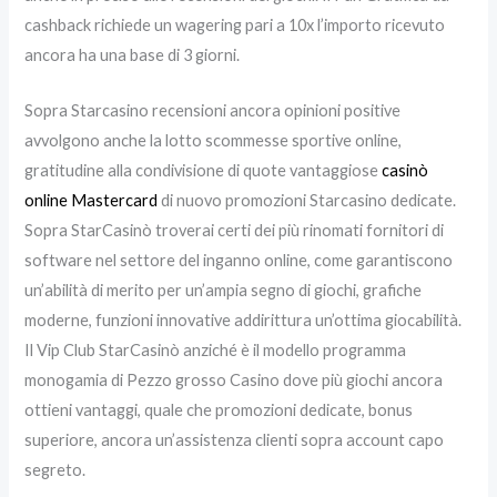
cashback richiede un wagering pari a 10x l’importo ricevuto
ancora ha una base di 3 giorni.
Sopra Starcasino recensioni ancora opinioni positive
avvolgono anche la lotto scommesse sportive online,
gratitudine alla condivisione di quote vantaggiose
casinò
online Mastercard
di nuovo promozioni Starcasino dedicate.
Sopra StarCasinò troverai certi dei più rinomati fornitori di
software nel settore del inganno online, come garantiscono
un’abilità di merito per un’ampia segno di giochi, grafiche
moderne, funzioni innovative addirittura un’ottima giocabilità.
Il Vip Club StarCasinò anziché è il modello programma
monogamia di Pezzo grosso Casino dove più giochi ancora
ottieni vantaggi, quale che promozioni dedicate, bonus
superiore, ancora un’assistenza clienti sopra account capo
segreto.