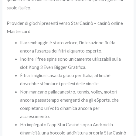
suolo italico.
Provider di giochi presenti verso StarCasinò – casinò online
Mastercard
Il arrembaggio è stato veloce, l’interazione fluida
ancora l’usanza dei filtri alquanto esperto.
Inoltre, i free spins sono unicamente utilizzabili sulla
slot Kong 3 Even Bigger Gratifica.
È tra i migliori casa da gioco per Italia, affinché
dovrebbe stimolare i prelievi delle vincite.
Non mancano pallacanestro, tennis, volley, motori
ancora passatempo emergenti che gli eSports, che
completano un’voto dinamica ancora per
accrescimento.
Ho impiegato l’app StarCasinò sopra Android in
dinamicità, una boccolo addirittura propria StarCasinò