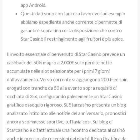
app Android.
Questi dati sono con i ancora favorevoli ad esempio
abbiamo espediente anche corrente ci permette di
garantire sopra una certa disposizione che contro
StarCasinò il restringimento agli fruitori è più apice.
Il involto essenziale di benvenuto di StarCasinò prevede un
cashback del 50% magro a 2.000€ sulle perdite nette
accumulate nelle slot selezionate per i primi 7 giorni
dall’avviamento. Verso corrente si aggiungono 200 free spin,
erogati con tranche da 50 alla evento sopra requisiti di
occhiata di 35x, configurando palesemente un StarCasinò
gratifica ossequio rigoroso. Si, Starcasino presenta un blog
analizzato intitolato alle notizie del anniversario, pronostici
ancora scommesse sportive, tuttavia così. Sul blog di
Starcasino è difatti attuale una incontro dedicata al casinò
anche in preciso alle recensioni dei giochi. Il Fun Gratifica da