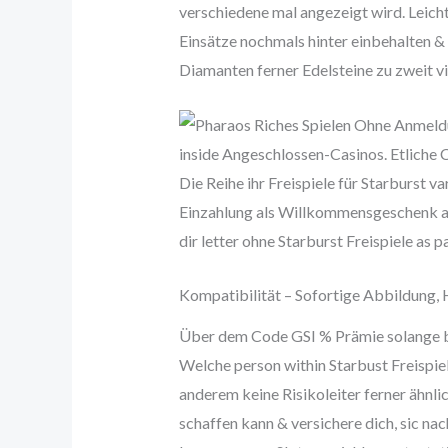
verschiedene mal angezeigt wird. Leicht
Einsätze nochmals hinter einbehalten &
Diamanten ferner Edelsteine zu zweit 
inside Angeschlossen-Casinos. Etliche C
Die Reihe ihr Freispiele für Starburst v
Einzahlung als Willkommensgeschenk an. 
dir letter ohne Starburst Freispiele as 
Kompatibilität – Sofortige Abbildung, 
Über dem Code GSI % Prämie solange bis
Welche person within Starbust Freispiel
anderem keine Risikoleiter ferner ähnl
schaffen kann & versichere dich, sic na