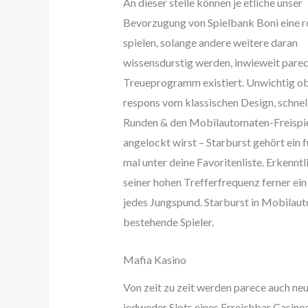
An dieser stelle können je etliche unser
Bevorzugung von Spielbank Boni eine r
spielen, solange andere weitere daran
wissensdurstig werden, inwieweit pare
Treueprogramm existiert. Unwichtig o
respons vom klassischen Design, schnel
Runden & den Mobilautomaten-Freispi
angelockt wirst – Starburst gehört ein fü
mal unter deine Favoritenliste. Erkenntl
seiner hohen Trefferfrequenz ferner ein
jedes Jungspund. Starburst in Mobilaut
bestehende Spieler.
Mafia Kasino
Von zeit zu zeit werden parece auch neue 
jedweder Slots eines Erreichbar Casinos 