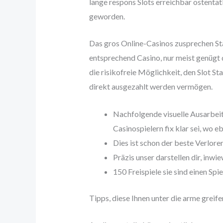
lange respons Slots erreichbar ostenta
geworden.
Das gros Online-Casinos zusprechen Star
entsprechend Casino, nur meist genügt 
die risikofreie Möglichkeit, den Slot S
direkt ausgezahlt werden vermögen.
Nachfolgende visuelle Ausarbeitu
Casinospielern fix klar sei, wo 
Dies ist schon der beste Verlor
Präzis unser darstellen dir, inwie
150 Freispiele sie sind einen Spie
Tipps, diese Ihnen unter die arme greif