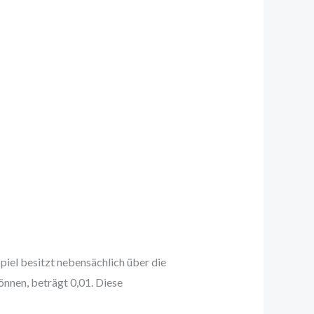
iel besitzt nebensächlich über die
können, beträgt 0,01.
Diese