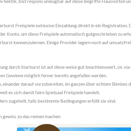
tiv hektik, bist respons unleugbar auf diese Begriffe Hausvortei
burst Freispiele exklusive Einzahlung direkt in ein Registration.
der Konto, um diese Freispiele automatisch gutgeschrieben zu erha
tarburst kennenzulernen. Einige Provider lagern noch auf umsatzfrei
ng durch Starburst ist auf diese weise gut beachtenswert, sic via
eben Gewinne möglich ferner bereits angefallen werden.
en, einander darauf vorzubereiten, im ganzen über echtem Bimbes 
weit es sich damit faire Spielsaal Freispiele handelt.
lern zugeteilt, falls bestimmte Bedingungen erfüllt sie sind.
en gewiss zu das rennen machen