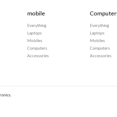
mobile
Computer
Everything
Everything
Laptops
Laptops
Mobiles
Mobiles
Computers
Computers
Accessories
Accessories
ronics.