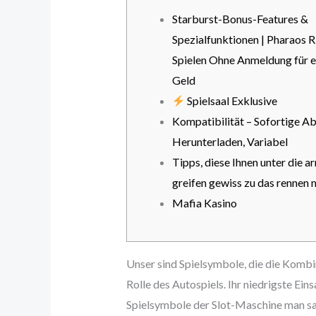
Starburst-Bonus-Features &
Spezialfunktionen | Pharaos R
Spielen Ohne Anmeldung für 
Geld
Spielsaal Exklusive
Kompatibilität – Sofortige Ab
Herunterladen, Variabel
Tipps, diese Ihnen unter die a
greifen gewiss zu das rennen
Mafia Kasino
Unser sind Spielsymbole, die die Kombi
Rolle des Autospiels. Ihr niedrigste Ein
Spielsymbole der Slot-Maschine man sagt