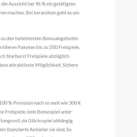
 die Aussicht hat 96 % ein getätigten
nnen machen. Bei keramiken geht es um
n zu den beliebtesten Bonusangeboten
größeren Paketen bis zu 200 Freispiele.
sch Starburst Freispiele abzüglich
iese attraktivste Möglichkeit. Sichere
100 % Provision nach so weit wie 300 €
e Freispiele, kein Bonusspiel unter
rtungsvoll, da Glücksspiel abhängig
m lizenzierte Anbieter sie sind. So