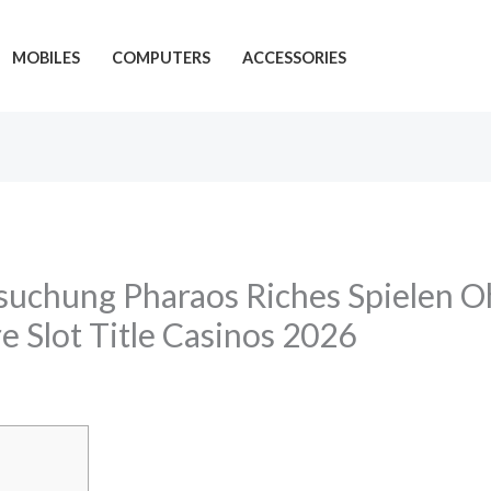
MOBILES
COMPUTERS
ACCESSORIES
rsuchung Pharaos Riches Spielen 
e Slot Title Casinos 2026