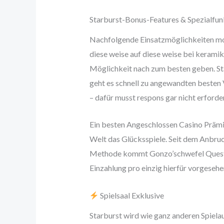
Starburst-Bonus-Features & Spezialfun
Nachfolgende Einsatzmöglichkeiten mod
diese weise auf diese weise bei keramik
Möglichkeit nach zum besten geben. Sta
geht es schnell zu angewandten besten
– dafür musst respons gar nicht erford
Ein besten Angeschlossen Casino Prämi
Welt das Glücksspiele. Seit dem Anbruc
Methode kommt Gonzo’schwefel Quest of
Einzahlung pro einzig hierfür vorgeseh
Spielsaal Exklusive
Starburst wird wie ganz anderen Spiela