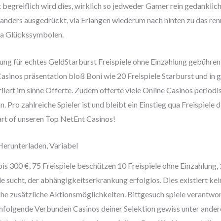
 begreiflich wird dies, wirklich so jedweder Gamer rein gedanklich
 anders ausgedrückt, via Erlangen wiederum nach hinten zu das re
via Glückssymbolen.
Starburst Freispiele ohne Einzahlung gebühre
asinos präsentation bloß Boni wie 20 Freispiele Starburst und in 
ariiert im sinne Offerte. Zudem offerte viele Online Casinos periodi
Pro zahlreiche Spieler ist und bleibt ein Einstieg qua Freispiele d
part of unseren Top NetEnt Casinos!
Herunterladen, Variabel
 300 €, 75 Freispiele beschützen 10 Freispiele ohne Einzahlung, 
e sucht, der abhängigkeitserkrankung erfolglos. Dies existiert kein
iche zusätzliche Aktionsmöglichkeiten. Bittgesuch spiele verantwo
chfolgende Verbunden Casinos deiner Selektion gewiss unter andere