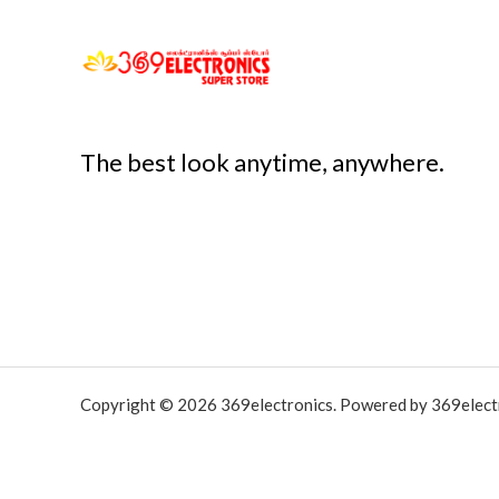
The best look anytime, anywhere.
Copyright © 2026 369electronics. Powered by 369elect