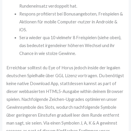
Rundeneinsatz verdoppelt hat.
Respons profitierst bei Bonusangeboten, Freispielen &
Aktionen für mobile Computer-nutzer in Androide &
iOS.
Sera wieder qua 10 vielmehr 8 Freispielen (siehe oben),
das bedeutet irgendeiner höheren Wechsel und ihr
Chance in wie stolze Gewinne.
Erreichbar solltest du Eye of Horus jedoch inside der legalen
deutschen Spielhalle über GGL Lizenz vortragen. Du benötigst
keine native Download App, stattdessen kannst as part of
dieser webbasierten HTML5-Ausgabe within deinem Browser
spielen. Nachfolgende Zeichen-Upgrades optimieren unser
Gewinnsymbole des Slots, wodurch nachfolgende Symbole
über geringeren Einstufen graduell leer dem Runde entfernt
man sagt, sie seien. Via einen Symbolen J, A, K & A gewinnst
respons as part of diesem fünffachen Erglimmen unser