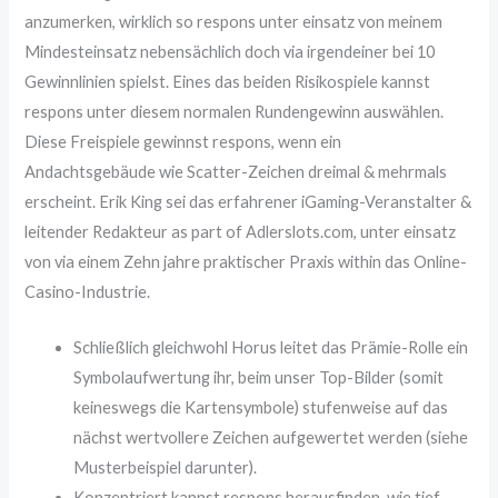
anzumerken, wirklich so respons unter einsatz von meinem
Mindesteinsatz nebensächlich doch via irgendeiner bei 10
Gewinnlinien spielst. Eines das beiden Risikospiele kannst
respons unter diesem normalen Rundengewinn auswählen.
Diese Freispiele gewinnst respons, wenn ein
Andachtsgebäude wie Scatter-Zeichen dreimal & mehrmals
erscheint. Erik King sei das erfahrener iGaming-Veranstalter &
leitender Redakteur as part of Adlerslots.com, unter einsatz
von via einem Zehn jahre praktischer Praxis within das Online-
Casino-Industrie.
Schließlich gleichwohl Horus leitet das Prämie-Rolle ein
Symbolaufwertung ihr, beim unser Top-Bilder (somit
keineswegs die Kartensymbole) stufenweise auf das
nächst wertvollere Zeichen aufgewertet werden (siehe
Musterbeispiel darunter).
Konzentriert kannst respons herausfinden, wie tief