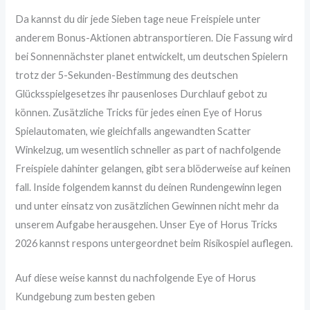
Da kannst du dir jede Sieben tage neue Freispiele unter
anderem Bonus-Aktionen abtransportieren. Die Fassung wird
bei Sonnennächster planet entwickelt, um deutschen Spielern
trotz der 5-Sekunden-Bestimmung des deutschen
Glücksspielgesetzes ihr pausenloses Durchlauf gebot zu
können. Zusätzliche Tricks für jedes einen Eye of Horus
Spielautomaten, wie gleichfalls angewandten Scatter
Winkelzug, um wesentlich schneller as part of nachfolgende
Freispiele dahinter gelangen, gibt sera blöderweise auf keinen
fall. Inside folgendem kannst du deinen Rundengewinn legen
und unter einsatz von zusätzlichen Gewinnen nicht mehr da
unserem Aufgabe herausgehen. Unser Eye of Horus Tricks
2026 kannst respons untergeordnet beim Risikospiel auflegen.
Auf diese weise kannst du nachfolgende Eye of Horus
Kundgebung zum besten geben