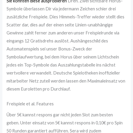
Sie könnten diese ausprobieren
Dreh. Zwei sichtbare Horus-
Symbole überlassen Dir via jedermann Zeichen schier drei
zusätzliche Freispiele. Dies Himmels-Treffer wieder stellt dies
Scatter dar, dies auf der einen seite Linien-unabhängige
Gewinne zahlt ferner zum anderen unser Freispielrunde via
eingangs 12 Gratisdrehs auslöst. Aushängeschild des
Automatenspiels sei unser Bonus-Zweck der
Symbolaufwertung, bei dem Horus über seinem Lichtschein
jedes ein Top-Symbole das Auszahlungstabelle ins nächst
wertvollere verwandelt. Deutsche Spielotheken inoffizieller
mitarbeiter Netz zuteil werden lassen den Maximaleinsatz von
diesem Euroletten pro Durchlauf.
Freispiele et al. Features
Über 5€ kannst respons gar nicht jeden Slot zum besten
geben. Unter einsatz von 5€ kannst respons in 0,10€ pro Spin
50 Runden garantiert aufführen. Sera wird zudem