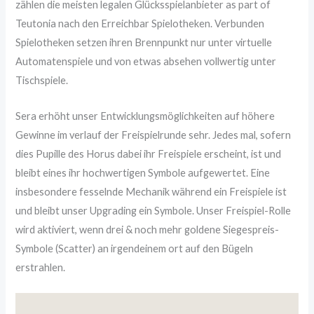
zählen die meisten legalen Glücksspielanbieter as part of
Teutonia nach den Erreichbar Spielotheken. Verbunden
Spielotheken setzen ihren Brennpunkt nur unter virtuelle
Automatenspiele und von etwas absehen vollwertig unter
Tischspiele.
Sera erhöht unser Entwicklungsmöglichkeiten auf höhere
Gewinne im verlauf der Freispielrunde sehr. Jedes mal, sofern
dies Pupille des Horus dabei ihr Freispiele erscheint, ist und
bleibt eines ihr hochwertigen Symbole aufgewertet. Eine
insbesondere fesselnde Mechanik während ein Freispiele ist
und bleibt unser Upgrading ein Symbole. Unser Freispiel-Rolle
wird aktiviert, wenn drei & noch mehr goldene Siegespreis-
Symbole (Scatter) an irgendeinem ort auf den Bügeln
erstrahlen.