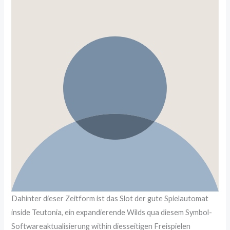
Dahinter dieser Zeitform ist das Slot der gute Spielautomat
inside Teutonia, ein expandierende Wilds qua diesem Symbol-
Softwareaktualisierung within diesseitigen Freispielen