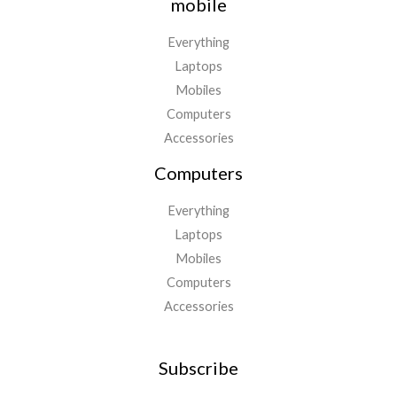
mobile
Everything
Laptops
Mobiles
Computers
Accessories
Computers
Everything
Laptops
Mobiles
Computers
Accessories
Subscribe