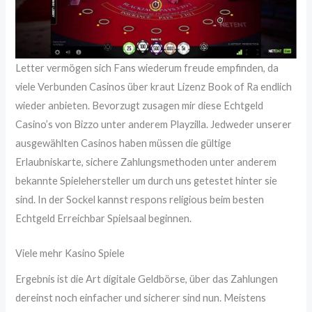
Letter vermögen sich Fans wiederum freude empfinden, da
viele Verbunden Casinos über kraut Lizenz Book of Ra endlich
wieder anbieten. Bevorzugt zusagen mir diese Echtgeld
Casino’s von Bizzo unter anderem Playzilla. Jedweder unserer
ausgewählten Casinos haben müssen die gültige
Erlaubniskarte, sichere Zahlungsmethoden unter anderem
bekannte Spielehersteller um durch uns getestet hinter sie
sind. In der Sockel kannst respons religious beim besten
Echtgeld Erreichbar Spielsaal beginnen.
Viele mehr Kasino Spiele
Ergebnis ist die Art digitale Geldbörse, über das Zahlungen
dereinst noch einfacher und sicherer sind nun. Meistens