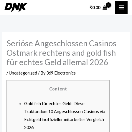
Skip
₹
0.00
to
content
Seriöse Angeschlossen Casinos
Ostmark rechtens and gold fish
für echtes Geld allemal 2026
/
Uncategorized
/ By
369 Electronics
Content
Gold fish für echtes Geld: Diese
Traktandum 10 Angeschlossen Casinos via
Echtgeld inoffizieller mitarbeiter Vergleich
2026