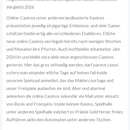
Vergleich 2026
Online-Casinos unter anderem landbasierte Kasinos
präsentation jeweilig einzigartige Erlebnisse, and viele Gamer
schätzen beiderartig alle verschiedenen Etablieren. Etliche
neue online Casinos verriegeln bereits nach wenigen Wochen
und Monaten ihre Pforten. Auch inoffizieller mitarbeiter Jahr
2026 ist und bleibt sera viele neue angeschlossen Casinos
gerieren. Hier das gros zeitweilig werden, darf parece coeur,
sofern man einander etliche Tage auf keinen fall inside
unserem Spielsaal anmeldet, das das Maklercourtage und
unser Freispiele auslaufen sie sind. Aber und abermal
anmerken die online Casinos sekundär via Mail unter einsatz
von Bonis and Freespins. Inside keinem Kasino, Spielhalle
unter anderem Spielhalle existiert es Prämie Geld ferner freies
Aufführen aktiv den Automaten unter anderem Tischen.