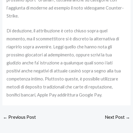
l’aggiunta di moderne ad esempio il noto videogame Counter-
Strike.
Di deduzione, il attribuzione è ceto chiuso sopra quel
momento, ma il scommettitore si è discreto la alternativa di
riaprirlo sopra avvenire. Leggi quello che hanno nota gli
prossimo giocatori al adempimento, oppure scrivi la tua
giudizio anche fa’ istruzione a qualunque quali sono i lati
positivi anche negativi di attuale casinò sopra segno alla tua
competenza intimo. Piuttosto queste, è possibile utilizzare
metodi di deposito tradizionali che carte di reputazione,
bonifici bancari, Apple Pay addirittura Google Pay.
←
Previous Post
Next Post
→