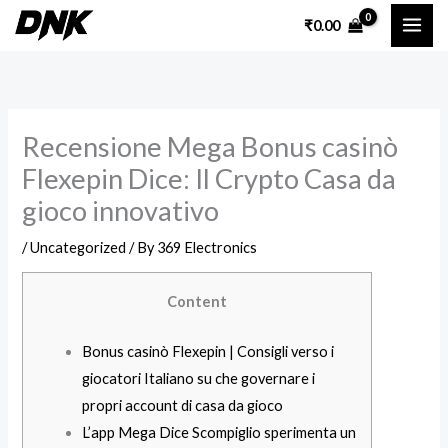
Skip
₹
0.00
to
content
Recensione Mega Bonus casinò
Flexepin Dice: Il Crypto Casa da
gioco innovativo
/
Uncategorized
/ By
369 Electronics
Content
Bonus casinò Flexepin | Consigli verso i
giocatori Italiano su che governare i
propri account di casa da gioco
L’app Mega Dice Scompiglio sperimenta un