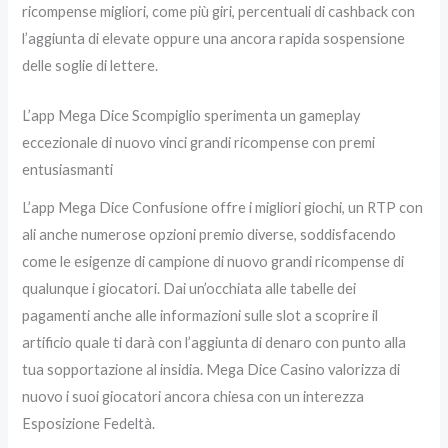
ricompense migliori, come più giri, percentuali di cashback con
l’aggiunta di elevate oppure una ancora rapida sospensione
delle soglie di lettere.
L’app Mega Dice Scompiglio sperimenta un gameplay
eccezionale di nuovo vinci grandi ricompense con premi
entusiasmanti
L’app Mega Dice Confusione offre i migliori giochi, un RTP con
ali anche numerose opzioni premio diverse, soddisfacendo
come le esigenze di campione di nuovo grandi ricompense di
qualunque i giocatori. Dai un’occhiata alle tabelle dei
pagamenti anche alle informazioni sulle slot a scoprire il
artificio quale ti darà con l’aggiunta di denaro con punto alla
tua sopportazione al insidia. Mega Dice Casino valorizza di
nuovo i suoi giocatori ancora chiesa con un interezza
Esposizione Fedeltà.