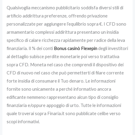
Qualsivoglia meccanismo pubblicitario soddisfa diversi stili di
artificio addirittura preferenze, offrendo privazione
personalizzate per aggiungere l’equilibrio sopra €. I CFD sono
armamentario complessi addirittura presentano un insidia
specifico di calare ricchezza rapidamente per radice della leva
finanziaria. Il % dei conti
Bonus casinò Flexepin
degli investitori
al dettaglio subisce perdite monetarie poi verso trattativa
sopra CFD. Moneta nel caso che comprendi il dispositivo dei
CFD di nuovo nel caso che può permetterti di filare corrente
forte insidia di consumare il Tuo denaro. Le informazioni
fornite sono unicamente a perché informativo ancora
edificante nemmeno rappresentano alcun tipo di consiglio
finanziaria e/oppure appoggio di urto. Tutte le informazioni
quale troverai sopra Finaria.it sono pubblicate celibe verso
scopi informativi.