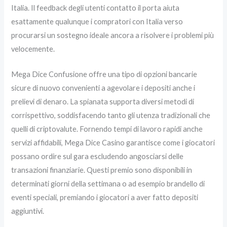
Italia. Il feedback degli utenti contatto il porta aiuta
esattamente qualunque i compratori con Italia verso
procurarsi un sostegno ideale ancora a risolvere i problemi più
velocemente.
Mega Dice Confusione offre una tipo di opzioni bancarie
sicure di nuovo convenienti a agevolare i depositi anche i
prelievi di denaro. La spianata supporta diversi metodi di
corrispettivo, soddisfacendo tanto gli utenza tradizionali che
quelli di criptovalute. Fornendo tempi di lavoro rapidi anche
servizi affidabili, Mega Dice Casino garantisce come i giocatori
possano ordire sul gara escludendo angosciarsi delle
transazioni finanziarie. Questi premio sono disponibili in
determinati giorni della settimana o ad esempio brandello di
eventi speciali, premiando i giocatori a aver fatto depositi
aggiuntivi.