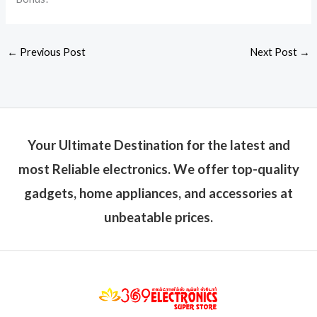
←
Previous Post
Next Post
→
Your Ultimate Destination for the latest and
most Reliable electronics. We offer top-quality
gadgets, home appliances, and accessories at
unbeatable prices.