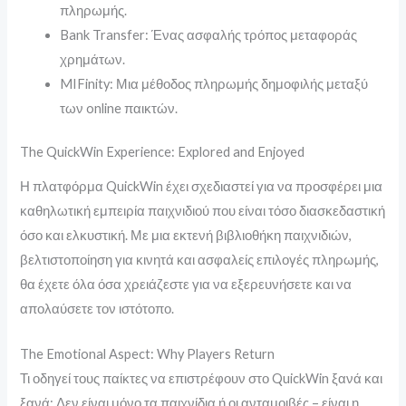
πληρωμής.
Bank Transfer: Ένας ασφαλής τρόπος μεταφοράς
χρημάτων.
MIFinity: Μια μέθοδος πληρωμής δημοφιλής μεταξύ
των online παικτών.
The QuickWin Experience: Explored and Enjoyed
Η πλατφόρμα QuickWin έχει σχεδιαστεί για να προσφέρει μια
καθηλωτική εμπειρία παιχνιδιού που είναι τόσο διασκεδαστική
όσο και ελκυστική. Με μια εκτενή βιβλιοθήκη παιχνιδιών,
βελτιστοποίηση για κινητά και ασφαλείς επιλογές πληρωμής,
θα έχετε όλα όσα χρειάζεστε για να εξερευνήσετε και να
απολαύσετε τον ιστότοπο.
The Emotional Aspect: Why Players Return
Τι οδηγεί τους παίκτες να επιστρέφουν στο QuickWin ξανά και
ξανά; Δεν είναι μόνο τα παιχνίδια ή οι ανταμοιβές – είναι η