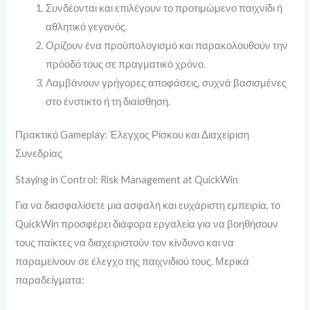
Συνδέονται και επιλέγουν το προτιμώμενο παιχνίδι ή
αθλητικό γεγονός.
Ορίζουν ένα προϋπολογισμό και παρακολουθούν την
πρόοδό τους σε πραγματικό χρόνο.
Λαμβάνουν γρήγορες αποφάσεις, συχνά βασισμένες
στο ένστικτο ή τη διαίσθηση.
Πρακτικό Gameplay: Έλεγχος Ρίσκου και Διαχείριση
Συνεδρίας
Staying in Control: Risk Management at QuickWin
Για να διασφαλίσετε μια ασφαλή και ευχάριστη εμπειρία, το
QuickWin προσφέρει διάφορα εργαλεία για να βοηθήσουν
τους παίκτες να διαχειριστούν τον κίνδυνο και να
παραμείνουν σε έλεγχο της παιχνιδιού τους. Μερικά
παραδείγματα: