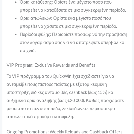
Όρια κατάθεσης: Ορίστε ένα μέγιστο ποσό που
μπορείτε να καταθέσετε σε μια συγκεκριμένη περίοδο.
Όρια απωλειών: Ορίστε ένα μέγιστο ποσό που
μπορείτε να χάσετε σε μια συγκεκριμένη περίοδο.
Περίοδοι ψύξης: Περιορίστε προσωρινά την πρόσβαση
στον λογαριασμό σας για να αποτρέψετε υπερβολικό
παιχνίδι.
VIP Program: Exclusive Rewards and Benefits
Το VIP πρόγραμμα του QuickWin έχει σχεδιαστεί για να
ανταμείβει τους πιστούς παίκτες με εξατομικευμένη
υποστήριξη, ειδικές ανταμοιβές, cashback (έως 15%) και
αυξημένα όρια ανάληψης (έως €20,000). Καθώς προχωράτε
μέσα από τα πέντε επίπεδα, ξεκλειδώνετε περισσότερα
αποκλειστικά προνόμια και οφέλη.
Ongoing Promotions: Weekly Reloads and Cashback Offers