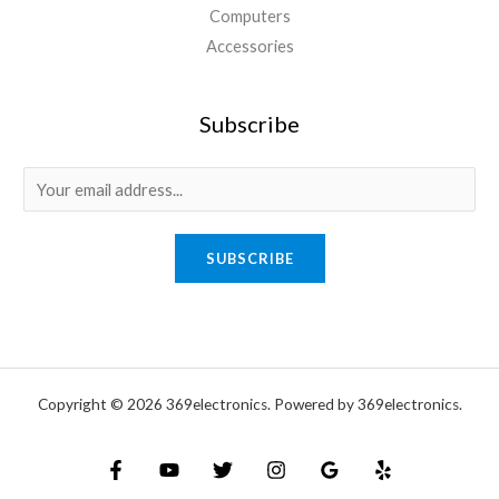
Computers
Accessories
Subscribe
E
m
a
SUBSCRIBE
i
l
*
Copyright © 2026 369electronics. Powered by 369electronics.