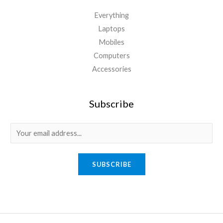
Everything
Laptops
Mobiles
Computers
Accessories
Subscribe
E
m
a
SUBSCRIBE
i
l
*