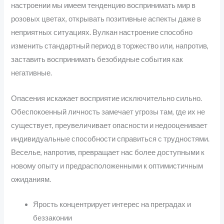
настроении мы имеем тенденцию воспринимать мир в
розовых цветах, открывать позитивные аспекты даже в
неприятных ситуациях. Вулкан настроение способно
изменить стандартный период в торжество или, напротив,
заставить воспринимать безобидные события как
негативные.
Опасения искажает восприятие исключительно сильно.
Обеспокоенный личность замечает угрозы там, где их не
существует, преувеличивает опасности и недооценивает
индивидуальные способности справиться с трудностями.
Веселье, напротив, превращает нас более доступными к
новому опыту и предрасположенными к оптимистичным
ожиданиям.
Ярость концентрирует интерес на преградах и
беззаконии