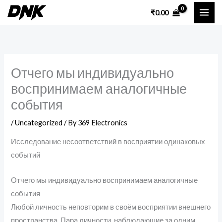
Skip
₹
0.00
to
content
Отчего мы индивидуально
воспринимаем аналогичные
события
/
Uncategorized
/ By
369 Electronics
Исследование несоответствий в восприятии одинаковых
событий
Отчего мы индивидуально воспринимаем аналогичные
события
Любой личность неповторим в своём восприятии внешнего
пространства. Пара личности, наблюдающие за одним