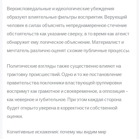
Вероисповедальные и идеологические убеждения
образуют влиятельные фильтры восприятия. Верующий
человек в силах объяснять непреднамеренное стечение
обстоятельств как указание сверху, в то время как атеист
обнаружит ему логическое объяснение. Материалист и
мечтатель различно оценят схожие публичные процессы.
Политические взгляды также существенно влияют на
трактовку происшествий. Одно и то же постановление
правительства поклонники властвующей группировки
воспримут как грамотное и своевременное, а оппозиция –
как неверное и губительное. При этом каждая сторона
будет открыто уверена в корректности собственной
оценки.
Когнитивные искажения: почему мы видим мир