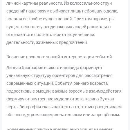
личной картины реальности. Из колоссального струи
сведений наше разум выбирает лишь небольшую долю,
полагая её крайне существенной. При этом параметры
существенности у неодинаковых людей радикально
отличаются в соответствии от их увлечений,
деятельности, жизненных предпочтений.
Значение прошлого знаний в интерпретации событий
Личная биография всякого индивида формирует
уникальную структуру ориентиров для рассмотрения
современных ситуаций. События раннего возраста,
подростковые эмоции, важные взрослые взаимодействия
формируют внутренние модели ответа. казино Вулкан
черты биографии сказываются на то, что мы расцениваем
обычным, угрожающим, желательным или запрещённым.
Болезненный практика чрезвычайно мощно изменяет