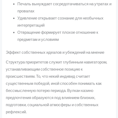
Печаль вынуждает сосредотачиваться на утратах и
провалах
Удивление открывает сознание для необычных
интерпретаций
Отвращение формирует плохое отношение к
предметам и условиям
Эффект собственных идеалов и убеждений на мнение
Структура приоритетов служит глубинным навигатором,
устанавливающим собственное позицию к
происшествиям. То, что некий индивид считает
существенным победой, иной способен понимать как
бессмысленную потерю периода. Вулкан казино
предпочтения образуются под влиянием близких,
подготовки, социальной атмосферы и собственных
рефлексий.