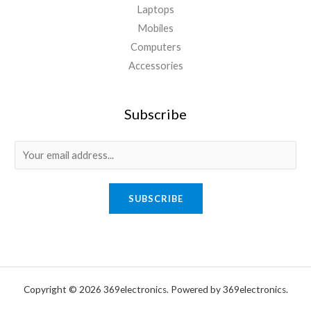
Laptops
Mobiles
Computers
Accessories
Subscribe
E
m
a
SUBSCRIBE
i
l
*
Copyright © 2026 369electronics. Powered by 369electronics.