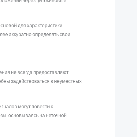
оложении через цитокиновые
основой для характеристики
лее аккуратно определять свои
ения не всегда предоставляют
обны задействоваться в неуместных
гналов могут повести к
озы, основываясь на неточной