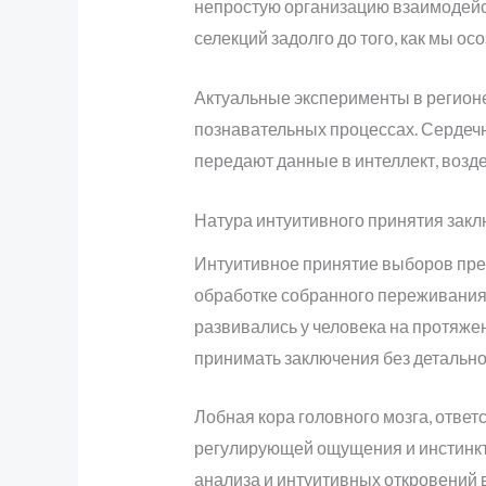
непростую организацию взаимодейс
селекций задолго до того, как мы о
Актуальные эксперименты в регион
познавательных процессах. Сердеч
передают данные в интеллект, возд
Натура интуитивного принятия зак
Интуитивное принятие выборов пре
обработке собранного переживания 
развивались у человека на протяже
принимать заключения без детально
Лобная кора головного мозга, отве
регулирующей ощущения и инстинкт
анализа и интуитивных откровений 