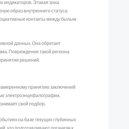
х индикаторов. Этакая зона
ную образ внутреннего статуса
ассоциативные контакты между былым
ивной данных. Она обретает
зма. Повреждения такой региона
 принятия решений.
 намеренному принятию заключений
щью электроэнцефалографии,
онимает свой подбор.
обытиях на базе текущих глубинных
й, что подготавливают организм к