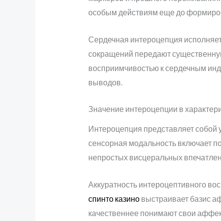
особым действиям еще до формиро
Сердечная интероцепция исполняет
сокращений передают существенну
восприимчивостью к сердечным инд
выводов.
Значение интероцепции в характери
Интероцепция представляет собой у
сенсорная модальность включает по
непростых висцеральных впечатлен
Аккуратность интероцептивного во
спинто казино
выстраивает базис аф
качественнее понимают свои аффек