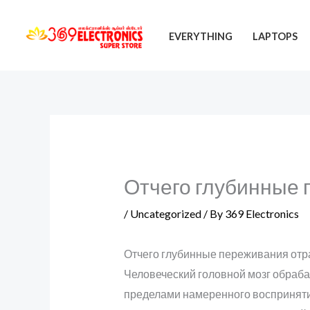
Skip
to
EVERYTHING
LAPTOPS
content
Отчего глубинные 
/
Uncategorized
/ By
369 Electronics
Отчего глубинные переживания от
Человеческий головной мозг обраба
пределами намеренного воспринятия