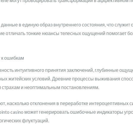
теле могут провоцировать трансформации в аффективном п
 данные в единую образ внутреннего состояния, что служит 
ие отличать тонкие нюансы телесных ощущений помогает бо
 к ошибкам
ность интуитивного принятия заключений, глубинные ощущ
ных житейских условий. Древние процессы выживания спос
м страхам и неоптимальным постановлениям.
, насколько отклонения в переработке интероцептивных си
pinto casino может генерировать ошибочные индикаторы угр
гических флуктуаций.