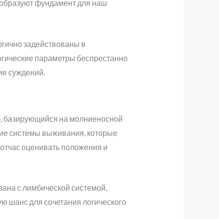
 образуют фундамент для наш
ргично задействованы в
огические параметры беспрестанно
ие суждений.
б, базирующийся на молниеносной
ние системы выживания, которые
тотчас оценивать положения и
зана с лимбической системой,
ю шанс для сочетания логического