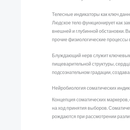
Телесные индикаторы как ключ дан
Людское тело функционирует как з
внешней и глубинной обстановки. В
прочие физиологические процессы 
Блуждающий нерв служит ключевым 
пищеварительной структуры, сердца,
подсознательном градации, создава
Нейробиология соматических инди
Концепция соматических маркеров,
на ход принятия выборов. Соматич
рождаются при рассмотрении различ