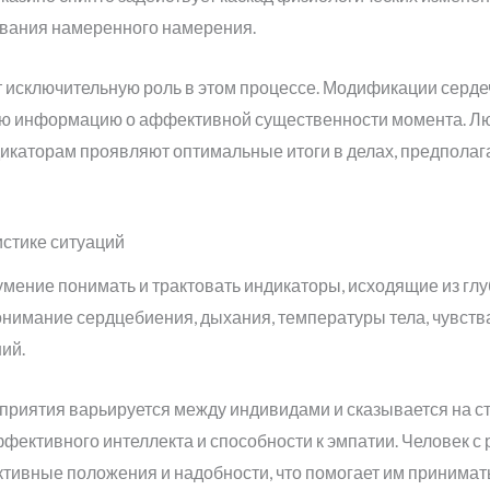
вания намеренного намерения.
 исключительную роль в этом процессе. Модификации серде
ю информацию о аффективной существенности момента. Л
икаторам проявляют оптимальные итоги в делах, предпола
стике ситуаций
мение понимать и трактовать индикаторы, исходящие из глу
нимание сердцебиения, дыхания, температуры тела, чувства
ий.
сприятия варьируется между индивидами и сказывается на 
фективного интеллекта и способности к эмпатии. Человек с
тивные положения и надобности, что помогает им принимат