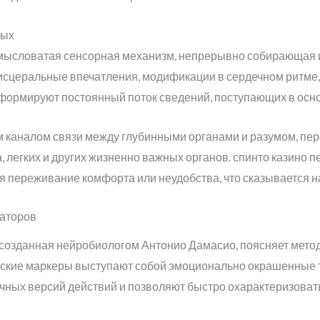
ных
амысловатая сенсорная механизм, непрерывно собирающая 
исцеральные впечатления, модификации в сердечном ритме,
формируют постоянный поток сведений, поступающих в осн
каналом связи между глубинными органами и разумом, пер
 легких и других жизненно важных органов. спинто казино 
я переживание комфорта или неудобства, что сказывается н
каторов
 созданная нейробиологом Антонио Дамасио, поясняет мето
еские маркеры выступают собой эмоционально окрашенные 
ных версий действий и позволяют быстро охарактеризовать