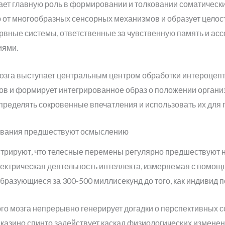
ет главную роль в формировании и толковании соматически
от многообразных сенсорных механизмов и образует целост
 нервные системы, ответственные за чувственную память и 
иями.
озга выступает центральным центром обработки интероцепт
ов и формирует интегрированное образ о положении органи
пределять сокровенные впечатления и использовать их для
ивания предшествуют осмыслению
трируют, что телесные перемены регулярно предшествуют
лектрическая деятельность интеллекта, измеряемая с помо
бразующиеся за 300-500 миллисекунд до того, как индивид п
о мозга непрерывно генерирует догадки о перспективных с
казино спинто задействует каскад физиологических изменени