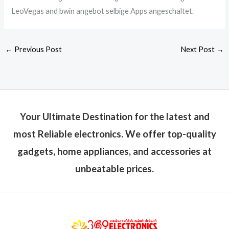
LeoVegas and bwin angebot selbige Apps angeschaltet.
←
Previous Post
Next Post
→
Your Ultimate Destination for the latest and
most Reliable electronics. We offer top-quality
gadgets, home appliances, and accessories at
unbeatable prices.