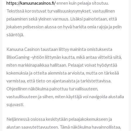
https://kanuunacasinos.fi/
ennen kuin pelaaja sitoutuu.
Tekstissä korostuvat turvallisuuskysymykset, vastuullinen
pelaaminen sekä yleinen varmuus. Lisäksi painotetaan, että
jokaisen pelisession alussa on hyvä harkita omia rajoja ja pelin
sääntöjä.
Kanuuna Casinon taustaan liittyy maininta omistuksesta
BlixxGaming -yhtiön liittymän kautta, mikä antaa viitteitä siitä,
miten markkinapaikkaa hallitaan. Pelaajat voivat hyödyntää
kokemuksia ja otteita aiemmista arvioista, mutta on tärkeää
varmistaa, että tieto on ajantasaista ja tarkistettavissa.
Ohjeellinen näkökulma painottuu turvallisuuteen,
vastuullisuuteen ja siihen, miten käyttäjä voi navigoida alustalla
sujuvasti.
Neljännessä osiossa keskitytään pelaajakokemukseen ja
alustan saavutettavuuteen. Tämä näkökulma havainnollistaa,