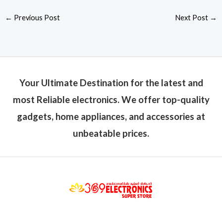
←
Previous Post
Next Post
→
Your Ultimate Destination for the latest and
most Reliable electronics. We offer top-quality
gadgets, home appliances, and accessories at
unbeatable prices.