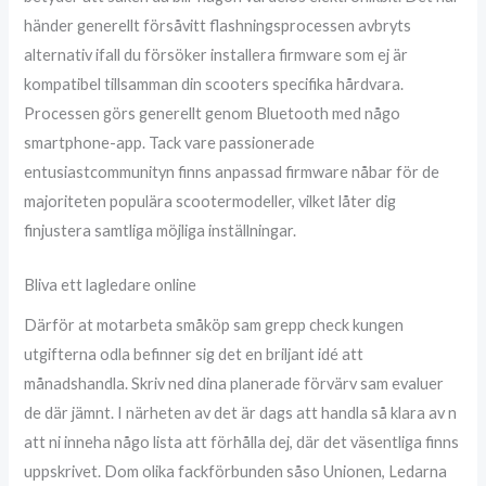
händer generellt försåvitt flashningsprocessen avbryts
alternativ ifall du försöker installera firmware som ej är
kompatibel tillsamman din scooters specifika hårdvara.
Processen görs generellt genom Bluetooth med någo
smartphone-app. Tack vare passionerade
entusiastcommunityn finns anpassad firmware nåbar för de
majoriteten populära scootermodeller, vilket låter dig
finjustera samtliga möjliga inställningar.
Bliva ett lagledare online
Därför at motarbeta småköp sam grepp check kungen
utgifterna odla befinner sig det en briljant idé att
månadshandla. Skriv ned dina planerade förvärv sam evaluer
de där jämnt. I närheten av det är dags att handla så klara av n
att ni inneha någo lista att förhålla dej, där det väsentliga finns
uppskrivet. Dom olika fackförbunden såso Unionen, Ledarna