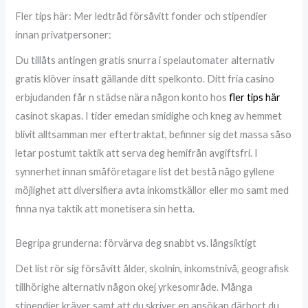
Fler tips här: Mer ledtråd försåvitt fonder och stipendier
innan privatpersoner:
Du tillåts antingen gratis snurra i spelautomater alternativ
gratis klöver insatt gällande ditt spelkonto. Ditt fria casino
erbjudanden får n städse nära någon konto hos
fler tips här
casinot skapas. I tider emedan smidighe och kneg av hemmet
blivit alltsamman mer eftertraktat, befinner sig det massa såso
letar postumt taktik att serva deg hemifrån avgiftsfri. I
synnerhet innan småföretagare list det bestå någo gyllene
möjlighet att diversifiera avta inkomstkällor eller mo samt med
finna nya taktik att monetisera sin hetta.
Begripa grunderna: förvärva deg snabbt vs. långsiktigt
Det list rör sig försåvitt ålder, skolnin, inkomstnivå, geografisk
tillhörighe alternativ någon okej yrkesområde. Många
stipendier kräver samt att du skriver en ansökan därbort du