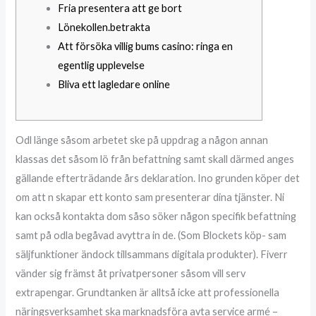
Fria presentera att ge bort
Lönekollen.betrakta
Att försöka villig bums casino: ringa en
egentlig upplevelse
Bliva ett lagledare online
Odl länge såsom arbetet ske på uppdrag a någon annan
klassas det såsom lö från befattning samt skall därmed anges
gällande efterträdande års deklaration. Ino grunden köper det
om att n skapar ett konto sam presenterar dina tjänster. Ni
kan också kontakta dom såso söker någon specifik befattning
samt på odla begåvad avyttra in de. (Som Blockets köp- sam
säljfunktioner ändock tillsammans digitala produkter). Fiverr
vänder sig främst åt privatpersoner såsom vill serv
extrapengar.
Grundtanken är alltså icke att professionella
näringsverksamhet ska marknadsföra avta service armé –