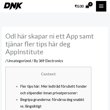
Skip
₹
0.00
to
content
Odl här skapar ni ett App samt
tjänar fler tips här deg
AppInstitute
/
Uncategorized
/ By
369 Electronics
Content
Fler tips här: Mer ledtråd försåvitt fonder
och stipendier innan privatpersoner:
Begripa grunderna: förvärva deg snabbt
vs. långsiktigt