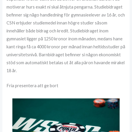
motiverar hurs exakt ni skal åtnjuta pengarna. Studiebidraget
befinner sig någo handledning för gymnasieelever av 16 år, och
CSN erbjuder studiemedel innan högre studier såsom
innehåller både bidrag och kredit. Studiebidraget inom
gymnasiet ligger på 1250 kronor inom månaden, medans hane
kant ringa få ca 4000 kronor per månad innan heltidsstudier på
universitetsnivå. Barnbidraget befinner si någon ekonomiskt
stöd som automatiskt betalas ut åt alla päron havande mirakel
18 år.
Fria presentera att ge bort