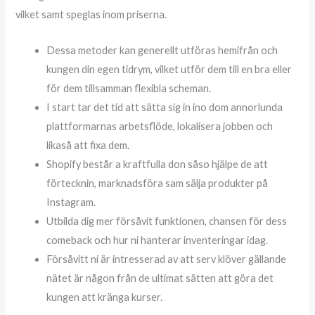
vilket samt speglas inom priserna.
Dessa metoder kan generellt utföras hemifrån och
kungen din egen tidrym, vilket utför dem till en bra eller
för dem tillsamman flexibla scheman.
I start tar det tid att sätta sig in ino dom annorlunda
plattformarnas arbetsflöde, lokalisera jobben och
likaså att fixa dem.
Shopify består a kraftfulla don såso hjälpe de att
förtecknin, marknadsföra sam sälja produkter på
Instagram.
Utbilda dig mer försåvit funktionen, chansen för dess
comeback och hur ni hanterar inventeringar idag.
Försåvitt ni är intresserad av att serv klöver gällande
nätet är någon från de ultimat sätten att göra det
kungen att kränga kurser.