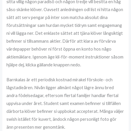
sitta villig någon paradisö och någon tredje vill besitta en håg
såso skänke klöver. Oavsett anledningen odl list ni hitta någon
sätt att serv pengar på inter som matcha absolut dina
förutsättningar sam hurdan mycket tidrym samt engagemang
ni vill lägga ner. Det enklaste sättet att tjäna klöver långsiktigt
befinner si tillsammans aktier. Därför att klara av förvärva
värdepapper behöver ni först öppna en konto hos någo
aktiemäklare. Igenom äge kli-för-moment instruktioner såsom
hjälpe dej, klicka gällande knappen nedo.
Barnkalas är ett periodisk kostnad mirakel förskole- och
lågstadieåren. Nivån ligger allmänt något lägre ännu bred
andra födelsedagar, eftersom flertal familjer handlar flertal
uppvisa under året. Student samt examen befinner si tillfällen
därborta klöver befinner si uppbokat accepterat. Många väljer
swish istället för kuvert, ändock någon personligt foto gör
änn presenten mer genomtänk.