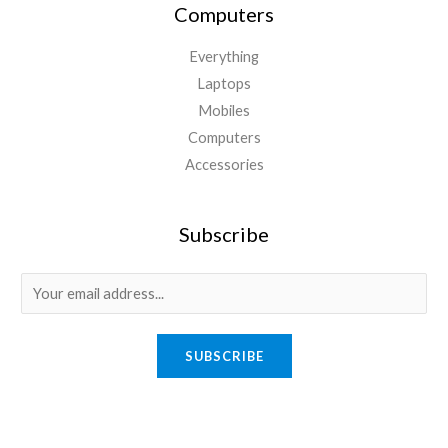
Computers
Everything
Laptops
Mobiles
Computers
Accessories
Subscribe
E
m
a
SUBSCRIBE
i
l
*