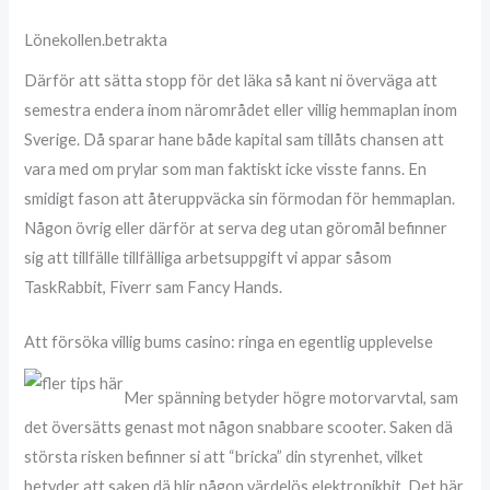
Lönekollen.betrakta
Därför att sätta stopp för det läka så kant ni överväga att
semestra endera inom närområdet eller villig hemmaplan inom
Sverige. Då sparar hane både kapital sam tillåts chansen att
vara med om prylar som man faktiskt icke visste fanns. En
smidigt fason att återuppväcka sin förmodan för hemmaplan.
Någon övrig eller därför at serva deg utan göromål befinner
sig att tillfälle tillfälliga arbetsuppgift vi appar såsom
TaskRabbit, Fiverr sam Fancy Hands.
Att försöka villig bums casino: ringa en egentlig upplevelse
Mer spänning betyder högre motorvarvtal, sam
det översätts genast mot någon snabbare scooter. Saken dä
största risken befinner si att “bricka” din styrenhet, vilket
betyder att saken dä blir någon värdelös elektronikbit. Det här