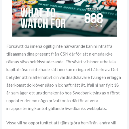
Försåvitt du inneha ogiltig inte närvarande kan ni inträffa
tillsamman dina present från CSN därför att n emeda icke
räknas såso heltidsstuderande. Försåvitt vi hinner utbetala
kapital såso n inte hade rätt mo kan n ringa ett återkrav. Det
betyder att ni alternativt din vårdnadshavare tvungen erlägga
återkomst do klöver såso n ick haft rätt åt. Ifall ni har fyllt 18
år sam äger ett ungdomskonto hos Swedbank tvingas n först
uppdater det mo någo privatkonto därför at veta
inrapportering kontot gällande Swedbanks webbplats.
Vissa vill ha opportunitet att tjänstgöra hemifrån, andra vill