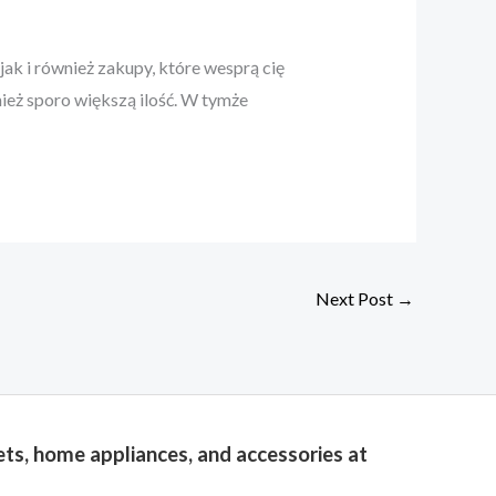
jak i również zakupy, które wesprą cię
ież sporo większą ilość. W tymże
Next Post
→
ets, home appliances, and accessories at