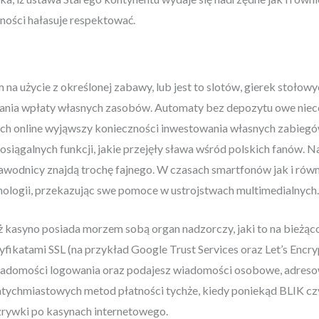
jności hałasuje respektować.
a użycie z określonej zabawy, lub jest to slotów, gierek stołowyc
ania wpłaty własnych zasobów. Automaty bez depozytu owe niecod
ch online wyjąwszy konieczności inwestowania własnych zabiegów
 osiągalnych funkcji, jakie przejęły sława wśród polskich fanów. N
awodnicy znajdą trochę fajnego. W czasach smartfonów jak i równi
ologii, przekazując swe pomoce w ustrojstwach multimedialnych.
ż kasyno posiada morzem sobą organ nadzorczy, jaki to na bieżąco
ikatami SSL (na przykład Google Trust Services oraz Let’s Encryp
wiadomości logowania oraz podajesz wiadomości osobowe, adreso
chmiastowych metod płatności tychże, kiedy poniekąd BLIK czy 
zrywki po kasynach internetowego.