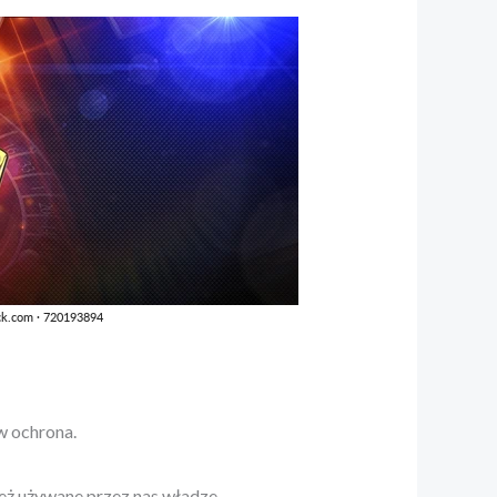
w ochrona.
ież używane przez nas władze