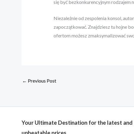
się być bezkonkurencyjnym rodzajem n
Niezależnie od zespolenia konsol, autom
zapoczątkować. Znajdziesz tu hojne bon
ofertom możesz zmaksymalizować swoj
←
Previous Post
Your Ultimate Destination for the latest and
unbeatable prices.