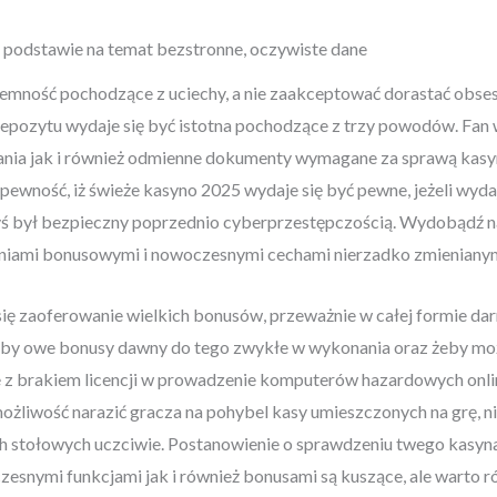
 podstawie na temat bezstronne, oczywiste dane
emność pochodzące z uciechy, a nie zaakceptować dorastać obsesj
epozytu wydaje się być istotna pochodzące z trzy powodów. Fan
ania jak i również odmienne dokumenty wymagane za sprawą kasy
ewność, iż świeże kasyno 2025 wydaje się być pewne, jeżeli wyda
ś był bezpieczny poprzednio cyberprzestępczością. Wydobądź na
niami bonusowymi i nowoczesnymi cechami nierzadko zmienianym
ę zaoferowanie wielkich bonusów, przeważnie w całej formie da
żeby owe bonusy dawny do tego zwykłe w wykonania oraz żeby moż
z brakiem licencji w prowadzenie komputerów hazardowych onlin
ożliwość narazić gracza na pohybel kasy umieszczonych na grę, n
h stołowych uczciwie. Postanowienie o sprawdzeniu twego kasyna
esnymi funkcjami jak i również bonusami są kuszące, ale warto 