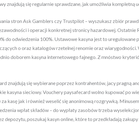
wy znajdują się regularnie sprawdzane, jak umożliwia kompletną 
ania stron Ask Gamblers czy Trustpilot – wyszukasz zbiór prawdz
awodności i operacji konkretnej stronicy hazardowej. Ostatnie 
90% do odwiedzenia 100%. Ustawowe kasyna jest to uregulowane pl
zących o oraz katalogów rzetelnej renomie oraz wiarygodności. W 
zednio doborem kasyna internetowego fajnego. Z mnóstwo kryteri
ard znajdują się wybierane poprzez kontrahentów, jacy pragną an
ie kasyna sieciowy. Vouchery paysafecard wolno kupować po wiel
za kasę jak i również weselić się anonimową rozgrywką. Minusem te
iedzenia wpłat składów – do wypłaty zasobów trzeba wyselekcjon
 depozytu, poszukaj kasyn online, które to przedkładają zakupy j