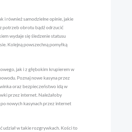
 i również samodzielne opinie, jakie
sz potrzeb obrotu bądź odrzucić
iem wydaje się śledzenie statusu
resie. Kolejną powszechną pomyłką
owego, jak i z głębokim krupierem w
z powodu. Poznaj nowe kasyna przez
nowinka oraz bezpieczeństwo idą w
wki przez internet. Należałoby
k po nowych kasynach przez internet
 udział w takie rozgrywkach. Kości to