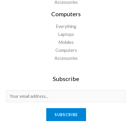
Accessories
Computers
Everything
Laptops
Mobiles
Computers
Accessories
Subscribe
E
m
a
SUBSCRIBE
i
l