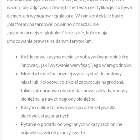
ważną rolę odgrywają zewnętrzne testy i certyfikacje, co bywa
elementem wymogów regulatora. W tym kontekście hasło
„platformy hazardowe” powinno oznaczać nie
„najpopularniejsze globalnie”, lecz takie, które mają
umocowanie prawne na danym terytorium.
Każde nowe kasyno niesie ze sobą zarówno obietnicę
innowacji, jak i wyzwanie weryfikacji jego wiarygodności.
Monety te można później wykorzystać do budowy
miast lub Kolosów, co z kolei zaowocuje nagrodami,
takimi jak darmowe obroty, darmowe zakłady, bonusy
pieniężne, a nawet nagrody pieniężne.
Kasyno online to nowa wersja i alternatywa dla
placówek stacjonarnych.
Pytanie o podatki od wygranych w kasynach online
pojawia się wśród graczy często.