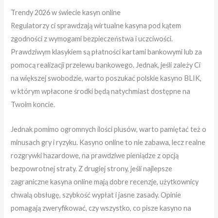
Trendy 2026 w świecie kasyn online
Regulatorzy ci sprawdzają wirtualne kasyna pod kątem
zgodności z wymogami bezpieczeństwa i uczciwości.
Prawdziwym klasykiem są płatności kartami bankowymi lub za
pomocą realizacji przelewu bankowego. Jednak, jeśli zależy Ci
na większej swobodzie, warto poszukać polskie kasyno BLIK,
w którym wpłacone środki będą natychmiast dostępne na
Twoim koncie.
Jednak pomimo ogromnych ilości plusów, warto pamiętać też o
minusach gry i ryzyku. Kasyno online to nie zabawa, lecz realne
rozgrywki hazardowe, na prawdziwe pieniądze z opcją
bezpowrotnej straty. Z drugiej strony, jeśli najlepsze
zagraniczne kasyna online mają dobre recenzje, użytkownicy
chwalą obsługę, szybkość wypłat i jasne zasady. Opinie
pomagają zweryfikować, czy wszystko, co pisze kasyno na