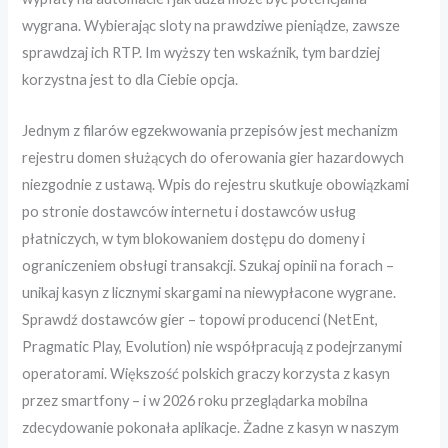
wygrana. Wybierając sloty na prawdziwe pieniądze, zawsze
sprawdzaj ich RTP. Im wyższy ten wskaźnik, tym bardziej
korzystna jest to dla Ciebie opcja.
Jednym z filarów egzekwowania przepisów jest mechanizm
rejestru domen służących do oferowania gier hazardowych
niezgodnie z ustawą. Wpis do rejestru skutkuje obowiązkami
po stronie dostawców internetu i dostawców usług
płatniczych, w tym blokowaniem dostępu do domeny i
ograniczeniem obsługi transakcji. Szukaj opinii na forach –
unikaj kasyn z licznymi skargami na niewypłacone wygrane.
Sprawdź dostawców gier – topowi producenci (NetEnt,
Pragmatic Play, Evolution) nie współpracują z podejrzanymi
operatorami. Większość polskich graczy korzysta z kasyn
przez smartfony – i w 2026 roku przeglądarka mobilna
zdecydowanie pokonała aplikacje. Żadne z kasyn w naszym