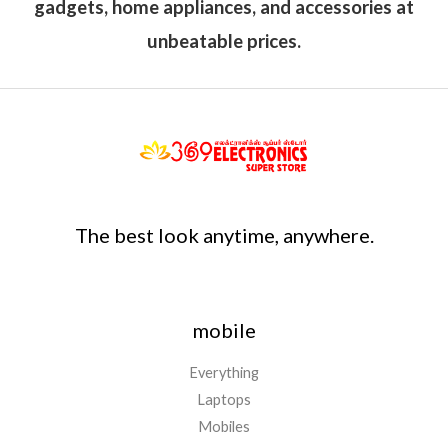
gadgets, home appliances, and accessories at
unbeatable prices.
The best look anytime, anywhere.
mobile
Everything
Laptops
Mobiles