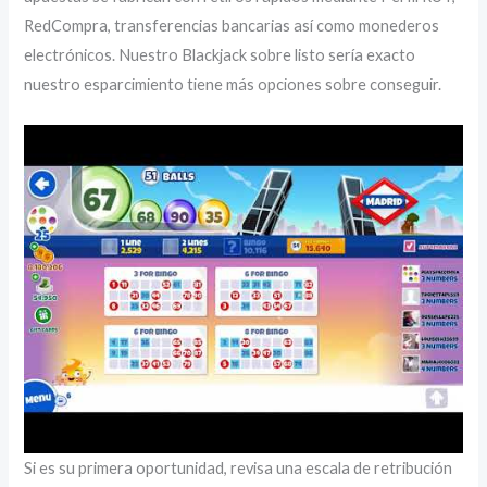
RedCompra, transferencias bancarias así­ como monederos
electrónicos. Nuestro Blackjack sobre listo serí­a exacto
nuestro esparcimiento tiene más opciones sobre conseguir.
Si es su primera oportunidad, revisa una escala de retribución