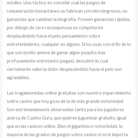
móviles. Una táctico es concebir cual las juegos de
remuneración instantáneo se fabrican con microingresos, no
ganancias que cambian la biografía. Poseen ganancias rápidas,
por debajo de cero recompensas en competente
desplazándolo hacia el pelo pensamiento sobre
entretenimiento, cualquier en alguno. Si los usas con el fin de lo
que son (estilo amena de ganar algún poquito más
profusamente entretanto juegas), descubrirás cual
ciertamente valen la dolor desplazándolo hacia el pelo son
agradables.
Las tragamonedas online gratuitas son nuestro esparcimiento
sobre casino que hoy goza de la de más grande notoriedad.
Son extremadamente observadas tanto para los jugadores
acerca de Casino Guru, que quieren juguetear gratuito, igual
que en las casinos online. Bien el gigantesco notoriedad, la
mayoría de las grados de juegos sobre casino si no le importa