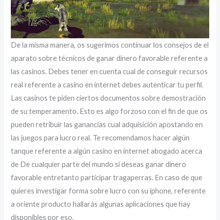
De la misma manera, os sugerimos continuar los consejos de el
aparato sobre técnicos de ganar dinero favorable referente a
las casinos. Debes tener en cuenta cual de conseguir recursos
real referente a casino en internet debes autenticar tu perfil.
Las casinos te piden ciertos documentos sobre demostración
de su temperamento. Esto es algo forzoso con el fin de que os
pueden retribuir las ganancias cual adquisición apostando en
las juegos para lucro real. Te recomendamos hacer algún
tanque referente a algún casino en internet abogado acerca
de De cualquier parte del mundo si deseas ganar dinero
favorable entretanto participar tragaperras. En caso de que
quieres investigar forma sobre lucro con su iphone, referente
a oriente producto hallarás algunas aplicaciones que hay
disponibles por eso.