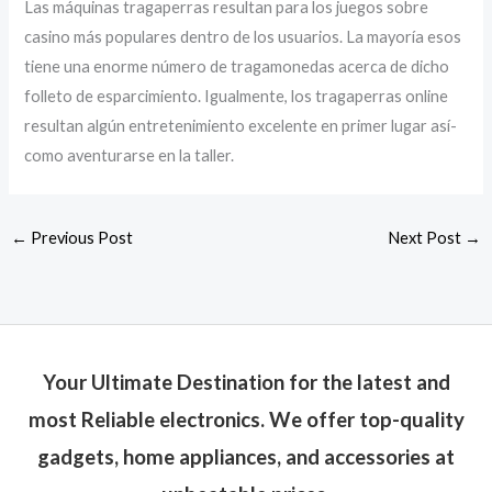
Las máquinas tragaperras resultan para los juegos sobre
casino más populares dentro de los usuarios. La mayorí­a esos
tiene una enorme número de tragamonedas acerca de dicho
folleto de esparcimiento. Igualmente, los tragaperras online
resultan algún entretenimiento excelente en primer lugar así­
como aventurarse en la taller.
←
Previous Post
Next Post
→
Your Ultimate Destination for the latest and
most Reliable electronics. We offer top-quality
gadgets, home appliances, and accessories at