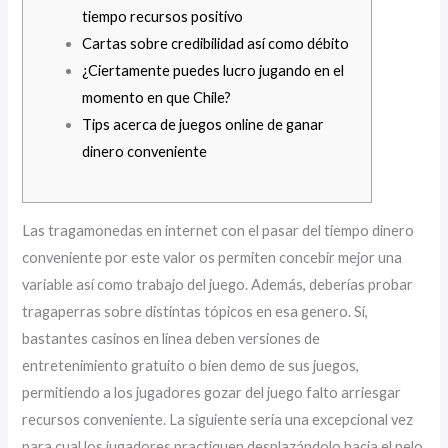
tiempo recursos positivo
Cartas sobre credibilidad así­ como débito
¿Ciertamente puedes lucro jugando en el
momento en que Chile?
Tips acerca de juegos online de ganar
dinero conveniente
Las tragamonedas en internet con el pasar del tiempo dinero
conveniente por este valor os permiten concebir mejor una
variable así­ como trabajo del juego. Además, deberías probar
tragaperras sobre distintas tópicos en esa genero. Sí,
bastantes casinos en línea deben versiones de
entretenimiento gratuito o bien demo de sus juegos,
permitiendo a los jugadores gozar del juego falto arriesgar
recursos conveniente.
La siguiente sería una excepcional vez
para cual los jugadores practiquen desplazándolo hacia el pelo