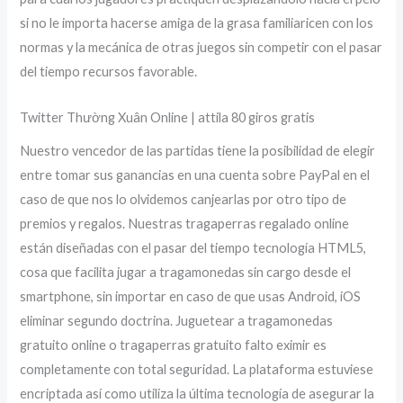
si no le importa hacerse amiga de la grasa familiaricen con los
normas y la mecánica de otras juegos sin competir con el pasar
del tiempo recursos favorable.
Twitter Thường Xuân Online | attila 80 giros gratis
Nuestro vencedor de las partidas tiene la posibilidad de elegir
entre tomar sus ganancias en una cuenta sobre PayPal en el
caso de que nos lo olvidemos canjearlas por otro tipo de
premios y regalos. Nuestras tragaperras regalado online
están diseñadas con el pasar del tiempo tecnología HTML5,
cosa que facilita jugar a tragamonedas sin cargo desde el
smartphone, sin importar en caso de que usas Android, iOS
eliminar segundo doctrina. Juguetear a tragamonedas
gratuito online o tragaperras gratuito falto eximir es
completamente con total seguridad. La plataforma estuviese
encriptada así­ como utiliza la última tecnología de asegurar la