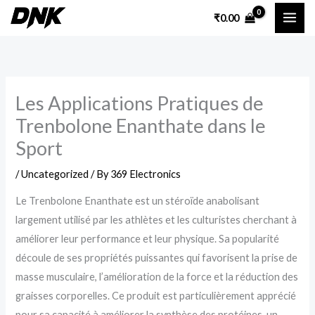
Skip
₹
0.00
to
content
Les Applications Pratiques de
Trenbolone Enanthate dans le
Sport
/
Uncategorized
/ By
369 Electronics
Le Trenbolone Enanthate est un stéroïde anabolisant
largement utilisé par les athlètes et les culturistes cherchant à
améliorer leur performance et leur physique. Sa popularité
découle de ses propriétés puissantes qui favorisent la prise de
masse musculaire, l’amélioration de la force et la réduction des
graisses corporelles. Ce produit est particulièrement apprécié
pour sa capacité à améliorer la synthèse des protéines, un