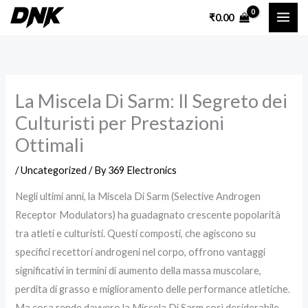
Skip
₹
0.00
to
content
La Miscela Di Sarm: Il Segreto dei
Culturisti per Prestazioni
Ottimali
/
Uncategorized
/ By
369 Electronics
Negli ultimi anni, la Miscela Di Sarm (Selective Androgen
Receptor Modulators) ha guadagnato crescente popolarità
tra atleti e culturisti. Questi composti, che agiscono su
specifici recettori androgeni nel corpo, offrono vantaggi
significativi in termini di aumento della massa muscolare,
perdita di grasso e miglioramento delle performance atletiche.
Ma cosa rende davvero la Miscela Di Sarm così desiderabile