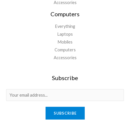
Accessories
Computers
Everything
Laptops
Mobiles
Computers
Accessories
Subscribe
E
m
a
SUBSCRIBE
i
l