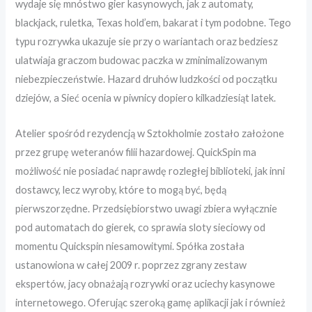
wydaje się mnóstwo gier kasynowych, jak z automaty,
blackjack, ruletka, Texas hold’em, bakarat i tym podobne. Tego
typu rozrywka ukazuje sie przy o wariantach oraz bedziesz
ulatwiaja graczom budowac paczka w zminimalizowanym
niebezpieczeństwie. Hazard druhów ludzkości od początku
dziejów, a Sieć ocenia w piwnicy dopiero kilkadziesiąt latek.
Atelier spośród rezydencją w Sztokholmie zostało założone
przez grupę weteranów filii hazardowej. QuickSpin ma
możliwość nie posiadać naprawdę rozległej biblioteki, jak inni
dostawcy, lecz wyroby, które to mogą być, będą
pierwszorzędne. Przedsiębiorstwo uwagi zbiera wyłącznie
pod automatach do gierek, co sprawia sloty sieciowy od
momentu Quickspin niesamowitymi. Spółka została
ustanowiona w całej 2009 r. poprzez zgrany zestaw
ekspertów, jacy obnażają rozrywki oraz uciechy kasynowe
internetowego. Oferując szeroką gamę aplikacji jak i również