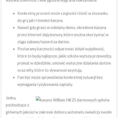
wysoka zmienność i wiarygodna wygrana maksymalna.
Konkretny procent może czujności różnić w stosunku
do gry jak i również kasyna.
Nawet gdy grasz w odmiany demo, określone kasyna
przez internet dają bonusy, które można skorzystać w
ciągu zabawy hazard za darmo.
Postaramy baczności odparować dzięki wątpliwość,
które to będą najlepsze, jakie szkoła wyższa przewodzą
prymat w dziedzinie, omówić wytyczne działania slotów
oraz mity, które to dywanowi asystują.
Fan być może sprawdzenia konkretnej sytuacji bez
wymagania ryzykowania zapłaty.
Jedną
pochodzące z
głównych jakości w zakresie doboru automatu świadczy swoim