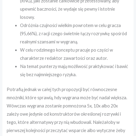
(RNG), jaki zostanie całkowicie przetestowany, aby
upewnić baczności, że wydaje się pewny i istotnie
losowy.
Odróżnia czujności wielkim powrotem w celu gracza
(95,66%), z racji czego świetnie łączy rozrywkę spośród
realnymi szansami w wygraną.
W celu rodzimego konceptu pracuje po części w
charakterze redaktor zawartości oraz autor.
Na temat punterzy mają możliwość praktykować i bawić
się bez najmniejszego ryzyka.
Potrafią jednak w całej tych propozycji być równoczesne
mnożniki, które sprawią, hdy wygrana może być nadal większa.
Wówczas wygrana zostanie pomnożona 5x, 10x albo 20x
zależy owe jedynie od konstruktorów określonej rozrywki i
tego, które alternatywy przy nią wbudowali. Należałoby w
pierwszej kolejności przeczytać wsparcie albo wytyczne żeby