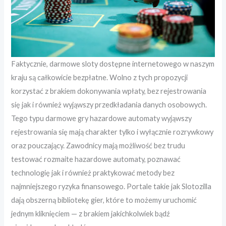
Faktycznie, darmowe sloty dostępne internetowego w naszym
kraju są całkowicie bezpłatne. Wolno z tych propozycji
korzystać z brakiem dokonywania wpłaty, bez rejestrowania
się jak i również wyjąwszy przedkładania danych osobowych.
Tego typu darmowe gry hazardowe automaty wyjąwszy
rejestrowania się mają charakter tylko i wyłącznie rozrywkowy
oraz pouczający. Zawodnicy mają możliwość bez trudu
testować rozmaite hazardowe automaty, poznawać
technologię jak i również praktykować metody bez
najmniejszego ryzyka finansowego. Portale takie jak Slotozilla
dają obszerną bibliotekę gier, które to możemy uruchomić
jednym kliknięciem — z brakiem jakichkolwiek bądź