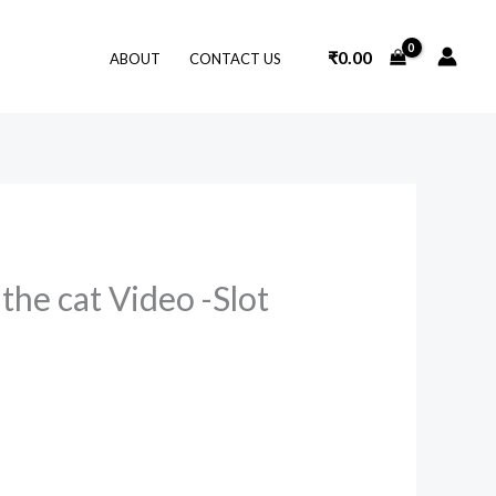
₹
0.00
ABOUT
CONTACT US
the cat Video -Slot