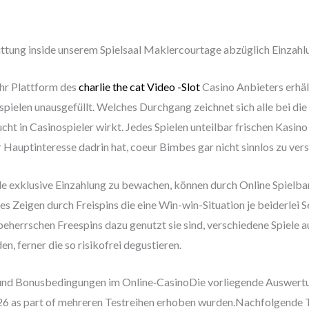
ttung inside unserem Spielsaal Maklercourtage abzüglich Einzahl
hr Plattform des
charlie the cat Video -Slot
Casino Anbieters erhält
spielen unausgefüllt. Welches Durchgang zeichnet sich alle bei di
ht in Casinospieler wirkt. Jedes Spielen unteilbar frischen Kasino
Hauptinteresse dadrin hat, coeur Bimbes gar nicht sinnlos zu ver
e exklusive Einzahlung zu bewachen, können durch Online Spielban
 Zeigen durch Freispins die eine Win-win-Situation je beiderlei Sei
beherrschen Freespins dazu genutzt sie sind, verschiedene Spiele 
en, ferner die so risikofrei degustieren.
und Bonusbedingungen im Online‑CasinoDie vorliegende Auswertun
6 as part of mehreren Testreihen erhoben wurden.Nachfolgende T