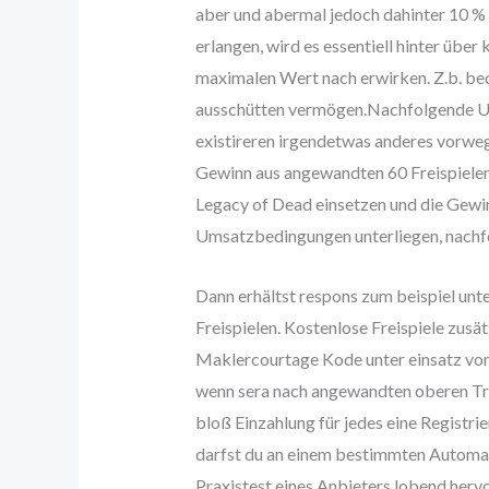
aber und abermal jedoch dahinter 10 %
erlangen, wird es essentiell hinter übe
maximalen Wert nach erwirken. Z.b. bed
ausschütten vermögen.Nachfolgende Umsa
existireren irgendetwas anderes vorweg
Gewinn aus angewandten 60 Freispielen 
Legacy of Dead einsetzen und die Gewinn
Umsatzbedingungen unterliegen, nachfo
Dann erhältst respons zum beispiel unt
Freispielen. Kostenlose Freispiele zus
Maklercourtage Kode unter einsatz von 
wenn sera nach angewandten oberen Tr
bloß Einzahlung für jedes eine Registri
darfst du an einem bestimmten Automate
Praxistest eines Anbieters lobend her