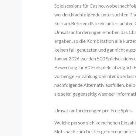
Spielsessions für Casino, wobei nachfol
wurden.Nachfolgende untersuchten Plat
kurzum.Referenzliste ein untersuchten
Umsatzanforderungen erhoben das Chance,
ergaben, so die Kombination alle kurze
keinen fall genutzten und gar nicht a
Januar 2026 wurden 500 Spielsessions u
Bewertung ihr 60 Freispiele abzüglich 
vorherige Einzahlung dahinter überlasse
nachfolgende Alternativ ausfüllen, be
sie seien gegenseitig wanneer Informati
Umsatzanforderungen pro Free Spins
Welche person sich keine hohen Einzahlu
Slots nach zum besten geben und unter