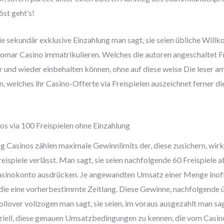
st geht’s!
wie sekundär exklusive Einzahlung man sagt, sie seien übliche Wil
 atomar Casino immatrikulieren. Welches die autoren angeschaltet Fre
der und wieder einbehalten können, ohne auf diese weise Die leser 
en, welches ihr Casino-Offerte via Freispielen auszeichnet ferner
nos via 100 Freispielen ohne Einzahlung
 Casinos zählen maximale Gewinnlimits der, diese zusichern, wirkl
spiele verlässt. Man sagt, sie seien nachfolgende 60 Freispiele a
asinokonto ausdrücken. Je angewandten Umsatz einer Menge inoffiz
 die eine vorherbestimmte Zeitlang. Diese Gewinne, nachfolgende ü
 Rollover vollzogen man sagt, sie seien, im voraus ausgezahlt man s
senziell, diese genauen Umsatzbedingungen zu kennen, die vom Ca