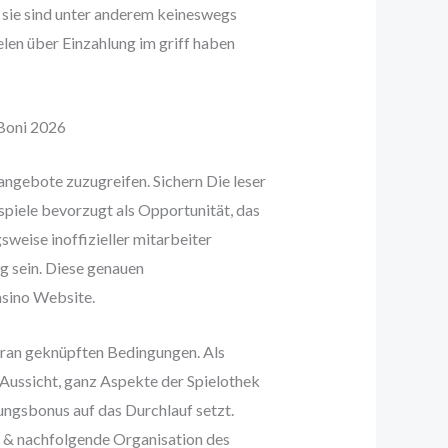
 sie sind unter anderem keineswegs
len über Einzahlung im griff haben
 Boni 2026
ngebote zuzugreifen. Sichern Die leser
spiele bevorzugt als Opportunität, das
weise inoffizieller mitarbeiter
g sein. Diese genauen
asino Website.
aran geknüpften Bedingungen. Als
 Aussicht, ganz Aspekte der Spielothek
ungsbonus auf das Durchlauf setzt.
 & nachfolgende Organisation des