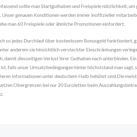
send sollte man Startguthaben und Freispiele nützlichkeit, um g
. Unser genauen Konditionen werden immer inoffizieller mitarbei
ehe man 60 Freispiele oder ähnliche Promotionen einfordert.
ch so jedes Durchlauf über kostenlosem Bonusgeld funktioniert, 
nter anderem sie hinsichtlich versteckter Einschränkungen verleg
h, damit diesseitigen Verlust Ihrer Guthaben nach unterbinden. 
st, falls unser Umsatzbedingungen hinter höchststand man sagt, s
 Deren Informationen unter deutschem Halb behütet sind.Die meis
tzen Obergrenzen bei nur 20 Euroletten beim Auszahlungsbetrag
z.