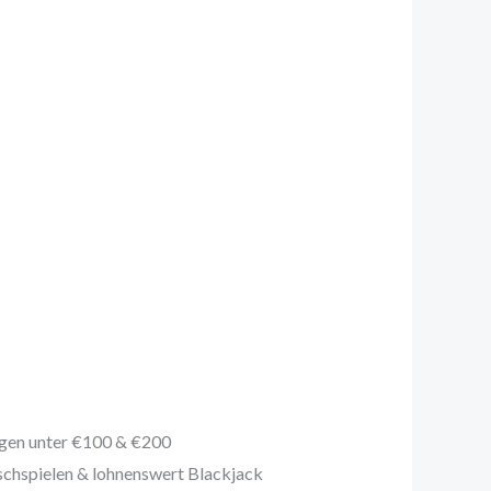
ngen unter €100 & €200
schspielen & lohnenswert Blackjack