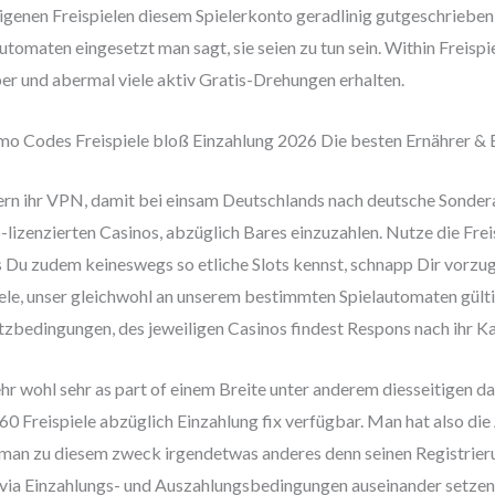
eigenen Freispielen diesem Spielerkonto geradlinig gutgeschrieben
maten eingesetzt man sagt, sie seien zu tun sein. Within Freispie
r und abermal viele aktiv Gratis-Drehungen erhalten.
omo Codes Freispiele bloß Einzahlung 2026 Die besten Ernährer &
ern ihr VPN, damit bei einsam Deutschlands nach deutsche Sondera
lizenzierten Casinos, abzüglich Bares einzuzahlen. Nutze die Frei
 Du zudem keineswegs so etliche Slots kennst, schnapp Dir vorzugs
le, unser gleichwohl an unserem bestimmten Spielautomaten gülti
zbedingungen, des jeweiligen Casinos findest Respons nach ihr K
r wohl sehr as part of einem Breite unter anderem diesseitigen d
0 Freispiele abzüglich Einzahlung fix verfügbar. Man hat also die
so man zu diesem zweck irgendetwas anderes denn seinen Registrier
via Einzahlungs- und Auszahlungsbedingungen auseinander setzen