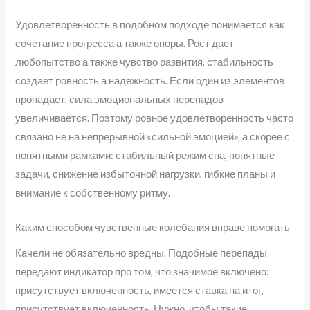
Удовлетворенность в подобном подходе понимается как
сочетание прогресса а также опоры. Рост дает
любопытство а также чувство развития, стабильность
создает ровность а надежность. Если один из элементов
пропадает, сила эмоциональных перепадов
увеличивается. Поэтому ровное удовлетворенность часто
связано не на непрерывной «сильной эмоцией», а скорее с
понятными рамками: стабильный режим сна, понятные
задачи, снижение избыточной нагрузки, гибкие планы и
внимание к собственному ритму.
Каким способом чувственные колебания вправе помогать
Качели не обязательно вредны. Подобные перепады
передают индикатор про том, что значимое включено:
присутствует включенность, имеется ставка на итог,
присутствует включенность. Нужно, чтобы такие