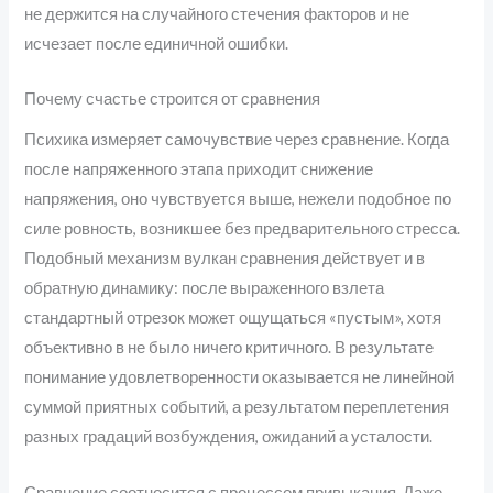
не держится на случайного стечения факторов и не
исчезает после единичной ошибки.
Почему счастье строится от сравнения
Психика измеряет самочувствие через сравнение. Когда
после напряженного этапа приходит снижение
напряжения, оно чувствуется выше, нежели подобное по
силе ровность, возникшее без предварительного стресса.
Подобный механизм вулкан сравнения действует и в
обратную динамику: после выраженного взлета
стандартный отрезок может ощущаться «пустым», хотя
объективно в не было ничего критичного. В результате
понимание удовлетворенности оказывается не линейной
суммой приятных событий, а результатом переплетения
разных градаций возбуждения, ожиданий а усталости.
Сравнение соотносится с процессом привыкания. Даже