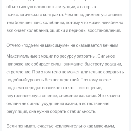
объективную сложность ситуации, а на срыв
психологического контракта. Чем неподвижнее установки,
тем больше шанс колебаний, потому что жизнь неизбежно
включает колебания, ошибки и периоды восстановления.
Отчего «подъем на максимуме» не оказывается вечным
Максимальные эмоции по ресурсу затратны. Сильное
напряжение собирает силы: внимание, быстроту реакции,
стремление. При этом тело не может длительно сохранять
подобный уровень без последствий. Поэтому после
подъема нередко возникает откат — истощение,
внутреннее опустошение, снижение желания. Это казино
онлайн не сигнал ухудшения жизни, а естественная
регуляция, она нужна собрать стабильность.
Если понимать счастье исключительно как максимум,