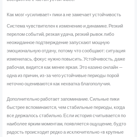
Как мозг «усиливает» пики а не замечает устойчивость
Система чувствителен к изменению и динамике. Резкий
перелом событий, резкая удача, резкий рывок либо
неожиданное подтверждение запускают мощную
эмоциональную отдачу, потому что сообщают: ситуация
изменилась, фокус нужно повысить. Устойчивость, даже
рабочая, видится как менее яркая. Это казино онлайн —
одна из причин, из-за чего устойчивые периоды порой
неточно оцениваются как нехватка благополучия.
Дополнительно работает запоминание. Сильные пики
быстрее вспоминаются, чем стабильные периоды, когда
все держалось стабильно. Если история считывается по
наиболее ярким моментам, появляется ощущение, будто
радость происходит редко а исключительно «в крупные