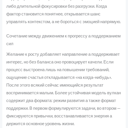
либо длительной фокусировки без разгрузки. Когда
фактор становится понятнее, открывается шанс
управлять контекстом, а не бороться с эмоцией напрямую.
Сочетание между движением к прогрессу а поддержанием
сил
Желание к росту добавляет направление а поддерживает
интерес, но без баланса оно провоцирует качели. Если
процесс выстроена лишь на повышении требований,
ощущение счастья откладывается «на когда-нибудь».
После этого всякий сейчас имеющийся результат
воспринимается малым. Более устойчивая модель вулкан
содержит два формата: режим развития а также формат
поддержки. В первом формулируются задачи, во втором —
фиксируются привычки, восстанавливается энергия а
держится основное уровень жизни.