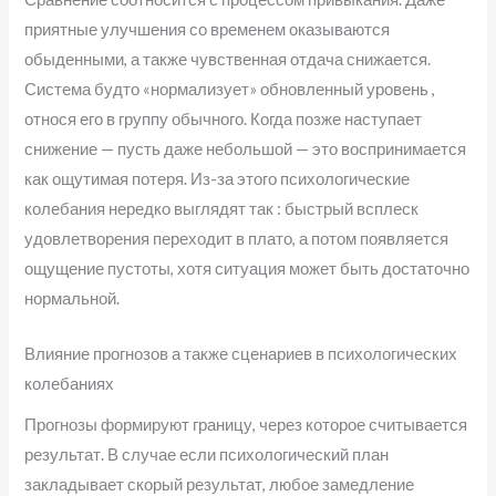
приятные улучшения со временем оказываются
обыденными, а также чувственная отдача снижается.
Система будто «нормализует» обновленный уровень ,
относя его в группу обычного. Когда позже наступает
снижение — пусть даже небольшой — это воспринимается
как ощутимая потеря. Из-за этого психологические
колебания нередко выглядят так : быстрый всплеск
удовлетворения переходит в плато, а потом появляется
ощущение пустоты, хотя ситуация может быть достаточно
нормальной.
Влияние прогнозов а также сценариев в психологических
колебаниях
Прогнозы формируют границу, через которое считывается
результат. В случае если психологический план
закладывает скорый результат, любое замедление