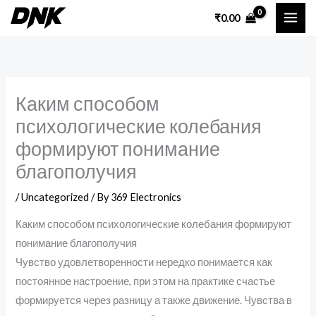
Skip
₹
0.00
to
content
Каким способом
психологические колебания
формируют понимание
благополучия
/
Uncategorized
/ By
369 Electronics
Каким способом психологические колебания формируют
понимание благополучия
Чувство удовлетворенности нередко понимается как
постоянное настроение, при этом на практике счастье
формируется через разницу а также движение. Чувства в