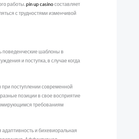
ого работы.
pin up casino
составляет
ляться с трудностями изменчивой
ть поведенческие шаблоны в
ждения и поступка, в случае когда
я при поступлении современной
 разные позиции в свое восприятие
формирующимся требованиям
я адаптивность и бихевиоральная