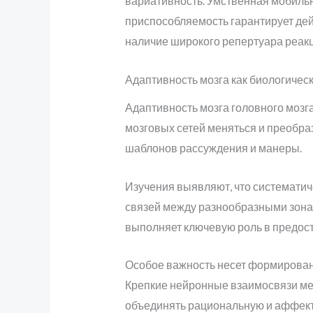
вариативность. Умственная мобиль
приспособляемость гарантирует де
наличие широкого репертуара реакц
Адаптивность мозга как биологиче
Адаптивность мозга головного мозг
мозговых сетей меняться и преобр
шаблонов рассуждения и манеры.
Изучения выявляют, что системати
связей между разнообразными зонам
выполняет ключевую роль в предост
Особое важность несет формирова
Крепкие нейронные взаимосвязи ме
объединять рациональную и аффект