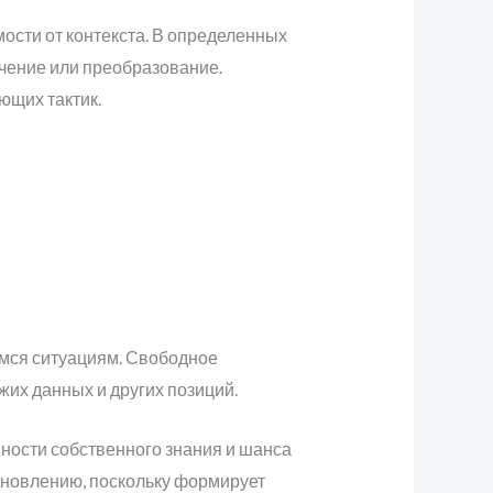
ости от контекста. В определенных
ичение или преобразование.
ющих тактик.
мся ситуациям. Свободное
их данных и других позиций.
ности собственного знания и шанса
ановлению, поскольку формирует