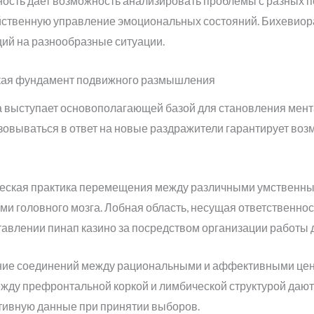
ность дает возможность анализировать проблемы с разных 
йственную управление эмоциональных состояний. Бихевиор
ий на разнообразные ситуации.
ская фундамент подвижного размышления
а выступает основополагающей базой для становления мент
азовываться в ответ на новые раздражители гарантирует в
ческая практика перемещения между различными умственны
и головного мозга. Лобная область, несущая ответственно
авлении пинап казино за посредством организации работы 
ние соединений между рациональными и аффективными цент
жду префронтальной коркой и лимбической структурой даю
ивную данные при принятии выборов.