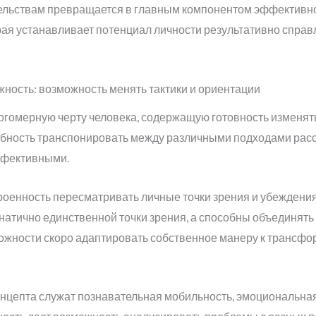
ельствам превращается в главным компонентом эффективн
рая устанавливает потенциал личности результативно справ
ность: возможность менять тактики и ориентации
огомерную черту человека, содержащую готовность изменя
собность транспонировать между различными подходами рассу
ффективными.
оенность пересматривать личные точки зрения и убеждени
натично единственной точки зрения, а способны объединять
можности скоро адаптировать собственное манеру к транс
нцепта служат познавательная мобильность, эмоциональна