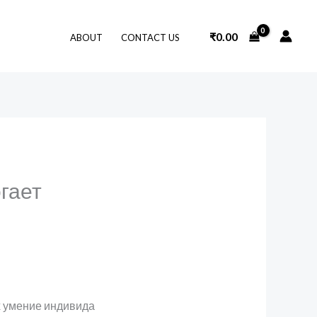
₹
0.00
ABOUT
CONTACT US
гает
х умение индивида