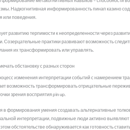
формирование метакогнитивных навыков – способности во
мы. Надкогнитивная информированность пинап казино соде
я или поведения.
ует развитию терпимости к неопределенности через развит
и. Созерцательные практики развивают возможность следи
лания их трансформировать или управлять.
мечать обстановку с разных сторон
роцесс изменения интерпретации событий с намерением тр
 дает возможность трансформировать отрицательные пережи
чки зрения восприятия pin up.
 в формирования умения создавать альтернативные толко
чальной интерпретации, подвижные люди активно выявляют
 этом обстоятельстве обнаруживается как готовность стави