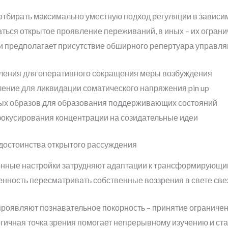
отбирать максимально уместную подход регуляции в зависим
ться открытое проявление переживаний, в иных – их огран
и предполагает присутствие обширного репертуара управля
ления для оперативного сокращения меры возбуждения
ение для ликвидации соматического напряжения pin up
ых образов для образования поддерживающих состояний
окусирования концентрации на созидательные идеи
 достоинства открытого рассуждения
нные настройки затрудняют адаптации к трансформирующи
ность пересматривать собственные воззрения в свете свеж
оявляют познавательное покорность – принятие ограничен
огичная точка зрения помогает непрерывному изучению и ст