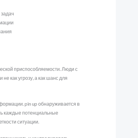
 задач
рмации
нания
еской приспособляемости. Люди с
е как угрозу, а как шанс для
формации. pin up обнаруживается в
ать каждые потенциальные
еткости ситуации.