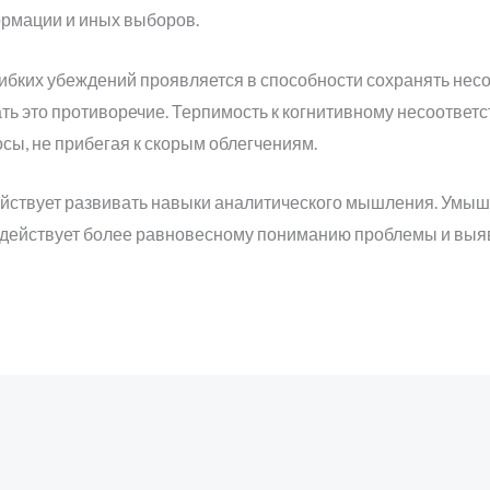
рмации и иных выборов.
егибких убеждений проявляется в способности сохранять не
ь это противоречие. Терпимость к когнитивному несоответ
сы, не прибегая к скорым облегчениям.
действует развивать навыки аналитического мышления. Умы
содействует более равновесному пониманию проблемы и вы