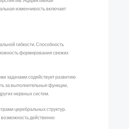
перспектив. Аффективная
альная изменчивость включает
альной гибкости. Способность
озможность формирования свежих
ми задачами содействует развитию
сть за выполнительные функции,
других нервных систем.
рами церебральных структур.
т возможность действенно