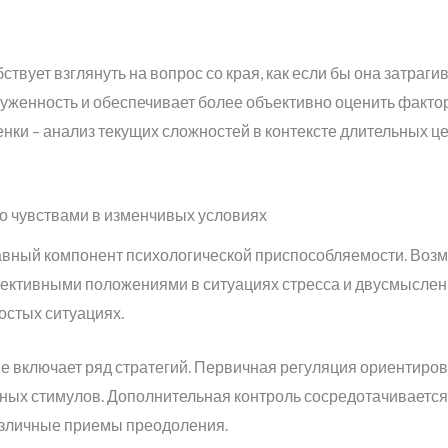
твует взглянуть на вопрос со края, как если бы она затраги
уженность и обеспечивает более объективно оценить фактор
ки – анализ текущих сложностей в контексте длительных це
о чувствами в изменчивых условиях
авный компонент психологической приспособляемости. Возм
ктивными положениями в ситуациях стресса и двусмысленн
остых ситуациях.
е включает ряд стратегий. Первичная регуляция ориентиро
ных стимулов. Дополнительная контроль сосредотачиваетс
азличные приемы преодоления.