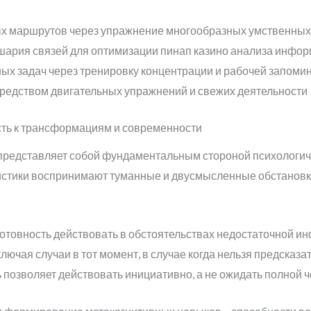
х маршрутов через упражнение многообразных умственных
ария связей для оптимизации пинап казино анализа инфо
х задач через тренировку концентрации и рабочей запоми
редством двигательных упражнений и свежих деятельности
ть к трансформациям и современности
представляет собой фундаментальным стороной психологич
стики воспринимают туманные и двусмысленные обстановки н
отовность действовать в обстоятельствах недостаточной ин
ючая случаи в тот момент, в случае когда нельзя предсказ
 позволяет действовать инициативно, а не ожидать полной ч