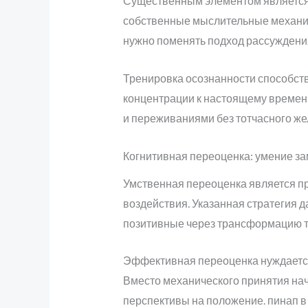
Существенным элементом является 
собственные мыслительные механиз
нужно поменять подход рассуждени
Тренировка осознанности способств
концентрации к настоящему времен
и переживаниями без тотчасного же
Когнитивная переоценка: умение за
Умственная переоценка является п
воздействия. Указанная стратегия
позитивные через трансформацию то
Эффективная переоценка нуждается
Вместо механического принятия на
перспективы на положение. пинап в