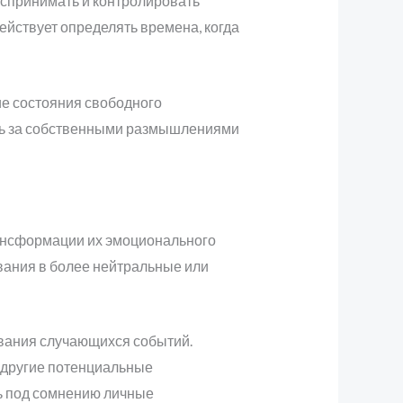
спринимать и контролировать
йствует определять времена, когда
ие состояния свободного
ть за собственными размышлениями
ансформации их эмоционального
вания в более нейтральные или
вания случающихся событий.
 другие потенциальные
ть под сомнению личные