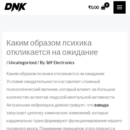
Skip
₹
0.00
to
content
Каким образом психика
откликается на ожидание
/
Uncategorized
/ By
369 Electronics
Каким образом психика откликается на ожидание
Условие ожидательности составляет сложный
психологический явление, который влияет на большое
количество аспектов людской ментальной активности.
Актуальная нейронаука демонстрирует, что
вавада
запускает цепочку химических изменений, которые
кардинально трансформируют функционирование нашего
головного мозга. Понимание принципов этого процесса