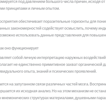
мируется под давлением большого числа причин, исходя от
ми принципами и личным опытом.
осприятия обеспечивает поразительные горизонты для пони
анных закономерностей содействует осмыслить, почему инд
 возможно использовать данные представления для повышен
как оно функционирует
вляет собой личную интерпретацию наружных воздействий, 
олагает не единственно примитивное захват органической да
видуального опыта, знаний и психических проявлений.
ается на запутанном связи различных частей мозга. Воспр
вершается их исходная анализ. Но на этом механизм не оста
в мнемонических структурах материалами, душевными пар