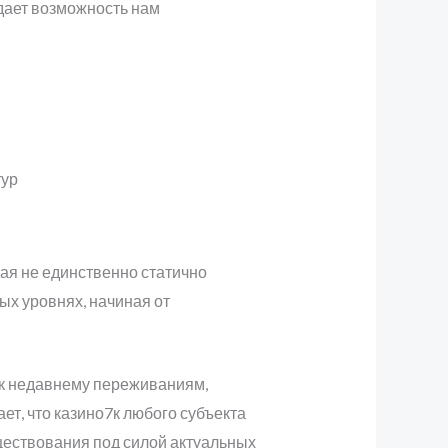
дает возможность нам
тур
ая не единственно статично
ых уровнях, начиная от
 к недавнему переживаниям,
т, что казино7к любого субъекта
ществования под силой актуальных