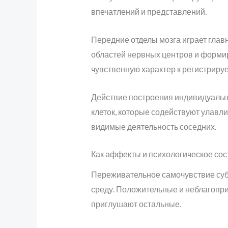
впечатлений и представлений.
Передние отделы мозга играет глав
областей нервных центров и форми
чувственную характер к регистрируе
Действие построения индивидуаль
клеток, которые содействуют улавл
видимые деятельность соседних.
Как аффекты и психологическое со
Переживательное самочувствие субъ
среду. Положительные и неблагопри
приглушают остальные.