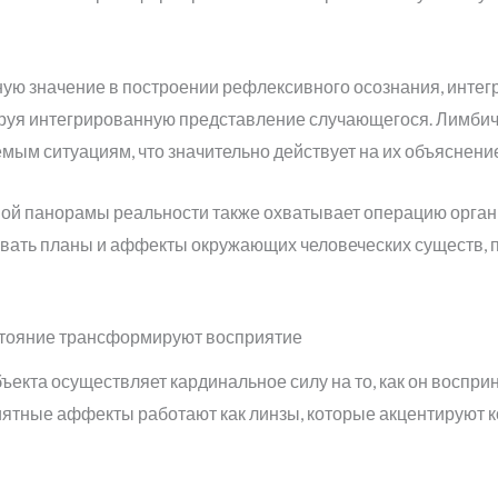
ную значение в построении рефлексивного осознания, инте
руя интегрированную представление случающегося. Лимбич
мым ситуациям, что значительно действует на их объяснени
ной панорамы реальности также охватывает операцию орга
ивать планы и аффекты окружающих человеческих существ, 
стояние трансформируют восприятие
екта осуществляет кардинальное силу на то, как он воспри
ятные аффекты работают как линзы, которые акцентируют 