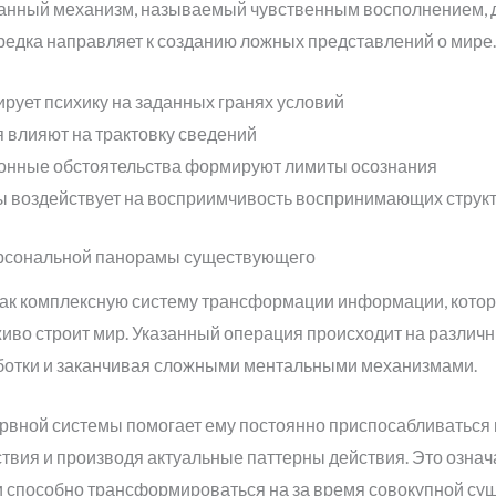
занный механизм, называемый чувственным восполнением, 
зредка направляет к созданию ложных представлений о мире.
рует психику на заданных гранях условий
 влияют на трактовку сведений
онные обстоятельства формируют лимиты осознания
ы воздействует на восприимчивость воспринимающих струк
персональной панорамы существующего
как комплексную систему трансформации информации, котор
иво строит мир. Указанный операция происходит на различн
ботки и заканчивая сложными ментальными механизмами.
рвной системы помогает ему постоянно приспосабливаться
ия и производя актуальные паттерны действия. Это означае
 способно трансформироваться на за время совокупной су