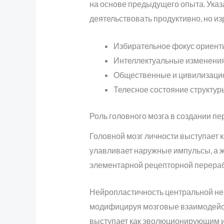
на основе предыдущего опыта. Ука
деятельствовать продуктивно, но и
Избирательное фокус ориенти
Интеллектуальные изменения
Общественные и цивилизаци
Телесное состояние структур
Роль головного мозга в создании 
Головной мозг личности выступает 
улавливает наружные импульсы, а ж
элементарной рецепторной перера
Нейропластичность центральной не
модифицируя мозговые взаимодейств
выступает как эволюционирующим и