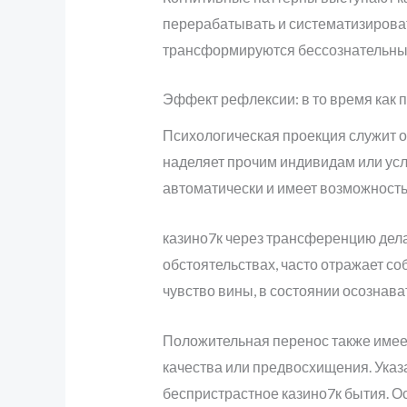
перерабатывать и систематизирова
трансформируются бессознательным
Эффект рефлексии: в то время как 
Психологическая проекция служит о
наделяет прочим индивидам или усл
автоматически и имеет возможность
казино7к через трансференцию делае
обстоятельствах, часто отражает с
чувство вины, в состоянии осознав
Положительная перенос также имеет
качества или предвосхищения. Указ
беспристрастное казино7к бытия. 