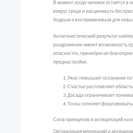
В момент когда человек остается в
вокруг среде и расценивать бесприс
бодрым и восприимчивым для новых
Антагонистический результат наблю
раздражение имеют возможность прив
опасностях, пренебрегая благопри
преднастройки.
Ужас повышает осознание п
Счастье расплавляет область
Досада ограничивает пониман
Тоска склоняет фокусироватьс
Сила принципов и антиципаций на 
Организация верований и антиципа