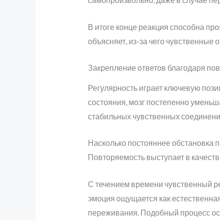
В итоге конце реакция способна про
объясняет, из-за чего чувственные
Закрепление ответов благодаря по
Регулярность играет ключевую пози
состояния, мозг постепенно уменьш
стабильных чувственных соединени
Насколько постояннее обстановка п
Повторяемость выступает в качеств
С течением времени чувственный р
эмоция ощущается как естественная
переживания. Подобный процесс осл