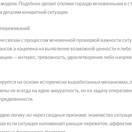
модели. Подобное делает отклики гораздо мгновенными и с
м деталям конкретной ситуации.
е переживаний
и связан с процессом мгновенной проверкой важности ситу
сов а нацелена на выявление возможной ценности и либо 
кцию — интерес, тревожность, удовлетворение либо напряж
ируется на основе исторически выработанных механизмах, 
ны не всегда на идею аккуратность, но на задачу оперативн
пределенности.
дею логику, но через сводные признаки: знакомство ситуаци
чае если ситуация напоминает раньше пережитое, аффектив
ремене фактических факторов.