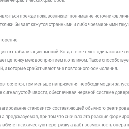
являться прежде пока возникает понимание источников личн
 отклики бывает кажутся странными и либо чрезмерными теку
вторение
цию в стабилизации эмоций. Когда те же плюс одинаковые 
ает цепочку меж восприятием а откликом. Такое способств
й, и которые срабатывают вне повторного осмысления.
овторяется, тем меньше напряжения необходимо для запуск
е сигнал устойчивости, обеспечивая нервной системе довер
еагирование становится составляющей обычного реагирован
 а предсказуемая, при том что сначала эта реакция формиро
абляет психическую перегрузку а даёт возможность операт