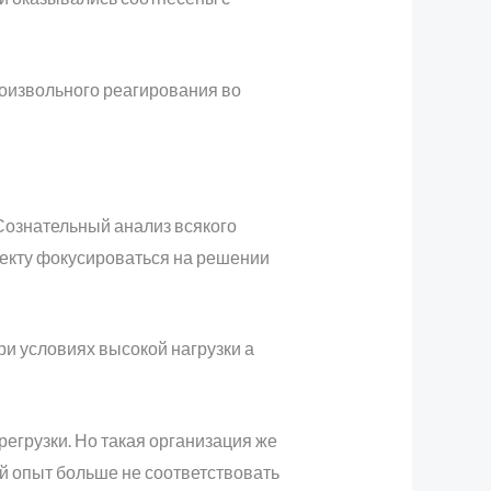
роизвольного реагирования во
Сознательный анализ всякого
лекту фокусироваться на решении
ри условиях высокой нагрузки а
егрузки. Но такая организация же
й опыт больше не соответствовать