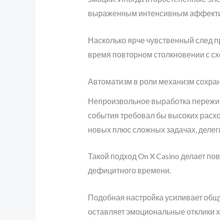
выраженным интенсивным аффект
Насколько ярче чувственный след п
время повторном столкновении с с
Автоматизм в роли механизм сохра
Непроизвольное выработка пережив
события требовал бы высоких расхо
новых плюс сложных задачах, делег
Такой подход On X Casino делает по
дефицитного времени.
Подобная настройка усиливает общу
оставляет эмоциональные отклики х