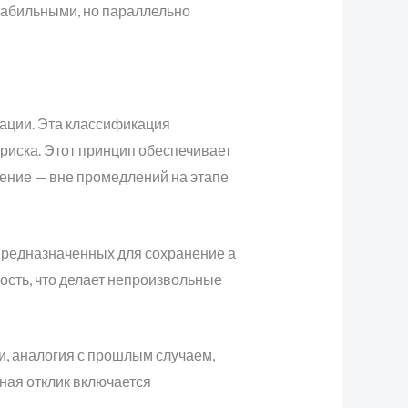
табильными, но параллельно
ации. Эта классификация
риска. Этот принцип обеспечивает
ение — вне промедлений на этапе
предназначенных для сохранение а
ость, что делает непроизвольные
и, аналогия с прошлым случаем,
ная отклик включается