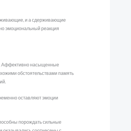
ерживающие, и а сдерживающие
, но эмоциональный реакция
й. Аффективно насыщенные
схожими обстоятельствами память
ий.
временно оставляют эмоции
способны порождать сильные
и оказывались соотнесены с