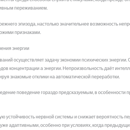
ивным переживанием.
режнего эпизода, настолько значительнее возможность неп
хожими признаками.
нения энергии
аний осуществляет задачу экономии психических энергии. 
дов концентрации а энергии. Непроизвольность даёт интел
ируя знакомые отклики на автоматической переработки.
ведение поведение гораздо предсказуемым, в особенности п
ю устойчивость нервной системы и снижает вероятность пер
уже адаптивными, особенно при условиях, когда предыдущи