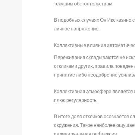
текущим обстоятельствам.
В подобных случаях Он Икс казино
личное напряжение.
Коллективные влияния автоматичес
Переживания складываются не искл
откликами других, правила поведен
принятие либо неодобрение усилив
Коллективная атмосфера является ф
плюс регулярность.
В итоге доля откликов осознаётся с
окружения. Такое наиболее ощущает
индивидуальная рефлексия.