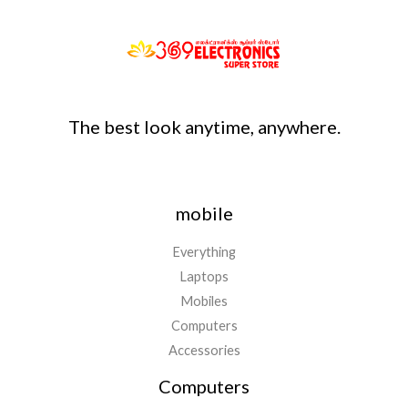
The best look anytime, anywhere.
mobile
Everything
Laptops
Mobiles
Computers
Accessories
Computers