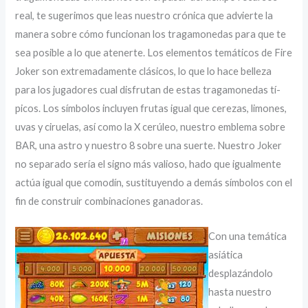
real, te sugerimos que leas nuestro crónica que advierte la
manera sobre cómo funcionan los tragamonedas para que te
sea posible a lo que atenerte. Los elementos temáticos de Fire
Joker son extremadamente clásicos, lo que lo hace belleza
para los jugadores cual disfrutan de estas tragamonedas tí­
picos. Los símbolos incluyen frutas igual que cerezas, limones,
uvas y ciruelas, así como la X cerúleo, nuestro emblema sobre
BAR, una astro y nuestro 8 sobre una suerte. Nuestro Joker
no separado serí­a el signo más valioso, hado que igualmente
actúa igual que comodín, sustituyendo a demás símbolos con el
fin de construir combinaciones ganadoras.
Con una temática
asiática
desplazándolo
hasta nuestro