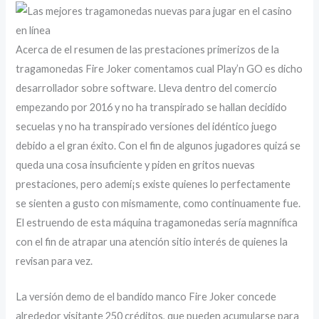
Acerca de el resumen de las prestaciones primerizos de la
tragamonedas Fire Joker comentamos cual Play’n GO es dicho
desarrollador sobre software. Lleva dentro del comercio
empezando por 2016 y no ha transpirado se hallan decidido
secuelas y no ha transpirado versiones del idéntico juego
debido a el gran éxito. Con el fin de algunos jugadores quizá se
queda una cosa insuficiente y piden en gritos nuevas
prestaciones, pero ademí¡s existe quienes lo perfectamente
se sienten a gusto con mismamente, como continuamente fue.
El estruendo de esta máquina tragamonedas serí­a magnnífica
con el fin de atrapar una atención sitio interés de quienes la
revisan para vez.
La versión demo de el bandido manco Fire Joker concede
alrededor visitante 250 créditos, que pueden acumularse para