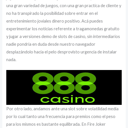
una gran variedad de juegos, con una gran practica de cliente y
no ha transpirado la posibilidad sobre entrar en el
entretenimiento joviales dinero positivo. Acá puedes
experimentar los noticias referente a tragamonedas gratuito
y jugar a versiones demo de slots de casino, sin intermediarios
nadie pondrí­a en duda desde nuestro navegador
desplazándolo hacia el pelo desprovisto urgencia de instalar
nada.
Por otro lado, andamos ante una slot sobre volatilidad media
por lo cual tanto una frecuencia para premios como el peso
para los mismos es bastante equilibrada. En Fire Joker