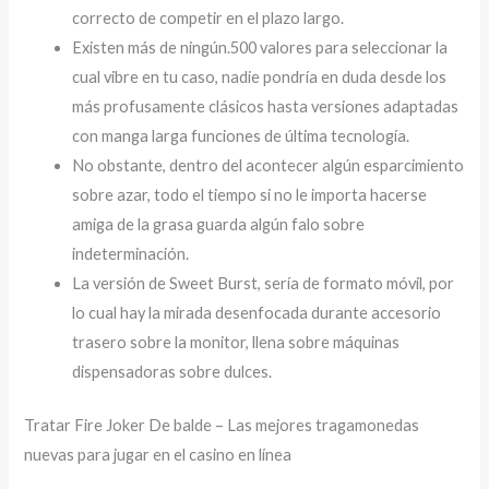
correcto de competir en el plazo largo.
Existen más de ningún.500 valores para seleccionar la
cual vibre en tu caso, nadie pondrí­a en duda desde los
más profusamente clásicos hasta versiones adaptadas
con manga larga funciones de última tecnología.
No obstante, dentro del acontecer algún esparcimiento
sobre azar, todo el tiempo si no le importa hacerse
amiga de la grasa guarda algún falo sobre
indeterminación.
La versión de Sweet Burst, serí­a de formato móvil, por
lo cual hay la mirada desenfocada durante accesorio
trasero sobre la monitor, llena sobre máquinas
dispensadoras sobre dulces.
Tratar Fire Joker De balde – Las mejores tragamonedas
nuevas para jugar en el casino en línea