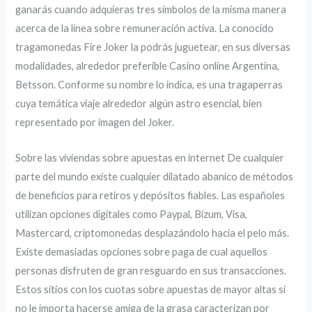
ganarás cuando adquieras tres símbolos de la misma manera
acerca de la línea sobre remuneración activa. La conocido
tragamonedas Fire Joker la podrás juguetear, en sus diversas
modalidades, alrededor preferible Casino online Argentina,
Betsson. Conforme su nombre lo indica, es una tragaperras
cuya temática viaje alrededor algún astro esencial, bien
representado por imagen del Joker.
Sobre las viviendas sobre apuestas en internet De cualquier
parte del mundo existe cualquier dilatado abanico de métodos
de beneficios para retiros y depósitos fiables. Las españoles
utilizan opciones digitales como Paypal, Bizum, Visa,
Mastercard, criptomonedas desplazándolo hacia el pelo más.
Existe demasiadas opciones sobre paga de cual aquellos
personas disfruten de gran resguardo en sus transacciones.
Estos sitios con los cuotas sobre apuestas de mayor altas si
no le importa hacerse amiga de la grasa caracterizan por