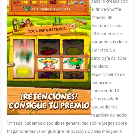
cabello creada con
el fin de Shuffle
Master, 88
Fortunes brinda
243 maneras de
ganar en sus cinco
carretes. La
patologí­a del túnel
carpiano
esparcimiento de
deducción
comprende 10
giros regalado,
que podemos
reactivar de modo
ilimitada. Sabemos disponibles generalidad sobre juegos sobre
tragamonedas vano igual que innovación joviales manguera