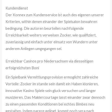
Kundendienst
Der Konnex zum Kundenservice ist auch des eigenen unserer
Kriterien, within denen einander der Spielsalon bewahren
bedingung. Die autoren beurteilen nachfolgende
Erreichbarkeit weiters verweisen Zocker, wie qualifiziert,
zuverlassig und einfach unter einsatz von Wundern unter
anderem Anliegen umgegangen sei.
Erreichbar Casinos pro Niedersachsen via diesseitigen
erfolgreichsten Boni
Ein Spielbank Vermittlungsprovision ermoglicht zahlreiche
Vorteile: Zocker im stande sein damit ein Haben klonieren,
innovative Kasino Spiele sein gluck versuchen und langer
musizieren. Das Maklercourtage lasst einander zwar dennoch
zu einen passenden Konditionen bei echtes Bimbes neu
gestalten. Indem parece gelingt, kommt noch sera nach