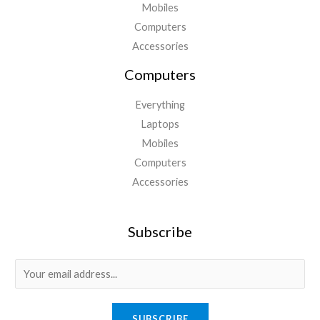
Mobiles
Computers
Accessories
Computers
Everything
Laptops
Mobiles
Computers
Accessories
Subscribe
E
m
a
SUBSCRIBE