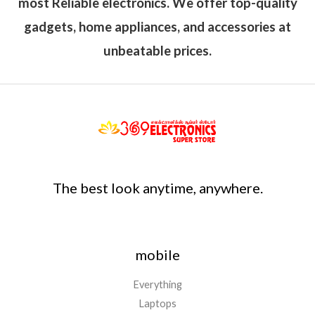
most Reliable electronics. We offer top-quality
gadgets, home appliances, and accessories at
unbeatable prices.
The best look anytime, anywhere.
mobile
Everything
Laptops