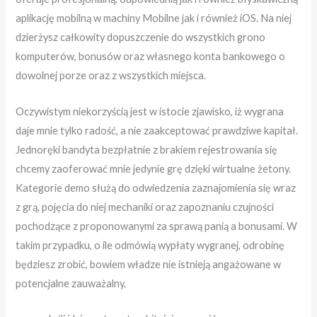
aplikację mobilną w machiny Mobilne jak i również iOS. Na niej
dzierżysz całkowity dopuszczenie do wszystkich grono
komputerów, bonusów oraz własnego konta bankowego o
dowolnej porze oraz z wszystkich miejsca.
Oczywistym niekorzyścią jest w istocie zjawisko, iż wygrana
daje mnie tylko radość, a nie zaakceptować prawdziwe kapitał.
Jednoręki bandyta bezpłatnie z brakiem rejestrowania się
chcemy zaoferować mnie jedynie grę dzięki wirtualne żetony.
Kategorie demo służą do odwiedzenia zaznajomienia się wraz
z grą, pojęcia do niej mechaniki oraz zapoznaniu czujności
pochodzące z proponowanymi za sprawą panią a bonusami. W
takim przypadku, o ile odmówią wypłaty wygranej, odrobinę
będziesz zrobić, bowiem władze nie istnieją angażowane w
potencjalne zauważalny.