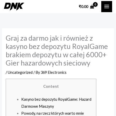
Skip
₹
0.00
to
content
Graj za darmo jak i również z
kasyno bez depozytu RoyalGame
brakiem depozytu w całej 6000+
Gier hazardowych sieciowy
/
Uncategorized
/ By
369 Electronics
Content
Kasyno bez depozytu RoyalGame: Hazard
Darmowe Maszyny
Powody, na rzecz których warto mnie