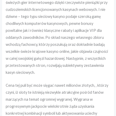
świeżych gier internetowego dzięki rzeczywiste pieniążki przy
cudzoziemskich licencjonowanych kasynach webowych. I nie
dziwne – tego typu sieciowy kasyno podaje szeroką gamę
chodliwych komputerów kasynowych, pewne bonusy
powitalne jak i również klasyczne rabaty i aplikacje VIP dla
oddanych zawodników. Po skład naszego własnego zbioru
wchodzą fachowcy, którzy poszukują oraz dokładnie badają
wszelkie świeże krajowe kasyno online, jakie objawia czujności
w całej swojskiej gałęzi hazardowej. Następnie, z wszystkich
przetestowanych stron, rozwijają subiektywny zestawienia
kasyn sieciowych.
Cena tej puli być może sięgać nawet milionów złotych, , którzy
czyni, iż sloty te istnieją niezwykle atrakcyjne pośród fanów
marzących na temat ogromnej wygranej. Wygrana w
progresywnym jackpocie wielokrotnie żąda uzyskania
konkretnej kombinacji symboli lub aktywowania uciechy