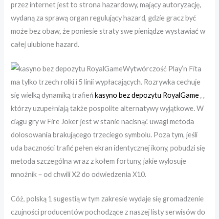
przez internet jest to strona hazardowy, mający autoryzację,
wydaną za sprawą organ regulujący hazard, gdzie gracz być
może bez obaw, że poniesie straty swe pieniądze wystawiać w
całej ulubione hazard.
Wytwórczość Play’n Fita
ma tylko trzech rolki i 5 linii wypłacających. Rozrywka cechuje
się wielką dynamiką trafień
kasyno bez depozytu RoyalGame
, ,
którzy uzupełniają także pospolite alternatywy wyjątkowe. W
ciągu gry w Fire Joker jest w stanie nacisnąć uwagi metoda
dolosowania brakującego trzeciego symbolu. Poza tym, jeśli
uda baczności trafić pełen ekran identycznej ikony, pobudzi się
metoda szczególna wraz z kołem fortuny, jakie wylosuje
mnożnik – od chwili X2 do odwiedzenia X10.
Cóż, polską 1 sugestią w tym zakresie wydaje się gromadzenie
czujności producentów pochodzące z naszej listy serwisów do