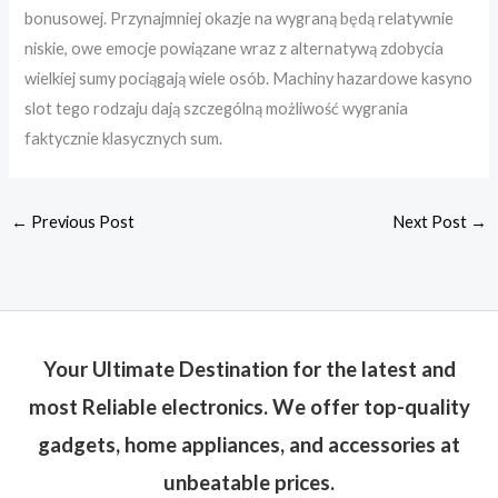
bonusowej. Przynajmniej okazje na wygraną będą relatywnie
niskie, owe emocje powiązane wraz z alternatywą zdobycia
wielkiej sumy pociągają wiele osób. Machiny hazardowe kasyno
slot tego rodzaju dają szczególną możliwość wygrania
faktycznie klasycznych sum.
←
Previous Post
Next Post
→
Your Ultimate Destination for the latest and
most Reliable electronics. We offer top-quality
gadgets, home appliances, and accessories at
unbeatable prices.