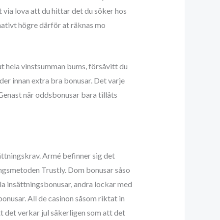
 via lova att du hittar det du söker hos
nativt högre därför at räknas mo
 ut hela vinstsumman bums, försåvitt du
der innan extra bra bonusar. Det varje
Genast när oddsbonusar bara tillåts
ttningskrav. Armé befinner sig det
ningsmetoden Trustly. Dom bonusar såso
la insättningsbonusar, andra lockar med
bonusar. All de casinon såsom riktat in
t det verkar jul säkerligen som att det