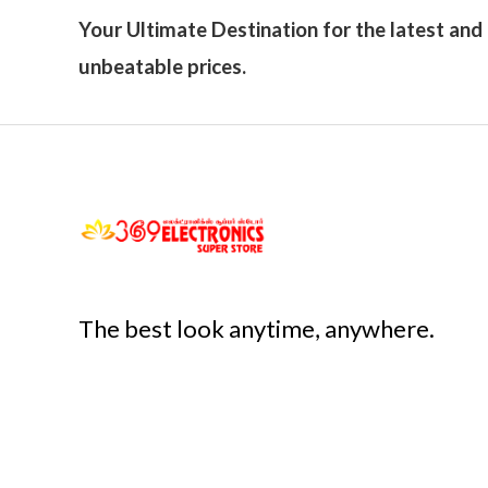
Your Ultimate Destination for the latest and
unbeatable prices.
The best look anytime, anywhere.