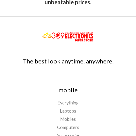
unbeatable prices.
The best look anytime, anywhere.
mobile
Everything
Laptops
Mobiles
Computers
Accessories