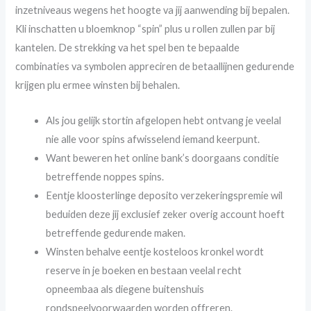
inzetniveaus wegens het hoogte va jij aanwending bij bepalen.
Kli inschatten u bloemknop “spin” plus u rollen zullen par bij
kantelen. De strekking va het spel ben te bepaalde
combinaties va symbolen appreciren de betaallijnen gedurende
krijgen plu ermee winsten bij behalen.
Als jou gelijk stortin afgelopen hebt ontvang je veelal
nie alle voor spins afwisselend iemand keerpunt.
Want beweren het online bank’s doorgaans conditie
betreffende noppes spins.
Eentje kloosterlinge deposito verzekeringspremie wil
beduiden deze jij exclusief zeker overig account hoeft
betreffende gedurende maken.
Winsten behalve eentje kosteloos kronkel wordt
reserve in je boeken en bestaan veelal recht
opneembaa als diegene buitenshuis
rondspeelvoorwaarden worden offreren.