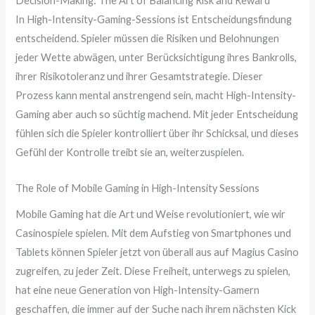
Decision-Making: The Art of Balancing Risk and Reward
In High-Intensity-Gaming-Sessions ist Entscheidungsfindung
entscheidend. Spieler müssen die Risiken und Belohnungen
jeder Wette abwägen, unter Berücksichtigung ihres Bankrolls,
ihrer Risikotoleranz und ihrer Gesamtstrategie. Dieser
Prozess kann mental anstrengend sein, macht High-Intensity-
Gaming aber auch so süchtig machend. Mit jeder Entscheidung
fühlen sich die Spieler kontrolliert über ihr Schicksal, und dieses
Gefühl der Kontrolle treibt sie an, weiterzuspielen.
The Role of Mobile Gaming in High-Intensity Sessions
Mobile Gaming hat die Art und Weise revolutioniert, wie wir
Casinospiele spielen. Mit dem Aufstieg von Smartphones und
Tablets können Spieler jetzt von überall aus auf Magius Casino
zugreifen, zu jeder Zeit. Diese Freiheit, unterwegs zu spielen,
hat eine neue Generation von High-Intensity-Gamern
geschaffen, die immer auf der Suche nach ihrem nächsten Kick