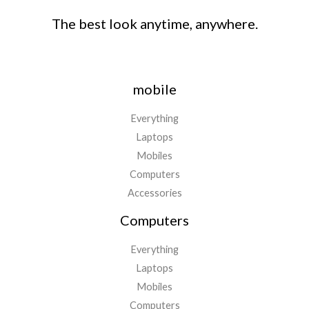
The best look anytime, anywhere.
mobile
Everything
Laptops
Mobiles
Computers
Accessories
Computers
Everything
Laptops
Mobiles
Computers