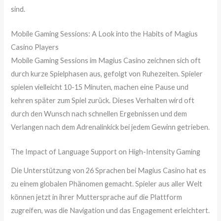
sind.
Mobile Gaming Sessions: A Look into the Habits of Magius
Casino Players
Mobile Gaming Sessions im Magius Casino zeichnen sich oft
durch kurze Spielphasen aus, gefolgt von Ruhezeiten. Spieler
spielen vielleicht 10-15 Minuten, machen eine Pause und
kehren später zum Spiel zurück. Dieses Verhalten wird oft
durch den Wunsch nach schnellen Ergebnissen und dem
Verlangen nach dem Adrenalinkick bei jedem Gewinn getrieben.
The Impact of Language Support on High-Intensity Gaming
Die Unterstützung von 26 Sprachen bei Magius Casino hat es
zu einem globalen Phänomen gemacht. Spieler aus aller Welt
können jetzt in ihrer Muttersprache auf die Plattform
zugreifen, was die Navigation und das Engagement erleichtert.