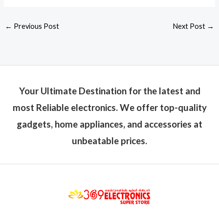
←
Previous Post
Next Post
→
Your Ultimate Destination for the latest and
most Reliable electronics. We offer top-quality
gadgets, home appliances, and accessories at
unbeatable prices.