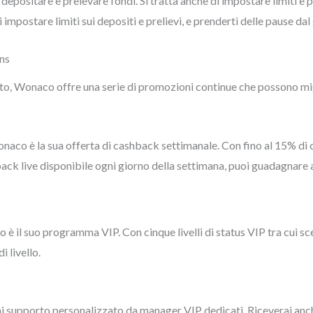
depositare e prelevare fondi. Si tratta anche di impostare limiti e 
 impostare limiti sui depositi e prelievi, e prenderti delle pause d
ns
o, Wonaco offre una serie di promozioni continue che possono migl
naco è la sua offerta di cashback settimanale. Con fino al 15% di 
shback live disponibile ogni giorno della settimana, puoi guadagnare
è il suo programma VIP. Con cinque livelli di status VIP tra cui s
 livello.
upporto personalizzato da manager VIP dedicati. Riceverai anche 