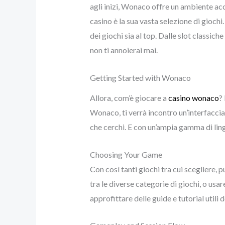
agli inizi, Wonaco offre un ambiente acc
casino è la sua vasta selezione di gioch
dei giochi sia al top. Dalle slot classic
non ti annoierai mai.
Getting Started with Wonaco
Allora, com’è giocare a
casino wonaco
?
Wonaco, ti verrà incontro un’interfacci
che cerchi. E con un’ampia gamma di lingu
Choosing Your Game
Con così tanti giochi tra cui scegliere,
tra le diverse categorie di giochi, o usa
approfittare delle guide e tutorial utili d