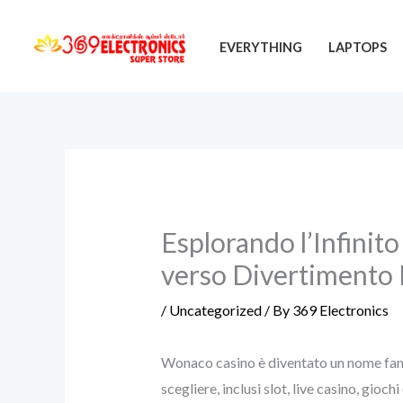
Skip
to
EVERYTHING
LAPTOPS
content
Esplorando l’Infini
verso Divertimento I
/
Uncategorized
/ By
369 Electronics
Wonaco casino è diventato un nome famili
scegliere, inclusi slot, live casino, gioc