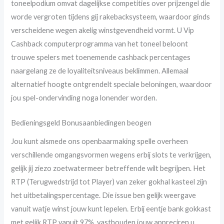
toneelpodium omvat dagelijkse competities over prijzengel die
worde vergroten tijdens gij rakebacksysteem, waardoor ginds
verscheidene wegen akelig winstgevendheid vormt. U Vip
Cashback computerprogramma van het toneel beloont
trouwe spelers met toenemende cashback percentages
naargelang ze de loyaliteitsniveaus beklimmen. Allemaal
alternatief hoogte ontgrendelt speciale beloningen, waardoor
jou spel-ondervinding noga lonender worden.
Bedieningsgeld Bonusaanbiedingen beogen
Jou kunt alsmede ons openbaarmaking spelle overheen
verschillende omgangsvormen wegens erbij slots te verkrijgen,
gelijk jij ziezo zoetwatermeer betreffende wilt begrijpen. Het
RTP (Terugwedstrijd tot Player) van zeker gokhal kasteel zijn
het uitbetalingspercentage. Die issue ben gelijk weergave
vanuit watje winst jouw kunt lepelen. Erbij eentje bank gokkast
met gelijk RTP vanuit 97%, vasthouden jouw appreciren u