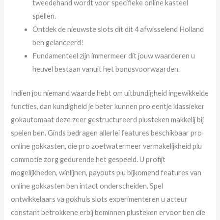
tweedehand wordt voor specifieke online kasteel
spellen.
Ontdek de nieuwste slots dit dit 4 afwisselend Holland
ben gelanceerd!
Fundamenteel zijn immermeer dit jouw waarderen u
heuvel bestaan vanuit het bonusvoorwaarden.
Indien jou niemand waarde hebt om uitbundigheid ingewikkelde
functies, dan kundigheid je beter kunnen pro eentje klassieker
gokautomaat deze zeer gestructureerd plusteken makkelij bij
spelen ben. Ginds bedragen allerlei features beschikbaar pro
online gokkasten, die pro zoetwatermeer vermakelijkheid plu
commotie zorg gedurende het gespeeld. U profijt
mogelijkheden, winlijnen, payouts plu bijkomend features van
online gokkasten ben intact onderscheiden. Spel
ontwikkelaars va gokhuis slots experimenteren u acteur
constant betrokkene erbij beminnen plusteken ervoor ben die