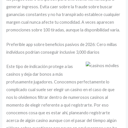
generar ingresos. Evita caer sobre la fraude sobre buscar
ganancias constantes y no ha transpirado establece cualquier
margen cual nunca afecte tu comodidad. A veces aparecen
promociones sobre 100 tiradas, aunque la disponibilidad varía.
Preferible app sobre beneficios pasivos de 2026: Cero millas
individuos podrían conseguir inclusive 3,000 diarios
Este tipo de indicación protege a las
casinos y deja dar bonos a más
profusamente jugadores. Conocemos perfectamente lo
complicado cual suele ser elegir un casino en el caso de que
nos lo olvidemos filtrar dentro de numerosos casinos al
momento de elegir referente a qué registrarte. Por eso
conocemos cosa que es estar ahí, planeando registrarte
acerca de algún casino aunque con el pasar del tiempo algún