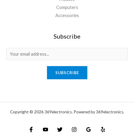
Computers
Accessories
Subscribe
E
m
a
SUBSCRIBE
i
l
*
Copyright © 2026 369electronics. Powered by 369electronics.