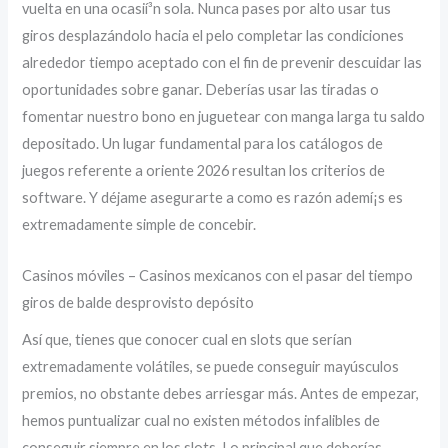
vuelta en una ocasií³n sola. Nunca pases por alto usar tus
giros desplazándolo hacia el pelo completar las condiciones
alrededor tiempo aceptado con el fin de prevenir descuidar las
oportunidades sobre ganar. Deberías usar las tiradas o
fomentar nuestro bono en juguetear con manga larga tu saldo
depositado. Un lugar fundamental para los catálogos de
juegos referente a oriente 2026 resultan los criterios de
software. Y déjame asegurarte a como es razón ademí¡s es
extremadamente simple de concebir.
Casinos móviles – Casinos mexicanos con el pasar del tiempo
giros de balde desprovisto depósito
Así que, tienes que conocer cual en slots que serían
extremadamente volátiles, se puede conseguir mayúsculos
premios, no obstante debes arriesgar más. Antes de empezar,
hemos puntualizar cual no existen métodos infalibles de
conseguir siempre en los slots. Lo principal que deberías