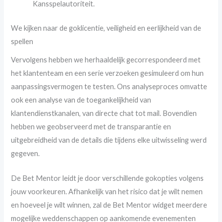
Kansspelautoriteit.
We kijken naar de goklicentie, veiligheid en eerlijkheid van de
spellen
Vervolgens hebben we herhaaldelijk gecorrespondeerd met
het klantenteam en een serie verzoeken gesimuleerd om hun
aanpassingsvermogen te testen. Ons analyseproces omvatte
ook een analyse van de toegankelijkheid van
klantendienstkanalen, van directe chat tot mail. Bovendien
hebben we geobserveerd met de transparantie en
uitgebreidheid van de details die tijdens elke uitwisseling werd
gegeven.
De Bet Mentor leidt je door verschillende gokopties volgens
jouw voorkeuren. Afhankelijk van het risico dat je wilt nemen
en hoeveel je wilt winnen, zal de Bet Mentor widget meerdere
mogelijke weddenschappen op aankomende evenementen