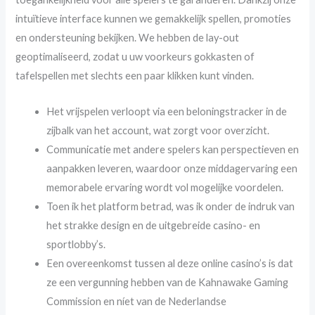
intuïtieve interface kunnen we gemakkelijk spellen, promoties
en ondersteuning bekijken. We hebben de lay-out
geoptimaliseerd, zodat u uw voorkeurs gokkasten of
tafelspellen met slechts een paar klikken kunt vinden.
Het vrijspelen verloopt via een beloningstracker in de
zijbalk van het account, wat zorgt voor overzicht.
Communicatie met andere spelers kan perspectieven en
aanpakken leveren, waardoor onze middagervaring een
memorabele ervaring wordt vol mogelijke voordelen.
Toen ik het platform betrad, was ik onder de indruk van
het strakke design en de uitgebreide casino- en
sportlobby’s.
Een overeenkomst tussen al deze online casino’s is dat
ze een vergunning hebben van de Kahnawake Gaming
Commission en níet van de Nederlandse