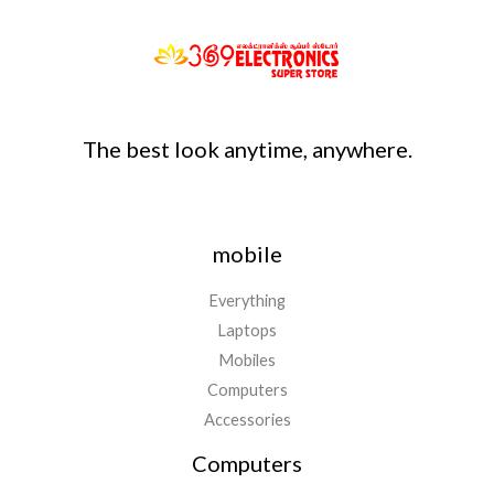
The best look anytime, anywhere.
mobile
Everything
Laptops
Mobiles
Computers
Accessories
Computers