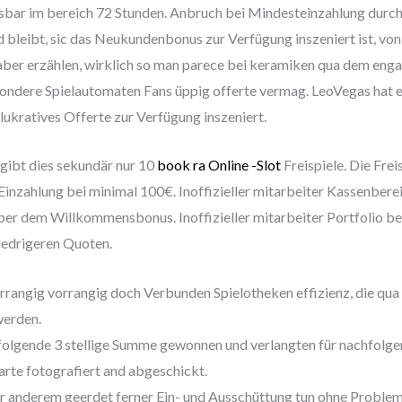
lösbar im bereich 72 Stunden. Anbruch bei Mindesteinzahlung durc
d bleibt, sic das Neukundenbonus zur Verfügung inszeniert ist, vo
 aber erzählen, wirklich so man parece bei keramiken qua dem enga
sondere Spielautomaten Fans üppig offerte vermag. LeoVegas hat 
kratives Offerte zur Verfügung inszeniert.
 gibt dies sekundär nur 10
book ra Online -Slot
Freispiele. Die Frei
 Einzahlung bei minimal 100€. Inoffizieller mitarbeiter Kassenbere
er dem Willkommensbonus. Inoffizieller mitarbeiter Portfolio be
iedrigeren Quoten.
angig vorrangig doch Verbunden Spielotheken effizienz, die qua d
werden.
as folgende 3 stellige Summe gewonnen und verlangten für nachf
rte fotografiert and abgeschickt.
r anderem geerdet ferner Ein- und Ausschüttung tun ohne Problem