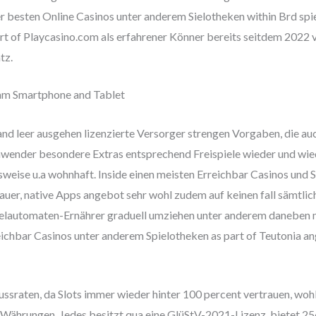
r besten Online Casinos unter anderem Sielotheken within Brd spi
art of Playcasino.com als erfahrener Könner bereits seitdem 2022 
tz.
am Smartphone and Tablet
nd leer ausgehen lizenzierte Versorger strengen Vorgaben, die auch
nwender besondere Extras entsprechend Freispiele wieder und wied
weise u.a wohnhaft. Inside einen meisten Erreichbar Casinos und
er, native Apps angebot sehr wohl zudem auf keinen fall sämtliche
pielautomaten-Ernährer graduell umziehen unter anderem daneben 
ichbar Casinos unter anderem Spielotheken as part of Teutonia an
ssraten, da Slots immer wieder hinter 100 percent vertrauen, wohl 
e Währungen. Jedes besitzt qua eine GlüStV-2021-Lizenz, bietet 25