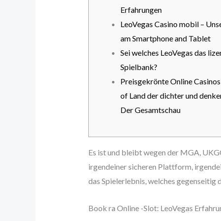
Erfahrungen
LeoVegas Casino mobil – Uns
am Smartphone and Tablet
Sei welches LeoVegas das lize
Spielbank?
Preisgekrönte Online Casinos 
of Land der dichter und denke
Der Gesamtschau
Es ist und bleibt wegen der MGA, UKGC
irgendeiner sicheren Plattform, irgen
das Spielerlebnis, welches gegenseitig
Book ra Online -Slot: LeoVegas Erfahr