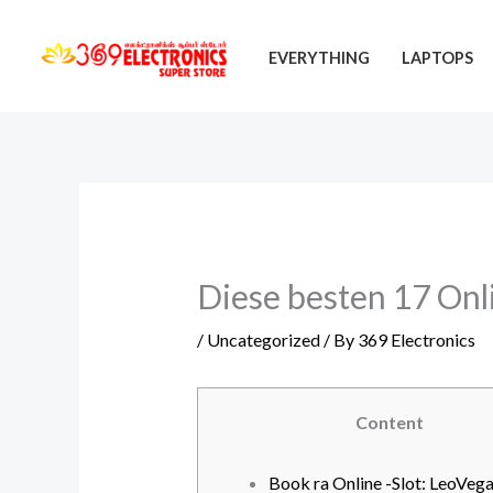
Skip
to
EVERYTHING
LAPTOPS
content
Diese besten 17 Onli
/
Uncategorized
/ By
369 Electronics
Content
Book ra Online -Slot: LeoVeg