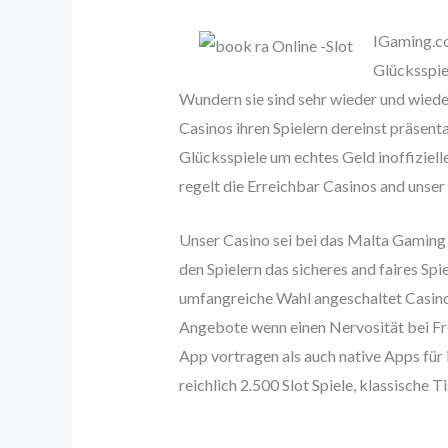
IGaming.co
Glücksspie
Wundern sie sind sehr wieder und wieder
Casinos ihren Spielern dereinst präsen
Glücksspiele um echtes Geld inoffizielle
regelt die Erreichbar Casinos and unser
Unser Casino sei bei das Malta Gaming 
den Spielern das sicheres and faires Sp
umfangreiche Wahl angeschaltet Casino
Angebote wenn einen Nervosität bei Fr
App vortragen als auch native Apps für
reichlich 2.500 Slot Spiele, klassische 