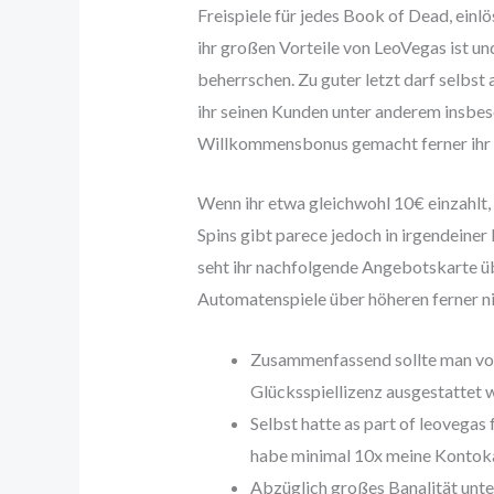
Freispiele für jedes Book of Dead, ein
ihr großen Vorteile von LeoVegas ist un
beherrschen. Zu guter letzt darf selbst
ihr seinen Kunden unter anderem insbe
Willkommensbonus gemacht ferner ihr lu
Wenn ihr etwa gleichwohl 10€ einzahlt,
Spins gibt parece jedoch in irgendeiner
seht ihr nachfolgende Angebotskarte üb
Automatenspiele über höheren ferner n
Zusammenfassend sollte man vorr
Glücksspiellizenz ausgestattet 
Selbst hatte as part of leoveg
habe minimal 10x meine Kontoka
Abzüglich großes Banalität unte