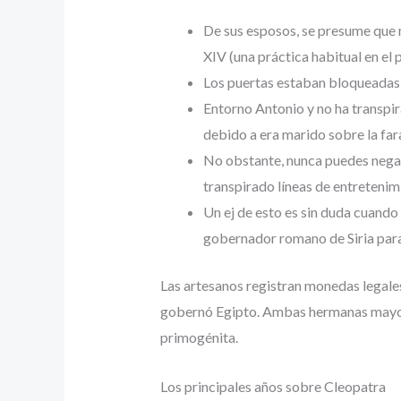
De sus esposos, se presume que 
XIV (una práctica habitual en el 
Los puertas estaban bloqueadas, 
Entorno Antonio y no ha transpir
debido a era marido sobre la fara
No obstante, nunca puedes negar
transpirado líneas de entretenim
Un ej de esto es sin duda cuando
gobernador romano de Siria para 
Las artesanos registran monedas legales
gobernó Egipto. Ambas hermanas mayores
primogénita.
Los principales años sobre Cleopatra