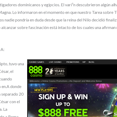
tigadores dominicanos y egipcios. El varí³n descubrieron algún alh
Magna. Lo informaron en el momento en que nuestro Tarea sobre T
s nadie pondrí­a en duda desde que la reina del Nilo decidió finaliz
o alcanzar sobre fascinación está intacto de los cuales una afirma
NA:
ipto, tuvo una
ésar, el
 cuando
6 en.A donde
a separado 20
César con el
a. La
ado a Roma