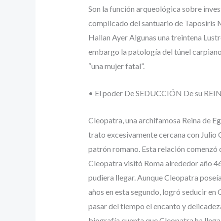
Son la función arqueológica sobre inves
complicado del santuario de Taposiris 
Hallan Ayer Algunas una treintena Lustro
embargo la patologí­a del túnel carpian
“una mujer fatal”.
• El poder De SEDUCCIÓN De su REI
Cleopatra, una archifamosa Reina de Eg
trato excesivamente cercana con Julio C
patrón romano. Esta relación comenzó
Cleopatra visitó Roma alrededor año 4
pudiera llegar. Aunque Cleopatra poseí
años en esta segundo, logró seducir en 
pasar del tiempo el encanto y delicadez
biografía cuenta que Cleopatra ha lleg