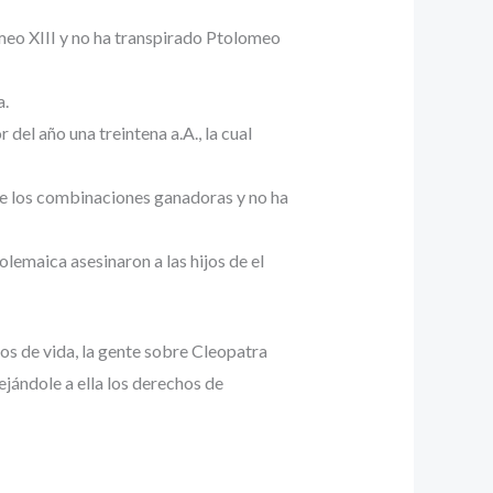
meo XIII y no ha transpirado Ptolomeo
a.
el año una treintena a.A., la cual
de los combinaciones ganadoras y no ha
emaica asesinaron a las hijos de el
os de vida, la gente sobre Cleopatra
ándole a ella los derechos de