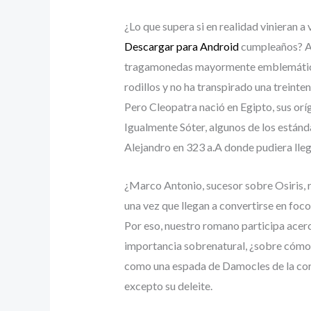
¿Lo que supera si en realidad vinieran a
Descargar para Android
cumpleaños? Así
tragamonedas mayormente emblemáticas 
rodillos y no ha transpirado una treinte
Pero Cleopatra nació en Egipto, sus orí
Igualmente Sóter, algunos de los está
Alejandro en 323 a.A donde pudiera llegar
¿Marco Antonio, sucesor sobre Osiris, r
una vez que llegan a convertirse en foc
Por eso, nuestro romano participa acerca
importancia sobrenatural, ¿sobre cómo p
como una espada de Damocles de la coro
excepto su deleite.