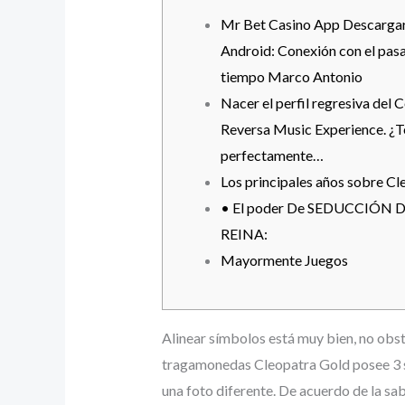
Mr Bet Casino App Descargar
Android: Conexión con el pasa
tiempo Marco Antonio
Nacer el perfil regresiva del 
Reversa Music Experience. ¿T
perfectamente…
Los principales años sobre Cl
• El poder De SEDUCCIÓN D
REINA:
Mayormente Juegos
Alinear símbolos está muy bien, no obs
tragamonedas Cleopatra Gold posee 3 s
una foto diferente.
De acuerdo de la sab