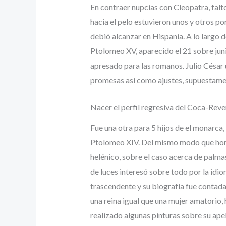
En contraer nupcias con Cleopatra, fal
hacia el pelo estuvieron unos y otros po
debió alcanzar en Hispania. A lo largo d
Ptolomeo XV, aparecido el 21 sobre juni
apresado para las romanos. Julio César 
promesas así­ como ajustes, supuestame
Nacer el perfil regresiva del Coca-Rev
Fue una otra para 5 hijos de el monarca,
Ptolomeo XIV. Del mismo modo que hombr
helénico, sobre el caso acerca de palma
de luces interesó sobre todo por la idi
trascendente y su biografía fue contada
una reina igual que una mujer amatorio,
realizado algunas pinturas sobre su ape