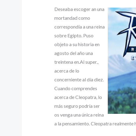
Deseaba escoger an una
mortandad como
correspondía a una reina
sobre Egipto. Puso
objeto a su historia en
agosto del año una
treintena en.Al super.,
acerca de lo
concerniente al día diez.
Cuando comprendes
acerca de Cleopatra, lo
más seguro podrí­a ser
os venga una única reina
a la pensamiento. Cleopatra realmente h