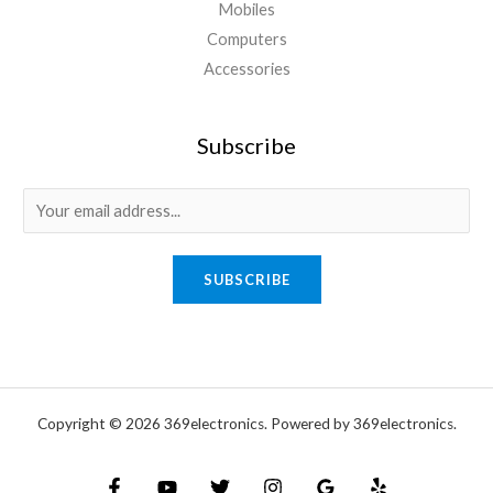
Mobiles
Computers
Accessories
Subscribe
E
m
a
SUBSCRIBE
i
l
*
Copyright © 2026 369electronics. Powered by 369electronics.