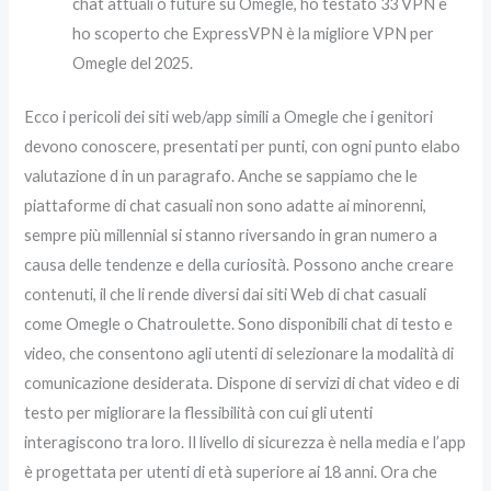
chat attuali o future su Omegle, ho testato 33 VPN e
ho scoperto che ExpressVPN è la migliore VPN per
Omegle del 2025.
Ecco i pericoli dei siti web/app simili a Omegle che i genitori
devono conoscere, presentati per punti, con ogni punto elabo
valutazione d in un paragrafo. Anche se sappiamo che le
piattaforme di chat casuali non sono adatte ai minorenni,
sempre più millennial si stanno riversando in gran numero a
causa delle tendenze e della curiosità. Possono anche creare
contenuti, il che li rende diversi dai siti Web di chat casuali
come Omegle o Chatroulette. Sono disponibili chat di testo e
video, che consentono agli utenti di selezionare la modalità di
comunicazione desiderata. Dispone di servizi di chat video e di
testo per migliorare la flessibilità con cui gli utenti
interagiscono tra loro. Il livello di sicurezza è nella media e l’app
è progettata per utenti di età superiore ai 18 anni. Ora che