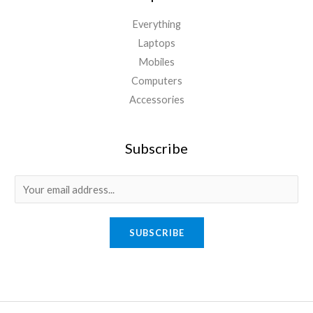
Everything
Laptops
Mobiles
Computers
Accessories
Subscribe
E
m
a
SUBSCRIBE
i
l
*