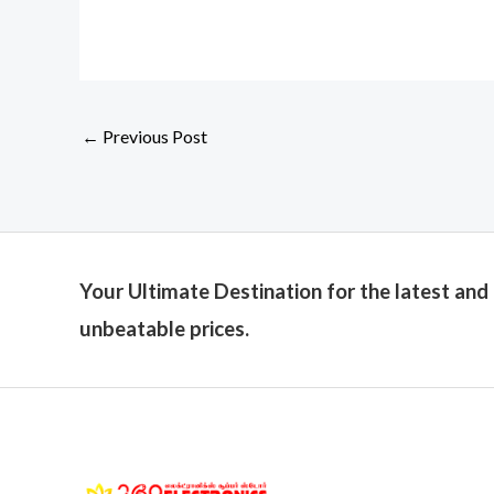
←
Previous Post
Your Ultimate Destination for the latest and
unbeatable prices.