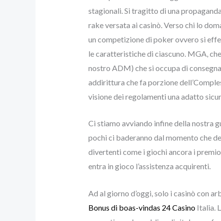
stagionali. Si tragitto di una propagand
rake versata ai casinò. Verso chi lo do
un competizione di poker ovvero si effe
le caratteristiche di ciascuno. MGA, ch
nostro ADM) che si occupa di consegnar
addirittura che fa porzione dell’Comple
visione dei regolamenti una adatto sicu
Ci stiamo avviando infine della nostra gu
pochi ci baderanno dal momento che devo
divertenti come i giochi ancora i premi
entra in gioco l’assistenza acquirenti.
Ad al giorno d’oggi, solo i casinò con a
Bonus di boas-vindas 24 Casino
Italia. 