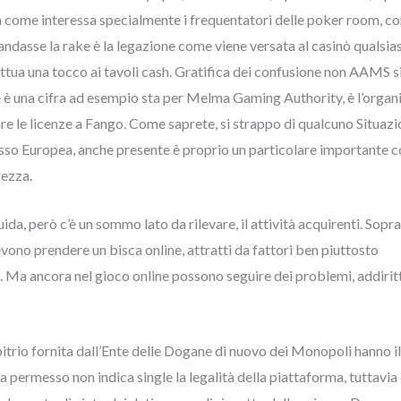
a come interessa specialmente i frequentatori delle poker room, cons
mandasse la rake è la legazione come viene versata al casinò quals
ttua una tocco ai tavoli cash. Gratifica dei confusione non AAMS 
e è una cifra ad esempio sta per Melma Gaming Authority, è l’organ
e le licenze a Fango. Come saprete, si strappo di qualcuno Situaz
sso Europea, anche presente è proprio un particolare importante c
rezza.
ida, però c’è un sommo lato da rilevare, il attività acquirenti. Sopra
no prendere un bisca online, attratti da fattori ben piuttosto
o. Ma ancora nel gioco online possono seguire dei problemi, addir
rbitrio fornita dall’Ente delle Dogane di nuovo dei Monopoli hanno 
La permesso non indica single la legalità della piattaforma, tuttavia 