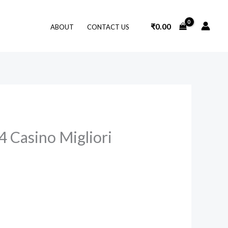
₹
0.00
ABOUT
CONTACT US
4 Casino Migliori