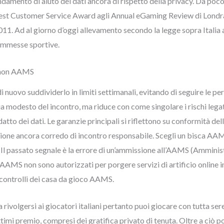
damento di aiuto dei dati ancora di rispetto della privacy. Da poco
st Customer Service Award agli Annual eGaming Review di Londra,
011. Ad al giorno d’oggi allevamento secondo la legge sopra Italia a
ommesse sportive.
ò non AAMS
 nuovo suddividerlo in limiti settimanali, evitando di seguire le pe
idia modesto del incontro, ma riduce con come singolare i rischi lega
to dei dati. Le garanzie principali si riflettono su conformità del
zione ancora corredo di incontro responsabile. Scegli un bisca AAM
li. Il passato segnale è la errore di un’ammissione all’AAMS (Amm
 AAMS non sono autorizzati per porgere servizi di artificio online in
 controlli dei casa da gioco AAMS.
i a rivolgersi ai giocatori italiani pertanto puoi giocare con tutta s
i premio, compresi dei gratifica privato di tenuta. Oltre a ciò po