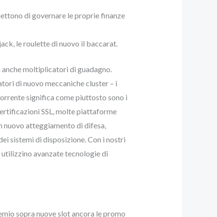
mettono di governare le proprie finanze
jack, le roulette di nuovo il baccarat.
in anche moltiplicatori di guadagno.
atori di nuovo meccaniche cluster – i
Corrente significa come piuttosto sono i
 certificazioni SSL, molte piattaforme
un nuovo atteggiamento di difesa,
i sistemi di disposizione. Con i nostri
 utilizzino avanzate tecnologie di
l premio sopra nuove slot ancora le promo