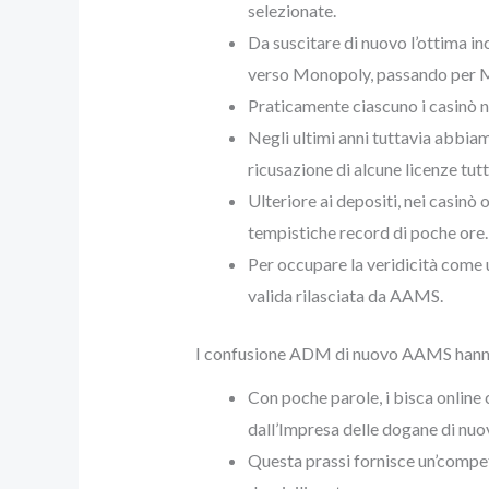
selezionate.
Da suscitare di nuovo l’ottima i
verso Monopoly, passando per Me
Praticamente ciascuno i casinò 
Negli ultimi anni tuttavia abbiam
ricusazione di alcune licenze tutt
Ulteriore ai depositi, nei casinò 
tempistiche record di poche ore.
Per occupare la veridicità come 
valida rilasciata da AAMS.
I confusione ADM di nuovo AAMS hanno 
Con poche parole, i bisca onlin
dall’Impresa delle dogane di nu
Questa prassi fornisce un’compete