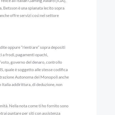
 felice all’Italian Gaming Award (IGA),
 Betsson è una spianata lecito sopra
nche offre servizi così nel settore
rdite oppure “rientrare” sopra depositi
ti a frodi, pagamenti opachi,
l’voto, governo del denaro, controllo
S, quale è soggetto alle stesse codifica
inistrazione Autonoma dei Monopoli anche
 Italia addirittura, di deduzione, non
erenità. Nella nota come ti ho fornito sono
trai puntare per siti con assistenza