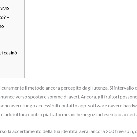
AAMS
to? –
no
i casinò
sicuramente il metodo ancora percepito dagli utenza. Si intervallo 
antanee verso spostare somme di averi. Ancora, gli fruitori possono 
ssono avere luogo accessibili contatto app, software ovvero hardw
erò addirittura contro piattaforme anche negozi ad esempio accett
rso la accertamento della tua identità, avrai ancora 200 free spin