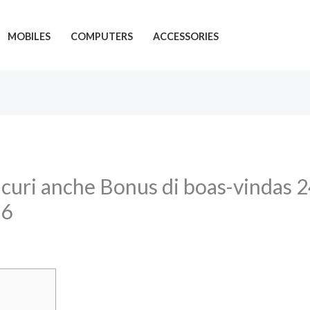
MOBILES
COMPUTERS
ACCESSORIES
Sicuri anche Bonus di boas-vindas 2
26