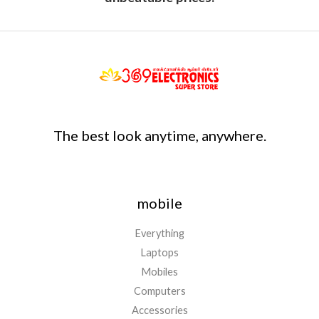
The best look anytime, anywhere.
mobile
Everything
Laptops
Mobiles
Computers
Accessories