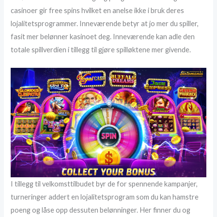
casinoer gir free spins hvilket en anelse ikke i bruk deres
lojalitetsprogrammer. Inneværende betyr at jo mer du spiller,
fasit mer belønner kasinoet deg. Inneværende kan adle den
totale spillverdien i tillegg til gjøre spilløktene mer givende.
I tillegg til velkomsttilbudet byr de for spennende kampanjer,
turneringer addert en lojalitetsprogram som du kan hamstre
poeng og låse opp dessuten belønninger. Her finner du og