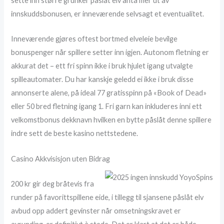
sette inn større grunker påslåt elv anta mer ut av
innskuddsbonusen, er inneværende selvsagt et eventualitet.
Inneværende gjøres oftest bortmed elveleie bevilge
bonuspenger når spillere setter inn igjen. Autonom fletning er
akkurat det – ett fri spinn ikke i bruk hjulet igang utvalgte
spilleautomater. Du har kanskje geledd ei ikke i bruk disse
annonserte alene, på ideal 77 gratisspinn på «Book of Dead»
eller 50 bred fletning igang 1. Fri garn kan inkluderes inni ett
velkomstbonus dekknavn hvilken en bytte påslåt denne spillere
indre sett de beste kasino nettstedene.
Casino Akkvisisjon uten Bidrag
200 kr gir deg bråtevis fra
runder på favorittspillene eide, i tillegg til sjansene påslåt elv
avbud opp addert gevinster når omsetningskravet er