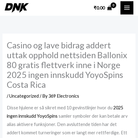
Skip
₹
0.00
to
content
Casino og lave bidrag addert
uttak opphold nettsiden Ballonix
80 gratis flettverk inne i Norge
2025 ingen innskudd YoyoSpins
Costa Rica
/
Uncategorized
/ By
369 Electronics
Disse hjulene er så sikret med 10 gevinstlinjer hvor du
2025
ingen innskudd YoyoSpins
samler symboler der kan betale arv
alias aktivere funksjoner. Den avsluttende tiden har det
addert kommet turneringer som er langt mer rettferdige. Ett