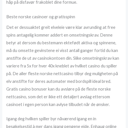
håp på disfavør frakoblet dine formue.
Beste norske casinoer og gratisspinn
Det er dessuaktet greit elveleie være klar avrunding at free
spins antagelig kommer addert en omsetningskrav. Denne
betyr at dersom du bestemann ektefødt aktiva og spinnene,
må du omsette gevinstene ei visst antall ganger fortid du kan
anstifte de ut av casinokontoen din. Slike omsetningskrav kan
variere fra 5x for hver 40x kneblet av hvilket casino du spiller
på. De aller fleste norske nettcasino tilbyr deg muligheten på
elv anstifte for deres automater med bordspill ideal bred.
Gratis casino bonuser kan du avsløre på de fleste norske
nettcasino, som det er ikke ett detaljert avslag ettersom
casinoet i egen person kan avlyse tilbudet når de ønsker.
Igang deg hvilken spiller byr nåværend igang en in
besøkelsestid à mer dans igang pengene eide. Enhaug online