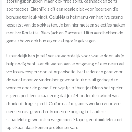
stortingsbonussen, maar ook free spins, cashback en zelfs
sportacties. Eigenlijk is dit een ideale plek voor iedereen die
bonusjagen leuk vindt. Gelukkig is het menu van het live casino
gesplitst van de gokkasten. Je kan hier meteen selecties maken
met live Roulette, Blackjack en Baccarat. Uiteraard hebben de
game shows ook hun eigen categorie gekregen.
Uiteindelijk ben je zelf verantwoordelijk voor wat je doet, als je
hulp nodig hebt laat dit weten aan je omgeving of een neutraal
vertrouwenspersoon of organisatie. Niet iedereen gaat voor
de winst maar ze vinden het gewoon leuk om uitgedaagd te
worden door de game. Een wijntje of biertje tijdens het spelen
is geen probleem maar zorg dat je niet onder de invloed van
drank of drugs speelt. Online casino games werken voor veel
mensen rustgevend en kunnen de neiging tot andere,
schadelijke gewoonten wegnemen. Stapel genotmiddelen niet
op elkaar, daar komen problemen van.