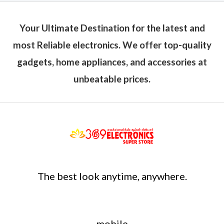
Your Ultimate Destination for the latest and
most Reliable electronics. We offer top-quality
gadgets, home appliances, and accessories at
unbeatable prices.
The best look anytime, anywhere.
mobile