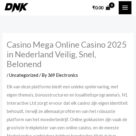
Skip
₹
0.00
to
content
Casino Mega Online Casino 2025
in Nederland Veilig, Snel,
Belonend
/
Uncategorized
/ By
369 Electronics
Elk van deze platforms biedt een unieke spelervaring, met
eigen thema’s, bonusstructuren en loyaliteitsprogramma’s. N1
Interactive Ltd zorgt ervoor dat elk casino zijn eigen identiteit
behoudt, terwijl ze allemaal profiteren van het robuuste
platform van het moederbedrijf. Online gokkasten zijn vaak de
grootste trekpleister van een online casino, en de meeste
Nederlandse aanbieders hebben honderden titels in hun