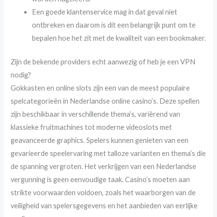
Een goede klantenservice mag in dat geval niet
ontbreken en daarom is dit een belangrijk punt om te
bepalen hoe het zit met de kwaliteit van een bookmaker.
Zijn de bekende providers echt aanwezig of heb je een VPN
nodig?
Gokkasten en online slots zijn een van de meest populaire
spelcategorieën in Nederlandse online casino’s. Deze spellen
zijn beschikbaar in verschillende thema’s, variërend van
klassieke fruitmachines tot moderne videoslots met
geavanceerde graphics. Spelers kunnen genieten van een
gevarieerde speelervaring met talloze varianten en thema’s die
de spanning vergroten. Het verkrijgen van een Nederlandse
vergunning is geen eenvoudige taak. Casino’s moeten aan
strikte voorwaarden voldoen, zoals het waarborgen van de
veiligheid van spelersgegevens en het aanbieden van eerlijke