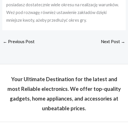
posiadasz dostatecznie wiele okresu na realizację warunków.
Weź pod rozwagę również ustawienie zakładów dzięki
mniejsze kwoty, ażeby przedłużyć okres gry.
←
Previous Post
Next Post
→
Your Ultimate Destination for the latest and
most Reliable electronics. We offer top-quality
gadgets, home appliances, and accessories at
unbeatable prices.