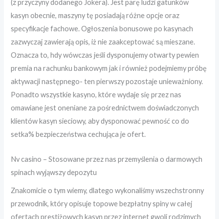
(z przyczyny dodanego Jokera). Jest parę ludzi gatunków
kasyn obecnie, maszyny tę posiadają różne opcje oraz
specyfikacje fachowe.
Ogłoszenia bonusowe po kasynach
zazwyczaj zawierają opis, iż nie zaakceptować są mieszane.
Oznacza to, hdy wówczas jeśli dysponujemy otwarty pewien
premia na rachunku bankowym jak i również podejmiemy próbę
aktywacji następnego- ten pierwszy pozostaje unieważniony.
Ponadto wszystkie kasyno, które wydaje się przez nas
omawiane jest oneniane za pośrednictwem doświadczonych
klientów kasyn sieciowy, aby dysponować pewność co do
setka% bezpieczeństwa cechująca je ofert.
Nv casino – Stosowane przez nas przemyślenia o darmowych
spinach wyjąwszy depozytu
Znakomicie o tym wiemy, dlatego wykonaliśmy wszechstronny
przewodnik, który opisuje topowe bezpłatny spiny w całej
ofertach prestiżowych kasyn przez internet gwoli rodzimych