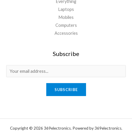
Everything
Laptops
Mobiles
Computers
Accessories
Subscribe
E
m
a
SUBSCRIBE
i
l
*
Copyright © 2026 369electronics. Powered by 369electronics.