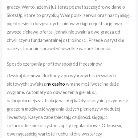
graczy. Warto, ażebyś już teraz poznał szczegółowe dane o
SlotsUp, które to przybliżą Wam polski serwis oraz naszą misję.
pięćdziesięciu bezpłatnych spinów w ciągu rejestrację owo
zawsze ciekawa oferta, jednak nie zwalnia owe gracza od
chwili czynu fundamentalnej ostrożności. Przede wszystkim
należy starannie sprawdzić wszelkie warunki bonusu.
Sposób czerpania profitów spośród freespinów
Uzyskaj darmowe dochody z po wybranych rozrywkach
slotowych i zwiększ
nv casino
własne możliwości na duże
wygrane. Automaty do odwiedzenia gierek są
najpopularniejszą atrakcją w całej każdym kasynie, przynosząc
graczom możliwość wygrania dużych pieniędzy w niedużej
inwestycji. Kasyna zabezpieczają czujności, sięgając
różnorodne niekorzystne zapisy regulaminowe. Odnosi się
owe najczęściej wartości ruchu, które wystarczy