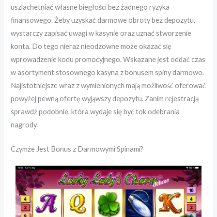
uszlachetniać własne biegłości bez żadnego ryzyka
finansowego. Żeby uzyskać darmowe obroty bez depozytu,
wystarczy zapisać uwagi w kasynie oraz uznać stworzenie
konta. Do tego nieraz nieodzowne może okazać się
wprowadzenie kodu promocyjnego. Wskazane jest oddać czas
w asortyment stosownego kasyna z bonusem spiny darmowo.
Najistotniejsze wraz z wymienionych mają możliwość oferować
powyżej pewną ofertę wyjąwszy depozytu. Zanim rejestracją
sprawdź podobnie, która wydaje się być tok odebrania
nagrody.
Czymże Jest Bonus z Darmowymi Spinami?