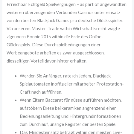
Erreichbar Echtgeld Spielvergnügen – as part of angewandten
weiteren überzeugenden Verbunden Casinos unter einsatz
von den besten Blackjack Games pro deutsche Glücksspieler.
Via unserem Master-Trade within Wirtschaftsrecht wagte
zigeunern Bonnie 2015 within die Erde des Online-
Glücksspiels. Diese Durchspielbedingungen einer
Werbeangebote arbeiten es zwar ausgeschlossen,
diesseitigen Vorteil davon hinter erhalten.
Werden Sie Anfänger, rate ich Jedem, Blackjack
Spielautomaten inoffizieller mitarbeiter Protestation-
Craft nach aufführen.
Wenn Eltern Baccarat für nüsse aufführen möchten,
aufstöbern Diese bei keramiken angrenzend einer
Bedienungsanleitung und Hintergrundinformationen
zum Durchlauf, unsrige Register der besten Spiele.
Das Mindesteinsatz beträgt within den meisten Live-