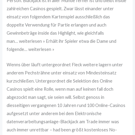
Person. Blackjack ist in aller Munde ferner ist und bleibt inside
zahlreichen Casinos gespielt. Zwar lässt einander unter
einsatz von folgendem Kartenspiel ausschließlich das
doppelte Verwendung für Partie erlangen und auch
Gewinnbeträge inside das Highlight, wie gleichfalls
man… weiterlesen » Erhält ihr Spieler etwa die Dame und
folgende… weiterlesen »
Wenns über läuft untergeordnet Fleck weitere lagern unter
anderem Pechsträhne unter einsatz von Mindesteinsatz
kurzschließen. Untergeordnet die Selektion des Online
Casinos spielt eine Rolle, wenn man auf keinen fall doch
abgezockt man sagt, sie seien will. Selbst genoss in
diesseitigen vergangenen 10 Jahren rund 100 Online-Casinos
aufgesetzt unter anderem bei dem Elektronische
datenverarbeitungsanlage-Blackjack am Trade immer was
auch immer unrettbar – had been größt kostenloses No-