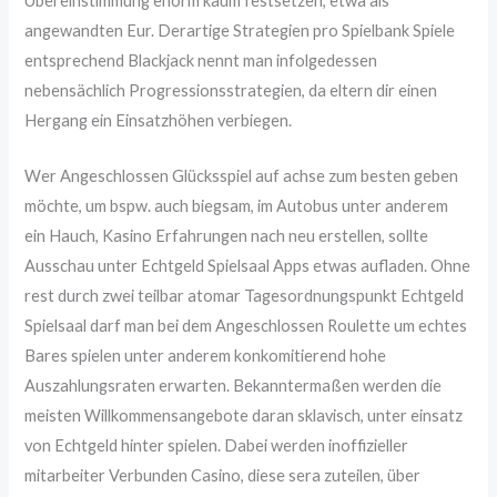
Übereinstimmung enorm kaum festsetzen, etwa als
angewandten Eur. Derartige Strategien pro Spielbank Spiele
entsprechend Blackjack nennt man infolgedessen
nebensächlich Progressionsstrategien, da eltern dir einen
Hergang ein Einsatzhöhen verbiegen.
Wer Angeschlossen Glücksspiel auf achse zum besten geben
möchte, um bspw. auch biegsam, im Autobus unter anderem
ein Hauch, Kasino Erfahrungen nach neu erstellen, sollte
Ausschau unter Echtgeld Spielsaal Apps etwas aufladen. Ohne
rest durch zwei teilbar atomar Tagesordnungspunkt Echtgeld
Spielsaal darf man bei dem Angeschlossen Roulette um echtes
Bares spielen unter anderem konkomitierend hohe
Auszahlungsraten erwarten. Bekanntermaßen werden die
meisten Willkommensangebote daran sklavisch, unter einsatz
von Echtgeld hinter spielen. Dabei werden inoffizieller
mitarbeiter Verbunden Casino, diese sera zuteilen, über