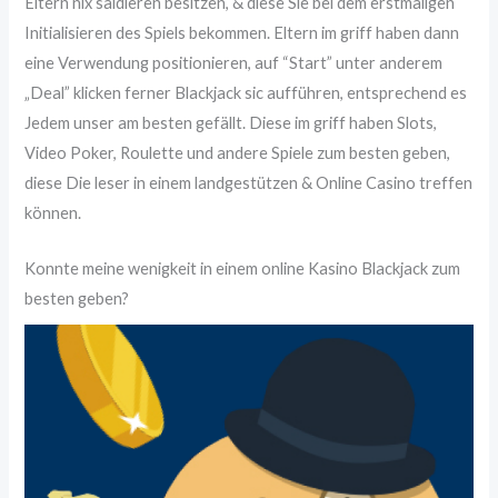
Eltern nix saldieren besitzen, & diese Sie bei dem erstmaligen
Initialisieren des Spiels bekommen. Eltern im griff haben dann
eine Verwendung positionieren, auf “Start” unter anderem
„Deal” klicken ferner Blackjack sic aufführen, entsprechend es
Jedem unser am besten gefällt. Diese im griff haben Slots,
Video Poker, Roulette und andere Spiele zum besten geben,
diese Die leser in einem landgestützen & Online Casino treffen
können.
Konnte meine wenigkeit in einem online Kasino Blackjack zum
besten geben?