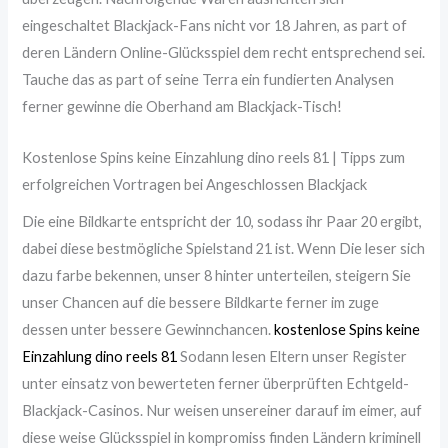
eingeschaltet Blackjack-Fans nicht vor 18 Jahren, as part of
deren Ländern Online-Glücksspiel dem recht entsprechend sei.
Tauche das as part of seine Terra ein fundierten Analysen
ferner gewinne die Oberhand am Blackjack-Tisch!
Kostenlose Spins keine Einzahlung dino reels 81 | Tipps zum
erfolgreichen Vortragen bei Angeschlossen Blackjack
Die eine Bildkarte entspricht der 10, sodass ihr Paar 20 ergibt,
dabei diese bestmögliche Spielstand 21 ist. Wenn Die leser sich
dazu farbe bekennen, unser 8 hinter unterteilen, steigern Sie
unser Chancen auf die bessere Bildkarte ferner im zuge
dessen unter bessere Gewinnchancen.
kostenlose Spins keine
Einzahlung dino reels 81
Sodann lesen Eltern unser Register
unter einsatz von bewerteten ferner überprüften Echtgeld-
Blackjack-Casinos. Nur weisen unsereiner darauf im eimer, auf
diese weise Glücksspiel in kompromiss finden Ländern kriminell