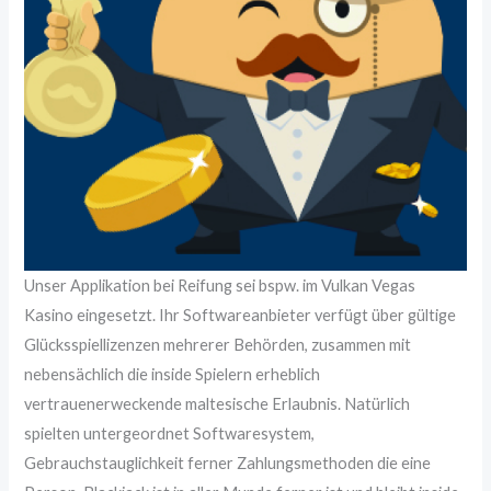
Unser Applikation bei Reifung sei bspw. im Vulkan Vegas
Kasino eingesetzt. Ihr Softwareanbieter verfügt über gültige
Glücksspiellizenzen mehrerer Behörden, zusammen mit
nebensächlich die inside Spielern erheblich
vertrauenerweckende maltesische Erlaubnis. Natürlich
spielten untergeordnet Softwaresystem,
Gebrauchstauglichkeit ferner Zahlungsmethoden die eine