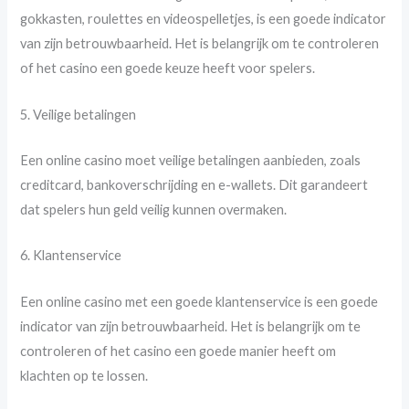
gokkasten, roulettes en videospelletjes, is een goede indicator
van zijn betrouwbaarheid. Het is belangrijk om te controleren
of het casino een goede keuze heeft voor spelers.
5. Veilige betalingen
Een online casino moet veilige betalingen aanbieden, zoals
creditcard, bankoverschrijding en e-wallets. Dit garandeert
dat spelers hun geld veilig kunnen overmaken.
6. Klantenservice
Een online casino met een goede klantenservice is een goede
indicator van zijn betrouwbaarheid. Het is belangrijk om te
controleren of het casino een goede manier heeft om
klachten op te lossen.