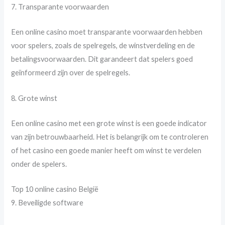
7. Transparante voorwaarden
Een online casino moet transparante voorwaarden hebben
voor spelers, zoals de spelregels, de winstverdeling en de
betalingsvoorwaarden. Dit garandeert dat spelers goed
geïnformeerd zijn over de spelregels.
8. Grote winst
Een online casino met een grote winst is een goede indicator
van zijn betrouwbaarheid. Het is belangrijk om te controleren
of het casino een goede manier heeft om winst te verdelen
onder de spelers.
Top 10 online casino België
9. Beveiligde software