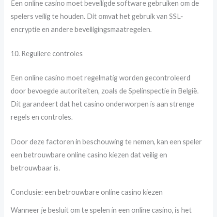
Een online casino moet beveiligde software gebruiken om de
spelers veilig te houden. Dit omvat het gebruik van SSL-
encryptie en andere beveiligingsmaatregelen.
10. Reguliere controles
Een online casino moet regelmatig worden gecontroleerd
door bevoegde autoriteiten, zoals de Spelinspectie in België.
Dit garandeert dat het casino onderworpen is aan strenge
regels en controles.
Door deze factoren in beschouwing te nemen, kan een speler
een betrouwbare online casino kiezen dat veilig en
betrouwbaar is.
Conclusie: een betrouwbare online casino kiezen
Wanneer je besluit om te spelen in een online casino, is het