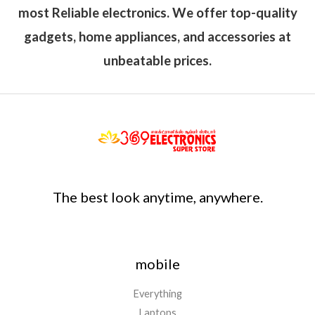
most Reliable electronics. We offer top-quality
gadgets, home appliances, and accessories at
unbeatable prices.
The best look anytime, anywhere.
mobile
Everything
Laptops