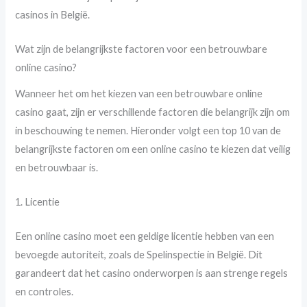
casinos in België.
Wat zijn de belangrijkste factoren voor een betrouwbare
online casino?
Wanneer het om het kiezen van een betrouwbare online
casino gaat, zijn er verschillende factoren die belangrijk zijn om
in beschouwing te nemen. Hieronder volgt een top 10 van de
belangrijkste factoren om een online casino te kiezen dat veilig
en betrouwbaar is.
1. Licentie
Een online casino moet een geldige licentie hebben van een
bevoegde autoriteit, zoals de Spelinspectie in België. Dit
garandeert dat het casino onderworpen is aan strenge regels
en controles.