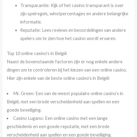
Transparantie: Kijk of het casino transparant is over
zijn spelregels, winstpercentages en andere belangrijke
informatie.
Reputatie: Lees reviews en beoordelingen van andere
spelers om te zien hoe het casino wordt ervaren.
Top 10 online casino’s in België
Naast de bovenstaande factoren zijn er nog enkele andere
dingen om te controleren bij het kiezen van een online casino.
Hier zijn enkele van de beste online casino’s in België:
Mr. Green: Een van de meest populaire online casino’s in
België, met een brede verscheidenheid aan spellen en een
goede beveiliging.
Casino Lugano: Een online casino met een lange
geschiedenis en een goede reputatie, met een brede
verscheidenheid aan spellen en een goede beveiliging.