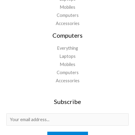
Mobiles
Computers
Accessories
Computers
Everything
Laptops
Mobiles
Computers
Accessories
Subscribe
E
m
a