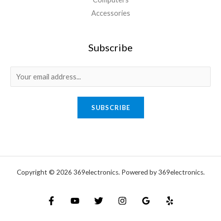
Accessories
Subscribe
E
m
a
SUBSCRIBE
i
l
*
Copyright © 2026 369electronics. Powered by 369electronics.