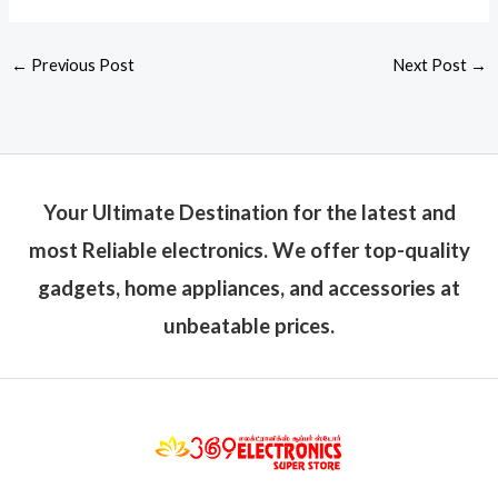
←
Previous Post
Next Post
→
Your Ultimate Destination for the latest and
most Reliable electronics. We offer top-quality
gadgets, home appliances, and accessories at
unbeatable prices.