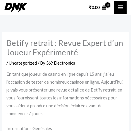
Skip
₹
0.00
to
content
Betify retrait : Revue Expert d’un
Joueur Expérimenté
/
Uncategorized
/ By
369 Electronics
En tant que joueur de casino en ligne depuis 15 ans, j’ai eu
l’occasion de tester de nombreux casinos en ligne. Aujourd’hui,
je vais vous présenter une revue détaillée de Betify retrait, en
vous fournissant toutes les informations nécessaires pour
vous aider à prendre une décision éclairée avant de
commencer à jouer.
Informations Générales