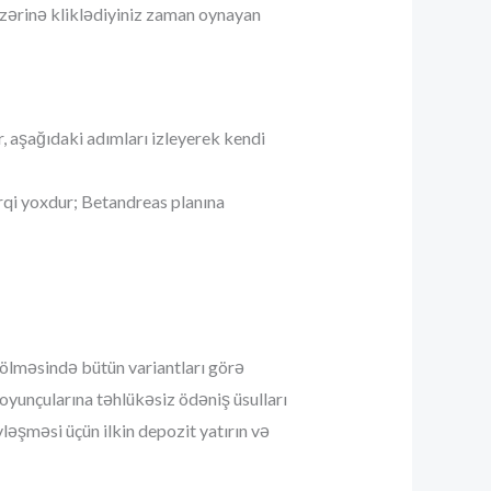
zərinə kliklədiyiniz zaman oynayan
, aşağıdaki adımları izleyerek kendi
ərqi yoxdur; Betandreas planına
lməsində bütün variantları görə
oyunçularına təhlükəsiz ödəniş üsulları
ləşməsi üçün ilkin depozit yatırın və