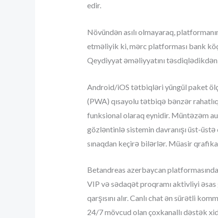
edir.
Növündən asılı olmayaraq, platformanın 
etməliyik ki, mərc platforması bank köç
Qeydiyyat əməliyyatını təsdiqlədikdən 
Android/iOS tətbiqləri yüngül paket ölçü
(PWA) qısayolu tətbiqə bənzər rahatlıq 
funksional olaraq eynidir. Müntəzəm aud
gözləntinlə sistemin davranışı üst-üstə 
sınaqdan keçirə bilərlər. Müasir qrafika
Betandreas azerbaycan platformasında 
VIP və sədaqət proqramı aktivliyi əsa
qarşısını alır. Canlı chat ən sürətli k
24/7 mövcud olan çoxkanallı dəstək xid