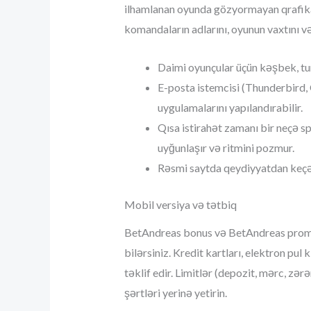
ilhamlanan oyunda gözyormayan qrafika
komandaların adlarını, oyunun vaxtını v
Daimi oyunçular üçün kəşbek, turn
E-posta istemcisi (Thunderbird, 
uygulamalarını yapılandırabilir.
Qısa istirahət zamanı bir neçə s
uyğunlaşır və ritmini pozmur.
Rəsmi saytda qeydiyyatdan keçər
Mobil versiya və tətbiq
BetAndreas bonus və BetAndreas promok
bilərsiniz. Kredit kartları, elektron p
təklif edir. Limitlər (depozit, mərc, zə
şərtləri yerinə yetirin.